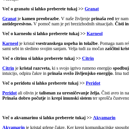
Več o granatu si lahko preberete tukaj >>
Granat
Granat
je
kamen
preobrazbe
. V naše življenje
prinaša red
ter nam
antidepresivno.
V pomoč nam je pri brezizhodnih situacijah.
Čisti i
Več o karneolu si lahko preberete tukaj >>
Karneol
Karneol
je kristal
vsestranskega
uspeha in tolažbe
. Pomaga nam reš
sami sebi in sledimo svojim sanjam. Velja tudi za močan
zaščitni kris
Več o citrinu si lahko preberete tukaj >>
Citrin
Citrin
je
k
ristal razcveta,
ki s svojo igrivo rumeno energijo
spodbuja
intuicijo, odpira čakre in
prinaša svežo življenjsko energijo
. Ima tud
Več o peridotu si lahko preberete tukaj >>
Peridot
Peridot
ali olivin je
talisman za uresničevanje želja.
Čisti avro in na
Prinaša dobro počutje
in
krepi imunski sistem
ter sprošča čustveno
Več o akvamarinu si lahko preberete tukaj >>
Akvamarin
Akvamarin
je kristal grlene čakre. Ker krepi komunikacijske sposobno