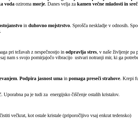
a voda
oziroma
morje
. Danes velja za
kamen večne mladosti in sreč
stojanstvo
in
duhovno mojstrstvo
. Sprošča neskladje v odnosih. Sp
.
ga pri težavah z nespečnostjo in
odpravlja stres
, v naše življenje pa
aj nam s svojo pomirjajočo vibracijo ustvari notranji mir, ki ga potre
 sevanjem
.
Podpira jasnost uma
in
pomaga preseči strahove
. Krepi f
 Uporabna pa je tudi za energijsko čiščenje ostalih kristalov.
stiti večkrat, kot ostale kristale (priporočljivo vsaj enkrat tedensko)