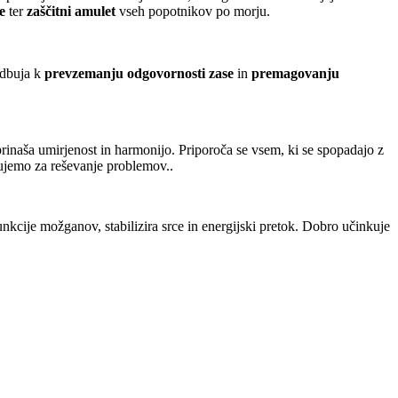
e
ter
zaščitni amulet
vseh popotnikov po morju.
odbuja k
prevzemanju odgovornosti zase
in
premagovanju
 prinaša umirjenost in harmonijo. Priporoča se vsem, ki se spopadajo z
bujemo za reševanje problemov..
unkcije možganov, stabilizira srce in energijski pretok. Dobro učinkuje