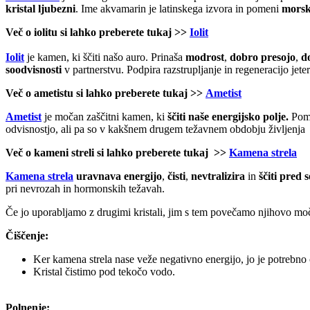
kristal ljubezni
. Ime akvamarin je latinskega izvora in pomeni
morsk
Več o iolitu si lahko preberete tukaj >>
Iolit
Iolit
je kamen, ki ščiti našo auro. Prinaša
modrost
,
dobro presojo
,
do
soodvisnosti
v partnerstvu. Podpira razstrupljanje in regeneracijo jeter
Več o ametistu si lahko preberete tukaj >>
Ametist
Ametist
je močan zaščitni kamen, ki
ščiti naše energijsko polje.
Poma
odvisnostjo, ali pa so v kakšnem drugem težavnem obdobju življenja s
Več o kameni streli si lahko preberete tukaj >>
Kamena strela
Kamena strela
uravnava energijo
,
čisti
,
nevtralizira
in
ščiti pred
pri nevrozah in hormonskih težavah.
Če jo uporabljamo z drugimi kristali, jim s tem povečamo njihovo moč.
Čiščenje:
Ker kamena strela nase veže negativno energijo, jo je potrebno či
Kristal čistimo pod tekočo vodo.
Polnenje: