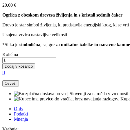
20,00 €
Ogrlica z obeskom drevesa življenja in
s kristali sedmih čaker
Drevo je star simbol življenja, ki predstavlja energijski krog, ki se v
Usnjena vrvica nastavljive velikosti.
*Slika je
simbolična
, saj gre za
unikatne izdelke in naravne kamne
Količina
Dodaj v košarico

Kupec
Opis
Podatki
Mnenja
Vsebuje: