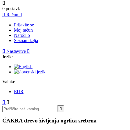

0
postavk

Račun

Prijavite se
Moj račun
Naročilo
Seznam želja

Nastavitve

Jezik:
Valuta:
EUR



ČAKRA drevo življenja ogrlica srebrna