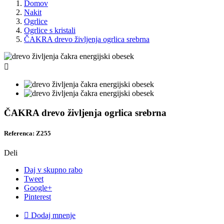
Domov
Nakit
Ogrlice
Ogrlice s kristali
ČAKRA drevo življenja ogrlica srebrna

ČAKRA drevo življenja ogrlica srebrna
Referenca: Z255
Deli
Daj v skupno rabo
Tweet
Google+
Pinterest

Dodaj mnenje