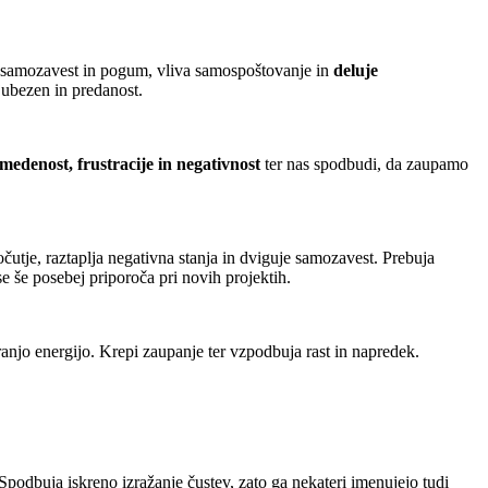
i samozavest in pogum, vliva samospoštovanje in
deluje
jubezen in predanost.
medenost, frustracije in negativnost
ter nas spodbudi, da zaupamo
čutje, raztaplja negativna stanja in dviguje samozavest.
Prebuja
se še posebej priporoča pri novih projektih.
tranjo energijo. Krepi zaupanje ter vzpodbuja rast in napredek.
 Spodbuja iskreno izražanje čustev, zato ga nekateri imenujejo tudi