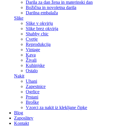
Darila za dan žena in materinski dan
Božična in novoletna darila
Darilna embalaža
Slike
Slike v okvirju
Slike brez okvirja
Shabby chic
Cvetje
Reprodukcija
Vintage
Kava
Živali
Kuhinjske
Ostalo
Nakit
Uhani
Zapestnice
Ogrlice
Prstani
Broške
Vzorci za nakit iz klekljane čipke
Blog
Zaposlitev
Kontakt