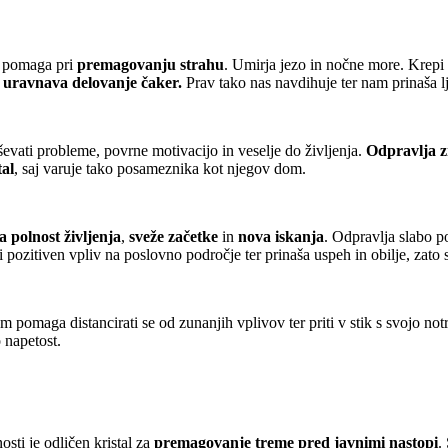
 pomaga pri
premagovanju strahu
. Umirja jezo in nočne more. Krep
n uravnava delovanje čaker.
Prav tako nas navdihuje ter nam prinaša l
evati probleme, povrne motivacijo in veselje do življenja.
Odpravlja z
tal
, saj varuje tako posameznika kot njegov dom.
 polnost življenja
,
sveže začetke
in
nova iskanja
. Odpravlja slabo po
i pozitiven vpliv na poslovno področje ter prinaša uspeh in obilje, zato 
m pomaga distancirati se od zunanjih vplivov ter priti v stik s svojo no
 napetost.
sti je odličen kristal za
premagovanje
treme pred javnimi nastopi
.