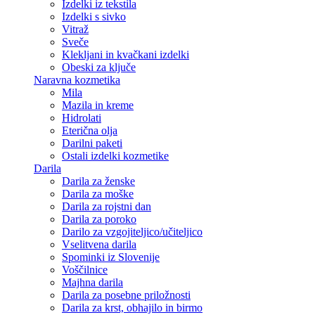
Izdelki iz tekstila
Izdelki s sivko
Vitraž
Sveče
Klekljani in kvačkani izdelki
Obeski za ključe
Naravna kozmetika
Mila
Mazila in kreme
Hidrolati
Eterična olja
Darilni paketi
Ostali izdelki kozmetike
Darila
Darila za ženske
Darila za moške
Darila za rojstni dan
Darila za poroko
Darilo za vzgojiteljico/učiteljico
Vselitvena darila
Spominki iz Slovenije
Voščilnice
Majhna darila
Darila za posebne priložnosti
Darila za krst, obhajilo in birmo