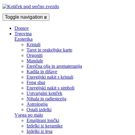
Toggle navigation
☰
Domov
Trgovina
Ezoterika
Kristali
Tarot in orakeljske karte
Orgoniti
Mandale
Eterična olja in aromaterapija
Kadila in dišave
Energijski nakit s kristali
Feng shui
Energijski nakit s simboli
Ustvarjalni kotiček
Nihala in radiestezija
Astrologija
Ostali izdelki
Vsega po malo
Emajlirani lončki
Izdelki iz keramike
Izdelki iz lesa