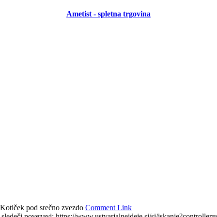
Ametist - spletna trgovina
 Kotiček pod srečno zvezdo
Comment Link
a sledeči povezavi: https://www.ustvarjalneideje.si/si/iskanje?controlle