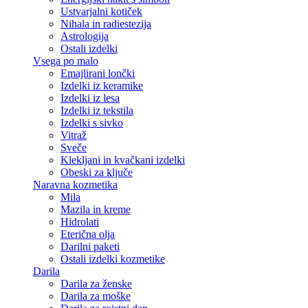
Ustvarjalni kotiček
Nihala in radiestezija
Astrologija
Ostali izdelki
Vsega po malo
Emajlirani lončki
Izdelki iz keramike
Izdelki iz lesa
Izdelki iz tekstila
Izdelki s sivko
Vitraž
Sveče
Klekljani in kvačkani izdelki
Obeski za ključe
Naravna kozmetika
Mila
Mazila in kreme
Hidrolati
Eterična olja
Darilni paketi
Ostali izdelki kozmetike
Darila
Darila za ženske
Darila za moške