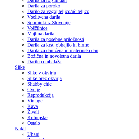
Darila za rojstni dan
Darila za poroko
Darilo za vzgojiteljico/učiteljico
Vselitvena darila
Spominki iz Slovenije
Voščilnice
Majhna darila
Darila za posebne priložnosti
Darila za krst, obhajilo in birmo
Darila za dan žena in materinski dan
Božična in novoletna darila
Darilna embalaža
Slike
Slike v okvirju
Slike brez okvirja
Shabby chic
Cvetje
Reprodukcija
Vintage
Kava
Živali
Kuhinjske
Ostalo
Nakit
Uhani