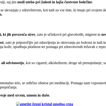
siji, saj jim
nudi uteho pri žalosti in lajša čustvene bolečine
.
ki se ukvarjajo z zdravilstvom, kot tudi za vse tiste, ki imajo pri svojem
o.
i, ki jih povzroča stres
, zato je učinkovit pri glavobolih, migreni in
ne
ost
, zato je priporočljiv pri zdravljenju in okrevanju po bolezni in tudi
nja kože, spodbuja plodnost ter pomaga pri zdravstvenih težavah z repr
 ali odvisnostjo
, kot so cigareti, alkoholizem, droge ali prenajedanje, 
 mentalno telo, se odlično obnese pri meditaciji. Pomaga nam vzpostaviti
prepričanja.
esje med srcem, umom in dušo
.