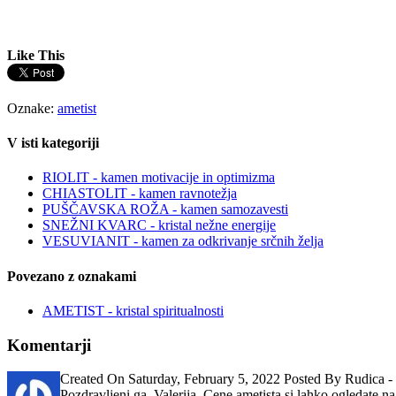
Like This
Oznake:
ametist
V isti kategoriji
RIOLIT - kamen motivacije in optimizma
CHIASTOLIT - kamen ravnotežja
PUŠČAVSKA ROŽA - kamen samozavesti
SNEŽNI KVARC - kristal nežne energije
VESUVIANIT - kamen za odkrivanje srčnih želja
Povezano z oznakami
AMETIST - kristal spiritualnosti
Komentarji
Created On
Saturday, February 5, 2022
Posted By
Rudica -
Pozdravljeni ga. Valerija. Cene ametista si lahko ogledate n