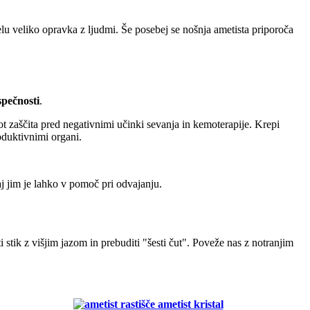
 delu veliko opravka z ljudmi. Še posebej se nošnja ametista priporoča
spečnosti
.
 kot zaščita pred negativnimi učinki sevanja in kemoterapije. Krepi
oduktivnimi organi.
saj jim je lahko v pomoč pri odvajanju.
 stik z višjim jazom in prebuditi "šesti čut". Poveže nas z notranjim