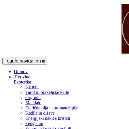
Toggle navigation
☰
Domov
Trgovina
Ezoterika
Kristali
Tarot in orakeljske karte
Orgoniti
Mandale
Eterična olja in aromaterapija
Kadila in dišave
Energijski nakit s kristali
Feng shui
Energijski nakit s simboli