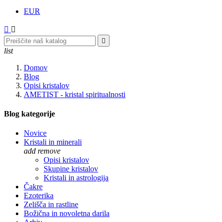
EUR



list
Domov
Blog
Opisi kristalov
AMETIST - kristal spiritualnosti
Blog kategorije
Novice
Kristali in minerali
add
remove
Opisi kristalov
Skupine kristalov
Kristali in astrologija
Čakre
Ezoterika
Zelišča in rastline
Božična in novoletna darila