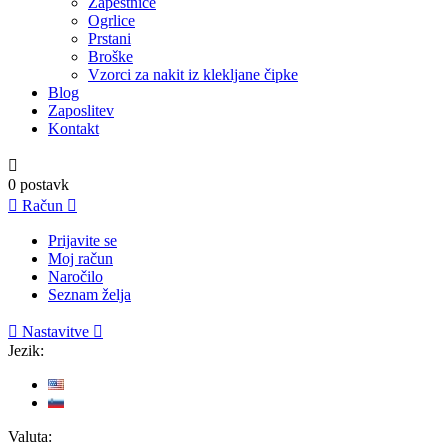
Zapestnice
Ogrlice
Prstani
Broške
Vzorci za nakit iz klekljane čipke
Blog
Zaposlitev
Kontakt

0
postavk

Račun

Prijavite se
Moj račun
Naročilo
Seznam želja

Nastavitve

Jezik:
Valuta: