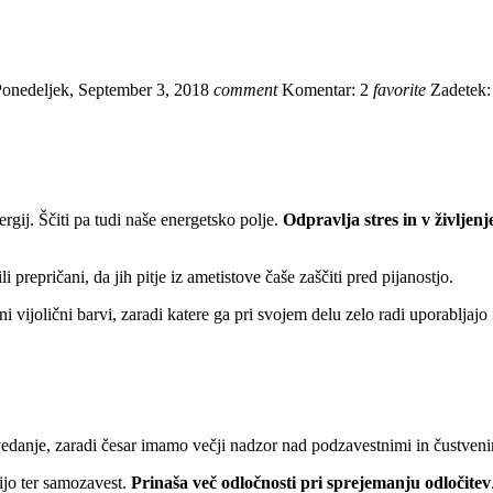
Ponedeljek,
September
3,
2018
comment
Komentar:
2
favorite
Zadetek:
nergij. Ščiti pa tudi naše energetsko polje.
Odpravlja stres in v življen
i prepričani, da jih pitje iz ametistove čaše zaščiti pred pijanostjo.
ijolični barvi, zaradi katere ga pri svojem delu zelo radi uporabljajo 
edanje, zaradi česar imamo večji nadzor nad podzavestnimi in čustveni
ijo ter samozavest.
Prinaša več odločnosti pri sprejemanju odločitev