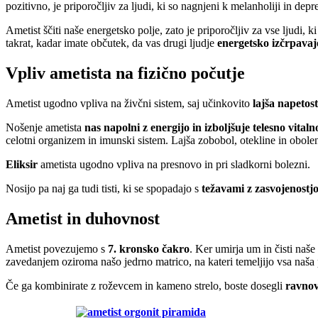
pozitivno, je priporočljiv za ljudi, ki so nagnjeni k melanholiji in depre
Ametist ščiti naše energetsko polje, zato je priporočljiv za vse ljudi, 
takrat, kadar imate občutek, da vas drugi ljudje
energetsko izčrpavaj
Vpliv ametista na fizično počutje
Ametist ugodno vpliva na živčni sistem, saj učinkovito
lajša napetost
Nošenje ametista
nas napolni z energijo in izboljšuje telesno vitaln
celotni organizem in imunski sistem. Lajša zobobol, otekline in obole
Eliksir
ametista ugodno vpliva na presnovo in pri sladkorni bolezni.
Nosijo pa naj ga tudi tisti, ki se spopadajo s
težavami z zasvojenostjo
Ametist in duhovnost
Ametist povezujemo s
7. kronsko čakro
. Ker umirja um in čisti naše
zavedanjem oziroma našo jedrno matrico, na kateri temeljijo vsa naša 
Če ga kombinirate z roževcem in kameno strelo, boste dosegli
ravnov