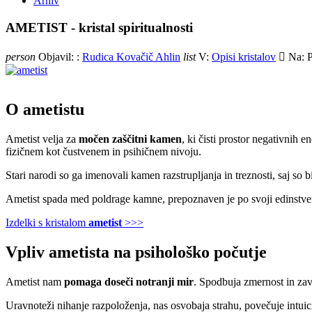
Arhiv
AMETIST - kristal spiritualnosti
person
Objavil: :
Rudica Kovačič Ahlin
list
V:
Opisi kristalov

Na:
O ametistu
Ametist velja za
močen zaščitni kamen
, ki čisti prostor negativnih e
fizičnem kot čustvenem in psihičnem nivoju.
Stari narodi so ga imenovali kamen razstrupljanja in treznosti, saj so bil
Ametist spada med poldrage kamne, prepoznaven je po svoji edinstveni v
Izdelki s kristalom
ametist
>>>
Vpliv ametista na psihološko počutje
Ametist nam
pomaga doseči notranji mir
. Spodbuja zmernost in zav
Uravnoteži nihanje razpoloženja, nas osvobaja strahu, povečuje intuic