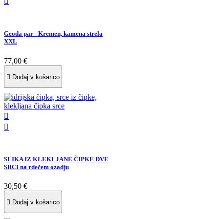

Geoda par - Kremen, kamena strela
XXL
77,00 €

Dodaj v košarico


SLIKA IZ KLEKLJANE ČIPKE DVE
SRCI na rdečem ozadju
30,50 €

Dodaj v košarico