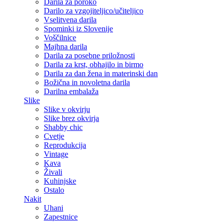
Darila za poroko
Darilo za vzgojiteljico/učiteljico
Vselitvena darila
Spominki iz Slovenije
Voščilnice
Majhna darila
Darila za posebne priložnosti
Darila za krst, obhajilo in birmo
Darila za dan žena in materinski dan
Božična in novoletna darila
Darilna embalaža
Slike
Slike v okvirju
Slike brez okvirja
Shabby chic
Cvetje
Reprodukcija
Vintage
Kava
Živali
Kuhinjske
Ostalo
Nakit
Uhani
Zapestnice