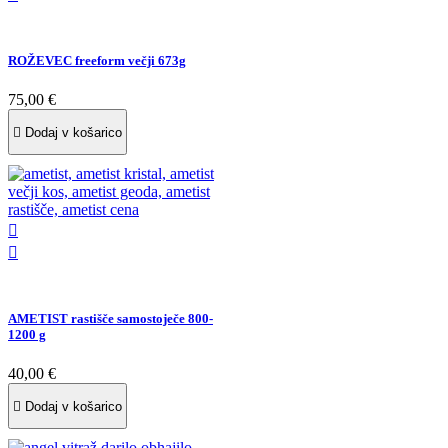
Darilo za vzgojiteljico/učiteljico
Vselitvena darila
Slike
ROŽEVEC freeform večji 673g
Orgoniti
Ambient
75,00 €
Spominki iz Slovenije
Razglednice

Dodaj v košarico
Čipke
Voščilnice
Voščilnice za poroko
Voščilnice za rojstni dan
Voščilnice za krst, sveto obhajilo in sveto birmo
Voščilnice ob rojstvu

Žalne voščilnice

Majhna darila
Darila za posebne priložnosti
Halloween
Črni petek
AMETIST rastišče samostoječe 800-
1200 g
Posebni popusti
Darilo za valentinovo
Darila za krst, obhajilo in birmo
40,00 €
Darila za dan žena in materinski dan
Božična in novoletna darila

Dodaj v košarico
Darilna embalaža