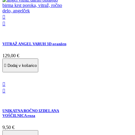


VITRAŽ ANGEL VARUH 3D oranžen
129,00 €

Dodaj v košarico


UNIKATNA ROČNO IZDELANA
VOŠČILNICA roza
9,50 €