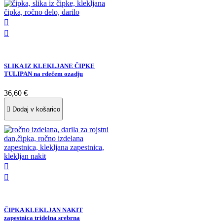


SLIKA IZ KLEKLJANE ČIPKE
TULIPAN na rdečem ozadju
36,60 €

Dodaj v košarico


ČIPKA KLEKLJAN NAKIT
zapestnica tridelna srebrna