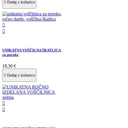

Dodaj v košarico


UNIKATNA VOŠČILNA ŠKATLICA
za poroko
18,30 €

Dodaj v košarico

