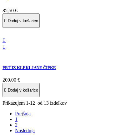
85,50 €

Dodaj v košarico


PRT IZ KLEKLJANE ČIPKE
200,00 €

Dodaj v košarico
Prikazujem 1-12 od 13 izdelkov
Prejšnja
1
2
Naslednja