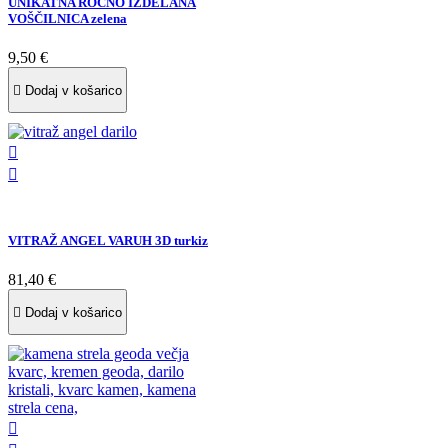
UNIKATNA ROČNO IZDELANA
VOŠČILNICA zelena
9,50 €

Dodaj v košarico


VITRAŽ ANGEL VARUH 3D turkiz
81,40 €

Dodaj v košarico
