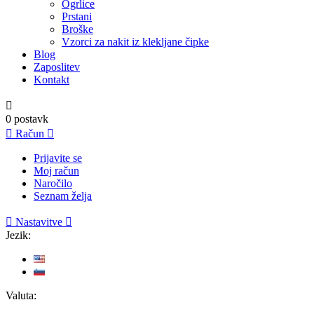
Ogrlice
Prstani
Broške
Vzorci za nakit iz klekljane čipke
Blog
Zaposlitev
Kontakt

0
postavk

Račun

Prijavite se
Moj račun
Naročilo
Seznam želja

Nastavitve

Jezik:
Valuta: