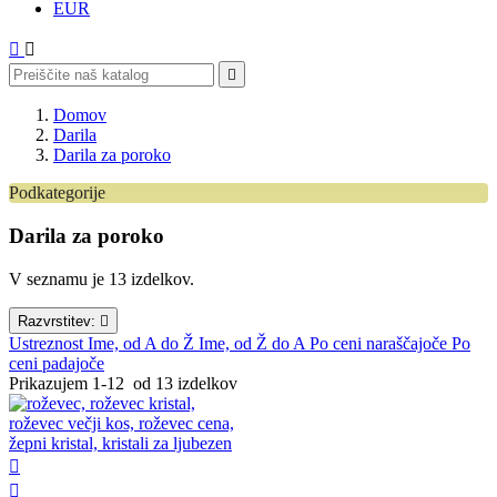
EUR



Domov
Darila
Darila za poroko
Podkategorije
Darila za ženske
Darila za poroko
Naravna kozmetika
Nakit
V seznamu je 13 izdelkov.
Orgoniti
Darilo za prijateljico
Razvrstitev:

Darila za moške
Ustreznost
Ime, od A do Ž
Ime, od Ž do A
Po ceni naraščajoče
Po
Nakit
ceni padajoče
Naravna kozmetika
Prikazujem 1-12 od 13 izdelkov
Orgoniti
Darila za rojstni dan
Nakit
Naravna kozmetika

Orgoniti
Darila za poroko
