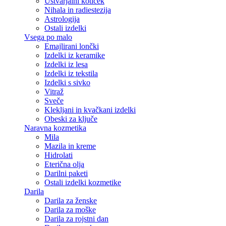
Ustvarjalni kotiček
Nihala in radiestezija
Astrologija
Ostali izdelki
Vsega po malo
Emajlirani lončki
Izdelki iz keramike
Izdelki iz lesa
Izdelki iz tekstila
Izdelki s sivko
Vitraž
Sveče
Klekljani in kvačkani izdelki
Obeski za ključe
Naravna kozmetika
Mila
Mazila in kreme
Hidrolati
Eterična olja
Darilni paketi
Ostali izdelki kozmetike
Darila
Darila za ženske
Darila za moške
Darila za rojstni dan