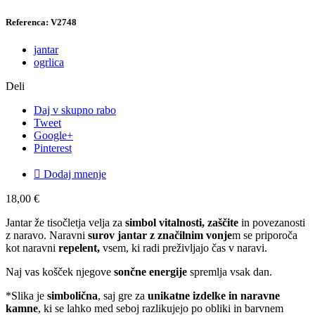
Referenca: V2748
jantar
ogrlica
Deli
Daj v skupno rabo
Tweet
Google+
Pinterest

Dodaj mnenje
18,00 €
Jantar že tisočletja velja za
simbol vitalnosti, zaščite
in povezanosti
z naravo. Naravni
surov jantar z značilnim vonje
m se priporoča
kot naravni
repelent,
vsem, ki radi preživljajo čas v naravi.
Naj vas košček njegove
sončne energije
spremlja vsak dan.
*Slika je
simbolična
, saj gre za
unikatne izdelke in naravne
kamne
, ki se lahko med seboj razlikujejo po obliki in barvnem