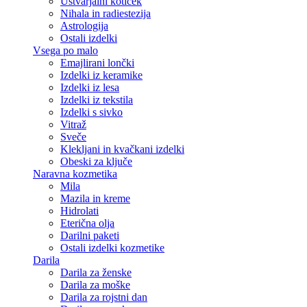
Ustvarjalni kotiček
Nihala in radiestezija
Astrologija
Ostali izdelki
Vsega po malo
Emajlirani lončki
Izdelki iz keramike
Izdelki iz lesa
Izdelki iz tekstila
Izdelki s sivko
Vitraž
Sveče
Klekljani in kvačkani izdelki
Obeski za ključe
Naravna kozmetika
Mila
Mazila in kreme
Hidrolati
Eterična olja
Darilni paketi
Ostali izdelki kozmetike
Darila
Darila za ženske
Darila za moške
Darila za rojstni dan