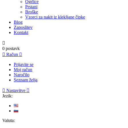
Ogrlice
Prstani
Broške
Vzorci za nakit iz klekljane čipke
Blog
Zaposlitev
Kontakt

0
postavk

Račun

Prijavite se
Moj račun
Naročilo
Seznam želja

Nastavitve

Jezik:
Valuta: