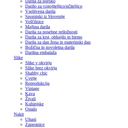
Darila za poroko
Darilo za vzgojiteljico/učiteljico
Vselitvena darila
Spominki iz Slovenije
Voščilnice
Majhna darila
Darila za posebne priložnosti
Darila za krst, obhajilo in birmo
Darila za dan žena in materinski dan
Božična in novoletna darila
Darilna embalaža
Slike
Slike v okvirju
Slike brez okvirja
Shabby chic
Cvetje
Reprodukcija
Vintage
Kava
Živali
Kuhinjske
Ostalo
Nakit
Uhani
Zapestnice