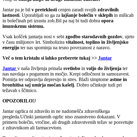
Jantar pa je bil
v preteklosti
cenjen zaradi svojih
zdravilnih
lastnosti
. Uporabljali so ga za
lajšanje bolečin v sklepih
in mišicah
in bolečinah pri izrastu zob.Bil pa naj bi tudi dobra
opora
imunskemu sistemu.
Vsak košček jantarja nosi v sebi
zgodbo starodavnih gozdov
, ujeto
v času milijonov let. Simbolizira
vitalnost, toplino in življenjsko
energijo
ter nas spominja na tesno povezanost z naravo.
Več o tem kristalu si lahko preberete tukaj >>
Jantar
Jantar
v naša življenja prinaša
svetlobo
in
voljo do življenja
ter
nas navdaja s pogumom in močjo. Krepi odločnost in samozavest.
Pomirja ter odpravlja depresijo in stres. Blaži simptome
astme in
bronhitisa saj umirja močan kašelj
. Dobro učinkuje tudi pri
težavah s ščitnico.
OPOZORILO!
J
Jantar ogrlica ni zdravilo in ne nadomešča zdravniškega
pregleda.Učinki jantarnih ogrlic niso znanstveno dokazani. V
primeru bolečin, vročine, ali drugih zdravstvenih težav se posvetujte
z zdravnikom ali farmacevtom.