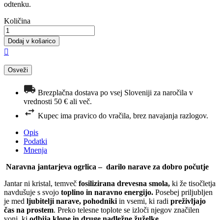
odtenku.
Količina
Dodaj v košarico

Brezplačna dostava po vsej Sloveniji za naročila v
vrednosti 50 € ali več.
Kupec ima pravico do vračila, brez navajanja razlogov.
Opis
Podatki
Mnenja
Naravna jantarjeva ogrlica – darilo narave za dobro počutje
Jantar ni kristal, temveč
fosilizirana drevesna smola,
ki že tisočletja
navdušuje s svojo
toplino in naravno energijo.
Posebej priljubljen
je med
ljubitelji narave, pohodniki
in vsemi, ki radi
preživljajo
čas na prostem
. Preko telesne toplote se izloči njegov značilen
vonj, ki
odbija klope in druge nadležne žuželke.