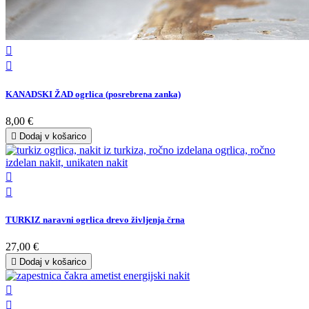


KANADSKI ŽAD ogrlica (posrebrena zanka)
8,00 €

Dodaj v košarico


TURKIZ naravni ogrlica drevo življenja črna
27,00 €

Dodaj v košarico

