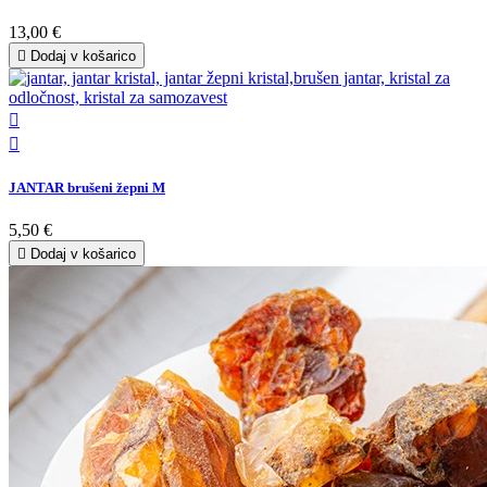
13,00 €

Dodaj v košarico


JANTAR brušeni žepni M
5,50 €

Dodaj v košarico