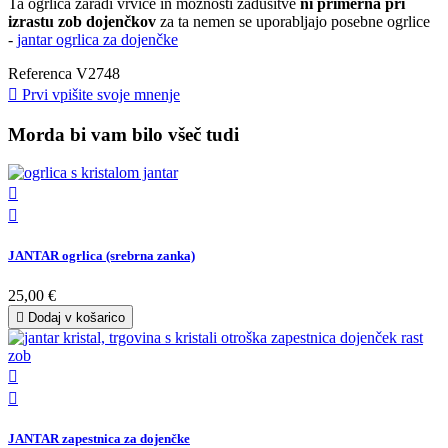
Ta ogrlica zaradi vrvice in možnosti zadušitve
ni primerna pri
izrastu zob dojenčkov
za ta nemen se uporabljajo posebne ogrlice
-
jantar ogrlica za dojenčke
Referenca
V2748

Prvi vpišite svoje mnenje
Morda bi vam bilo všeč tudi


JANTAR ogrlica (srebrna zanka)
25,00 €

Dodaj v košarico


JANTAR zapestnica za dojenčke