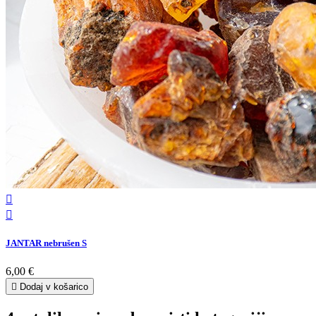


JANTAR nebrušen S
6,00 €

Dodaj v košarico