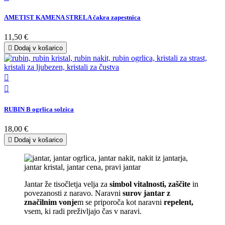
AMETIST KAMENA STRELA čakra zapestnica
11,50 €

Dodaj v košarico


RUBIN B ogrlica solzica
18,00 €

Dodaj v košarico
Jantar že tisočletja velja za
simbol vitalnosti, zaščite
in
povezanosti z naravo. Naravni
surov jantar z
značilnim vonje
m se priporoča kot naravni
repelent,
vsem, ki radi preživljajo čas v naravi.