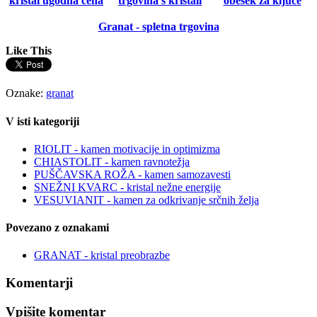
Granat - spletna trgovina
Like This
Oznake:
granat
V isti kategoriji
RIOLIT - kamen motivacije in optimizma
CHIASTOLIT - kamen ravnotežja
PUŠČAVSKA ROŽA - kamen samozavesti
SNEŽNI KVARC - kristal nežne energije
VESUVIANIT - kamen za odkrivanje srčnih želja
Povezano z oznakami
GRANAT - kristal preobrazbe
Komentarji
Vpišite komentar