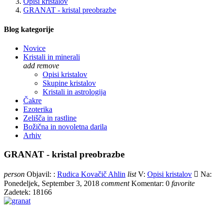
Opisi kristalov
GRANAT - kristal preobrazbe
Blog kategorije
Novice
Kristali in minerali
add
remove
Opisi kristalov
Skupine kristalov
Kristali in astrologija
Čakre
Ezoterika
Zelišča in rastline
Božična in novoletna darila
Arhiv
GRANAT - kristal preobrazbe
person
Objavil: :
Rudica Kovačič Ahlin
list
V:
Opisi kristalov

Na:
Ponedeljek,
September
3,
2018
comment
Komentar:
0
favorite
Zadetek:
18166