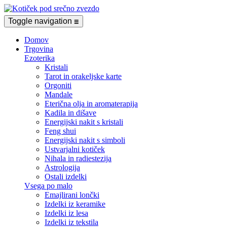
Toggle navigation
☰
Domov
Trgovina
Ezoterika
Kristali
Tarot in orakeljske karte
Orgoniti
Mandale
Eterična olja in aromaterapija
Kadila in dišave
Energijski nakit s kristali
Feng shui
Energijski nakit s simboli
Ustvarjalni kotiček
Nihala in radiestezija
Astrologija
Ostali izdelki
Vsega po malo
Emajlirani lončki
Izdelki iz keramike
Izdelki iz lesa
Izdelki iz tekstila