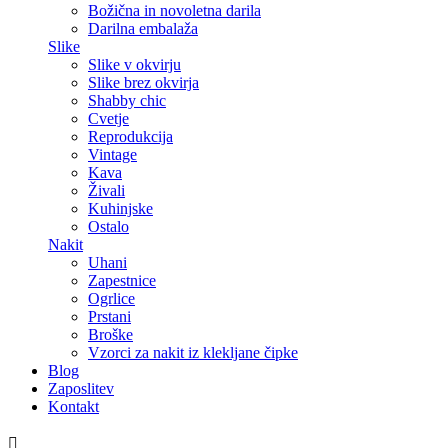
Božična in novoletna darila
Darilna embalaža
Slike
Slike v okvirju
Slike brez okvirja
Shabby chic
Cvetje
Reprodukcija
Vintage
Kava
Živali
Kuhinjske
Ostalo
Nakit
Uhani
Zapestnice
Ogrlice
Prstani
Broške
Vzorci za nakit iz klekljane čipke
Blog
Zaposlitev
Kontakt
