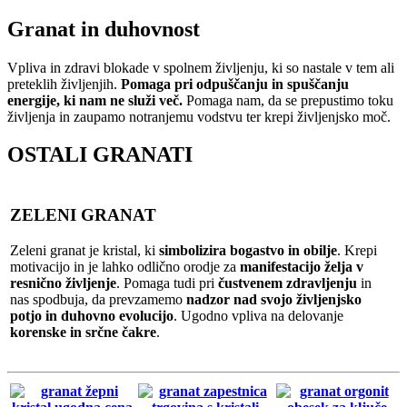
Granat in duhovnost
Vpliva in zdravi blokade v spolnem življenju, ki so nastale v tem ali
preteklih življenjih.
Pomaga pri odpuščanju in spuščanju
energije, ki nam ne služi več.
Pomaga nam, da se prepustimo toku
življenja in zaupamo notranjemu vodstvu ter krepi življenjsko moč.
OSTALI GRANATI
ZELENI GRANAT
Zeleni granat je kristal, ki
simbolizira bogastvo in obilje
. Krepi
motivacijo in je lahko odlično orodje za
manifestacijo želja v
resnično življenje
. Pomaga tudi pri
čustvenem zdravljenju
in
nas spodbuja, da prevzamemo
nadzor nad svojo življenjsko
potjo in duhovno evolucijo
. Ugodno vpliva na delovanje
korenske in srčne čakre
.