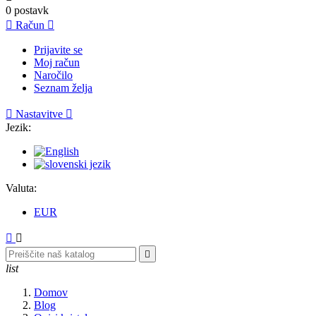
0
postavk

Račun

Prijavite se
Moj račun
Naročilo
Seznam želja

Nastavitve

Jezik:
Valuta:
EUR



list
Domov
Blog