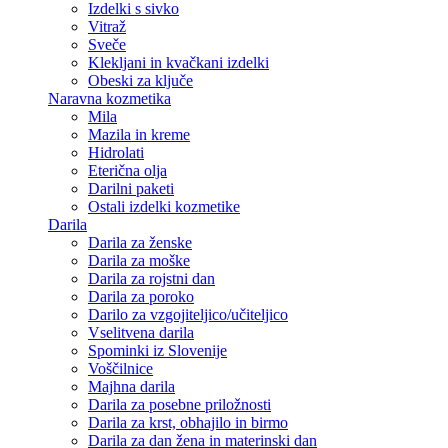
Izdelki s sivko
Vitraž
Sveče
Klekljani in kvačkani izdelki
Obeski za ključe
Naravna kozmetika
Mila
Mazila in kreme
Hidrolati
Eterična olja
Darilni paketi
Ostali izdelki kozmetike
Darila
Darila za ženske
Darila za moške
Darila za rojstni dan
Darila za poroko
Darilo za vzgojiteljico/učiteljico
Vselitvena darila
Spominki iz Slovenije
Voščilnice
Majhna darila
Darila za posebne priložnosti
Darila za krst, obhajilo in birmo
Darila za dan žena in materinski dan