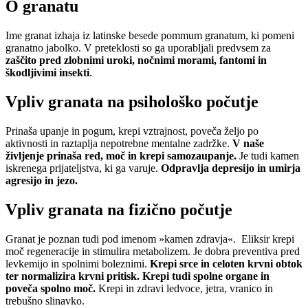
O granatu
Ime granat izhaja iz latinske besede pommum granatum, ki pomeni
granatno jabolko. V preteklosti so ga uporabljali predvsem za
zaščito pred zlobnimi uroki, nočnimi morami, fantomi in
škodljivimi insekti
.
Vpliv granata na psihološko počutje
Prinaša upanje in pogum, krepi vztrajnost, poveča željo po
aktivnosti in raztaplja nepotrebne mentalne zadržke.
V naše
življenje prinaša red, moč in krepi samozaupanje.
Je tudi kamen
iskrenega prijateljstva, ki ga varuje.
Odpravlja depresijo in umirja
agresijo in jezo.
Vpliv granata na fizično počutje
Granat je poznan tudi pod imenom »kamen zdravja«. Eliksir krepi
moč regeneracije in stimulira metabolizem. Je dobra preventiva pred
levkemijo in spolnimi boleznimi.
Krepi srce in celoten krvni obtok
ter normalizira krvni pritisk.
Krepi tudi spolne organe in
poveča spolno moč.
Krepi in zdravi ledvoce, jetra, vranico in
trebušno slinavko.