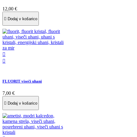
12,00 €

Dodaj v košarico


FLUORIT viseči uhani
7,00 €

Dodaj v košarico