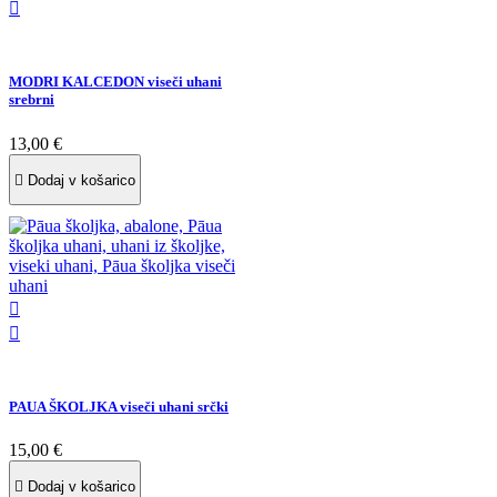

MODRI KALCEDON viseči uhani
srebrni
13,00 €

Dodaj v košarico


PAUA ŠKOLJKA viseči uhani srčki
15,00 €

Dodaj v košarico