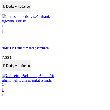

Dodaj v košarico


AMETIST uhani viseči posrebreni
7,00 €

Dodaj v košarico

