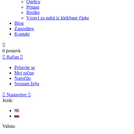
Ogrlice
Prstani
Broške
Vzorci za nakit iz klekljane čipke
Blog
Zaposlitev
Kontakt

0
postavk

Račun

Prijavite se
Moj račun
Naročilo
Seznam želja

Nastavitve

Jezik:
Valuta: