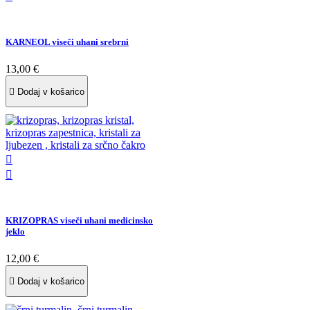
KARNEOL viseči uhani srebrni
13,00 €

Dodaj v košarico


KRIZOPRAS viseči uhani medicinsko
jeklo
12,00 €

Dodaj v košarico