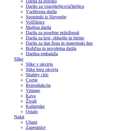
Darila za poroko
Darilo za vzgojiteljico/učiteljico
Vselitvena darila
Spominki iz Slovenije
Voščilnice
Majhna darila
Darila za posebne priložnosti
Darila za krst, obhajilo in birmo
Darila za dan žena in materinski dan
Božična in novoletna darila
Darilna embalaža
Slike
Slike v okvirju
Slike brez okvirja
Shabby chic
Cvetje
Reprodukcija
Vintage
Kava
Živali
Kuhinjske
Ostalo
Nakit
Uhani
Zapestnice