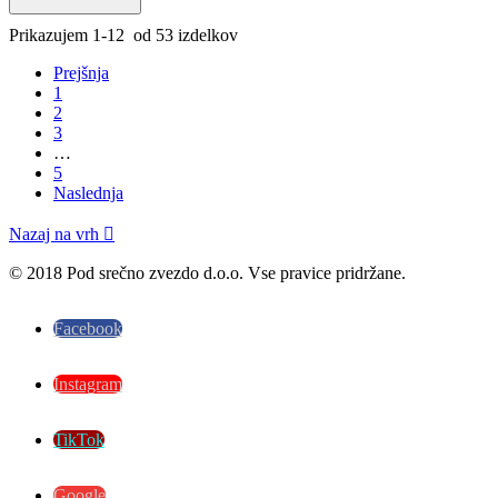
Prikazujem 1-12 od 53 izdelkov
Prejšnja
1
2
3
…
5
Naslednja
Nazaj na vrh

© 2018 Pod srečno zvezdo d.o.o. Vse pravice pridržane.
Facebook
Instagram
TikTok
Google