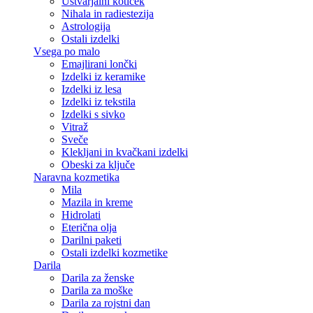
Ustvarjalni kotiček
Nihala in radiestezija
Astrologija
Ostali izdelki
Vsega po malo
Emajlirani lončki
Izdelki iz keramike
Izdelki iz lesa
Izdelki iz tekstila
Izdelki s sivko
Vitraž
Sveče
Klekljani in kvačkani izdelki
Obeski za ključe
Naravna kozmetika
Mila
Mazila in kreme
Hidrolati
Eterična olja
Darilni paketi
Ostali izdelki kozmetike
Darila
Darila za ženske
Darila za moške
Darila za rojstni dan