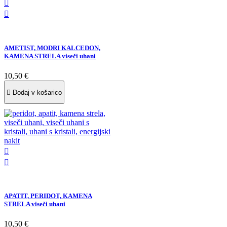


AMETIST, MODRI KALCEDON,
KAMENA STRELA viseči uhani
10,50 €

Dodaj v košarico


APATIT, PERIDOT, KAMENA
STRELA viseči uhani
10,50 €