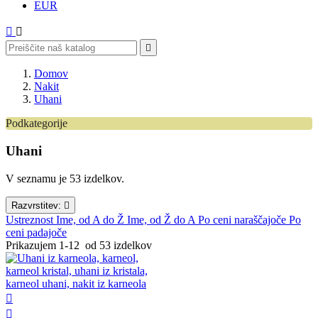
EUR



Domov
Nakit
Uhani
Podkategorije
Uhani iz aluminijaste žice
Uhani
Uhani iz čipke
Uhani s kristali Swarovski
V seznamu je 53 izdelkov.
Mini uhani
Viseči uhani
Razvrstitev:

Uhani iz kristalov
Ustreznost
Ime, od A do Ž
Ime, od Ž do A
Po ceni naraščajoče
Po
Posrebreni uhani
ceni padajoče
Prikazujem 1-12 od 53 izdelkov

