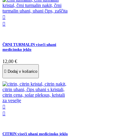


ČRNI TURMALIN viseči uhani
medicinsko jeklo
12,00 €

Dodaj v košarico


CITRIN viseči uhani medicinsko jeklo