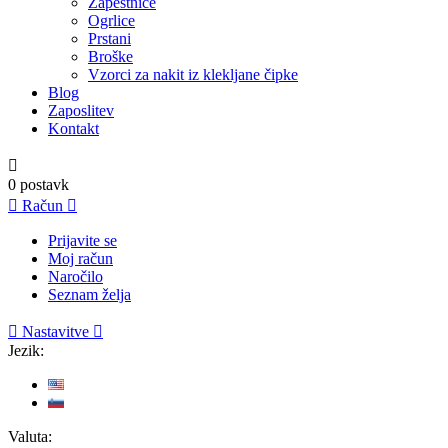
Zapestnice
Ogrlice
Prstani
Broške
Vzorci za nakit iz klekljane čipke
Blog
Zaposlitev
Kontakt

0
postavk

Račun

Prijavite se
Moj račun
Naročilo
Seznam želja

Nastavitve

Jezik:
Valuta: