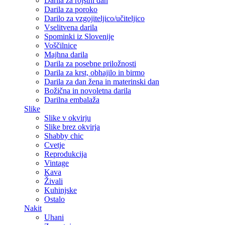
Darila za rojstni dan
Darila za poroko
Darilo za vzgojiteljico/učiteljico
Vselitvena darila
Spominki iz Slovenije
Voščilnice
Majhna darila
Darila za posebne priložnosti
Darila za krst, obhajilo in birmo
Darila za dan žena in materinski dan
Božična in novoletna darila
Darilna embalaža
Slike
Slike v okvirju
Slike brez okvirja
Shabby chic
Cvetje
Reprodukcija
Vintage
Kava
Živali
Kuhinjske
Ostalo
Nakit
Uhani