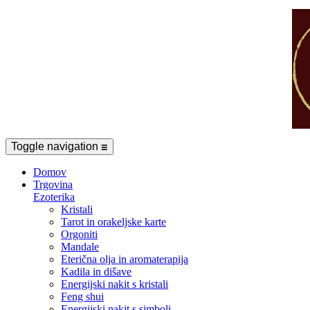
Toggle navigation
☰
Domov
Trgovina
Ezoterika
Kristali
Tarot in orakeljske karte
Orgoniti
Mandale
Eterična olja in aromaterapija
Kadila in dišave
Energijski nakit s kristali
Feng shui
Energijski nakit s simboli