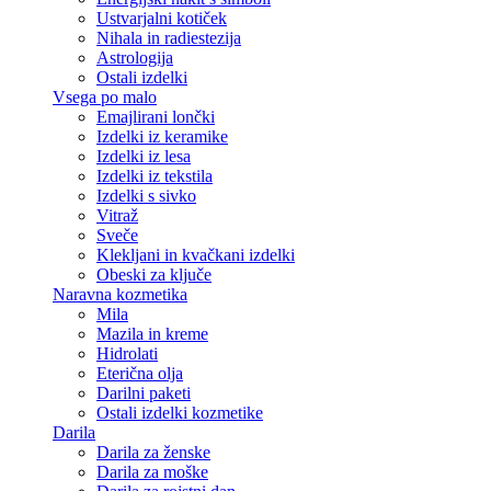
Ustvarjalni kotiček
Nihala in radiestezija
Astrologija
Ostali izdelki
Vsega po malo
Emajlirani lončki
Izdelki iz keramike
Izdelki iz lesa
Izdelki iz tekstila
Izdelki s sivko
Vitraž
Sveče
Klekljani in kvačkani izdelki
Obeski za ključe
Naravna kozmetika
Mila
Mazila in kreme
Hidrolati
Eterična olja
Darilni paketi
Ostali izdelki kozmetike
Darila
Darila za ženske
Darila za moške