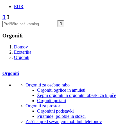
EUR



Orgoniti
Domov
Ezoterika
Orgoniti
Orgoniti
Orgoniti za osebno rabo
Orgoniti ogrlice in amuleti
Žepni orgoniti in orgonitni obeski za ključe
Orgoniti prstani
Orgoniti za prostor
Orgonitni podstavki
Piramide, poloble in stožci
Zaščita pred sevanjem mobilnih telefonov