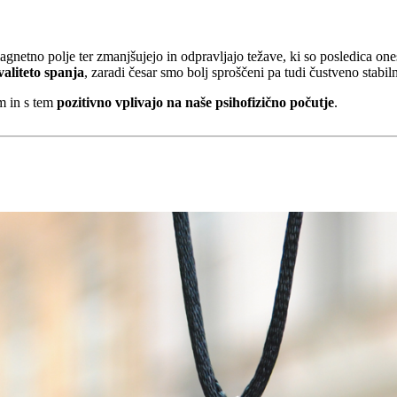
romagnetno polje ter zmanjšujejo in odpravljajo težave, ki so posledica 
valiteto spanja
, zaradi česar smo bolj sproščeni pa tudi čustveno stabiln
em in s tem
pozitivno vplivajo na naše psihofizično počutje
.