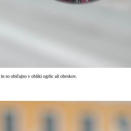
 in so običajno v obliki ogrlic ali obeskov.