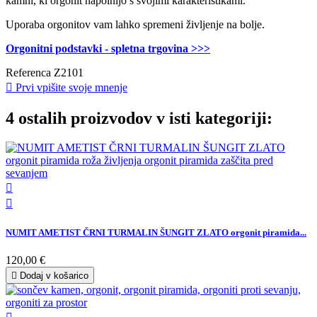
kamni, ki orgonit napolnijo s svojimi karakteristikami.
Uporaba orgonitov vam lahko spremeni življenje na bolje.
Orgonitni podstavki - spletna trgovina >>>
Referenca
Z2101

Prvi vpišite svoje mnenje
4 ostalih proizvodov v isti kategoriji:


NUMIT AMETIST ČRNI TURMALIN ŠUNGIT ZLATO orgonit piramida...
120,00 €

Dodaj v košarico