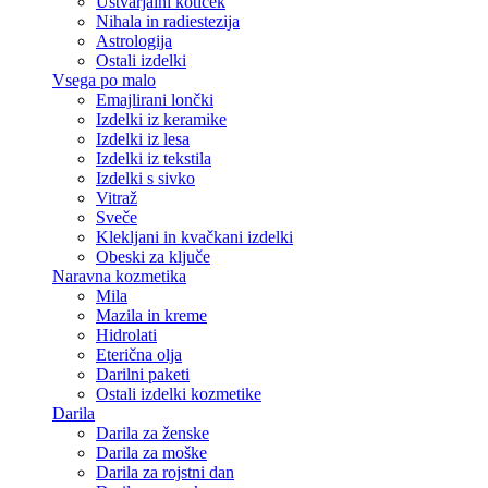
Ustvarjalni kotiček
Nihala in radiestezija
Astrologija
Ostali izdelki
Vsega po malo
Emajlirani lončki
Izdelki iz keramike
Izdelki iz lesa
Izdelki iz tekstila
Izdelki s sivko
Vitraž
Sveče
Klekljani in kvačkani izdelki
Obeski za ključe
Naravna kozmetika
Mila
Mazila in kreme
Hidrolati
Eterična olja
Darilni paketi
Ostali izdelki kozmetike
Darila
Darila za ženske
Darila za moške
Darila za rojstni dan