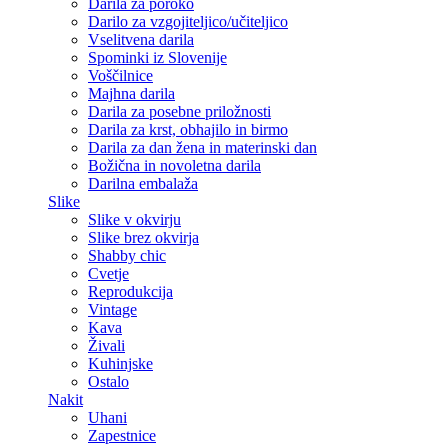
Darila za poroko
Darilo za vzgojiteljico/učiteljico
Vselitvena darila
Spominki iz Slovenije
Voščilnice
Majhna darila
Darila za posebne priložnosti
Darila za krst, obhajilo in birmo
Darila za dan žena in materinski dan
Božična in novoletna darila
Darilna embalaža
Slike
Slike v okvirju
Slike brez okvirja
Shabby chic
Cvetje
Reprodukcija
Vintage
Kava
Živali
Kuhinjske
Ostalo
Nakit
Uhani
Zapestnice