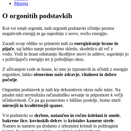
Mnenja
O orgonitih podstavkih
Kot vsi ostali orgoniti, tudi orgoniti podstavki očistijo prostor
negativnih energij in ga napolnijo z novo, svežo energijo.
Zaradi svoje oblike so primerni tudi za
energiziranje hrane in
pijače
, saj lahko nanje postavimo skledo, skodelico ali vrč z
vodo. Vodi in hrani odstranijo škodljive snovi in aditive, napolnijo jo
s poživljajočo energijo ter ji poboljšajo okus.
Z uživanjem vode in hrane, ki smo jo izpostavili in očistili z energijo
orgonitov, lahko
obnovimo naše zdravje, vitalnost in dobro
počutje
.
Orgonitni podstavek je tudi lep dekorativen okras naše mize. Na
pisalni mizi nevtralizira računalniško sevanje in pripomore k večji
učinkovitosti. Če pa ga postavimo v bližino postelje, bomo imeli
mirnejši in kvalitetnejši spanec
.
Vsi podstavki so
skrbno, natančno in ročno izdelani
iz smole
,
bakrene žice
,
kovinskih delcev
in
kristalov kamene strele
.
Namen in namero pa dodamo z izbranimi kristali in poldragimi