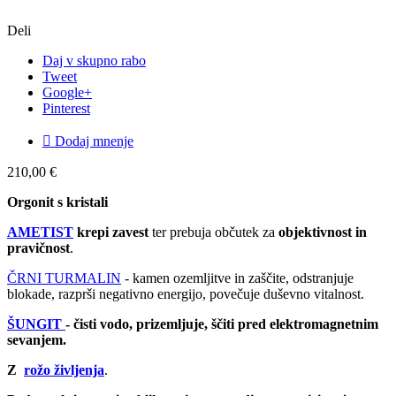
Deli
Daj v skupno rabo
Tweet
Google+
Pinterest

Dodaj mnenje
210,00 €
Orgonit s kristali
AMETIST
krepi zavest
ter prebuja občutek za
objektivnost in
pravičnost
.
ČRNI TURMALIN
- kamen ozemljitve in zaščite, odstranjuje
blokade, razprši negativno energijo, povečuje duševno vitalnost.
ŠUNGIT
- čisti vodo, prizemljuje, ščiti pred elektromagnetnim
sevanjem.
Z
rožo življenja
.