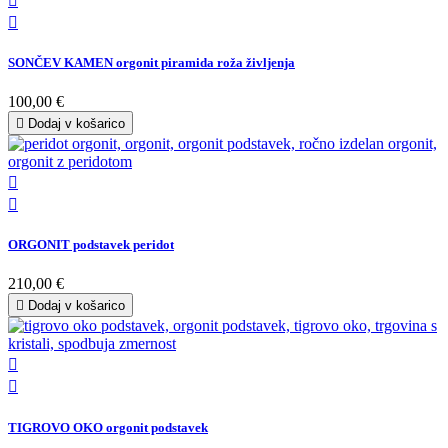


SONČEV KAMEN orgonit piramida roža življenja
100,00 €

Dodaj v košarico


ORGONIT podstavek peridot
210,00 €

Dodaj v košarico


TIGROVO OKO orgonit podstavek