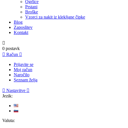
Ogrlice
Prstani
Broške
Vzorci za nakit iz klekljane čipke
Blog
Zaposlitev
Kontakt

0
postavk

Račun

Prijavite se
Moj račun
Naročilo
Seznam želja

Nastavitve

Jezik:
Valuta: