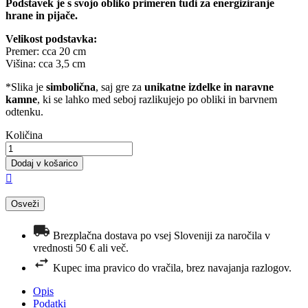
Podstavek je s svojo obliko primeren tudi za energiziranje
hrane in pijače.
Velikost podstavka:
Premer: cca 20 cm
Višina: cca 3,5 cm
*Slika je
simbolična
, saj gre za
unikatne izdelke in naravne
kamne
, ki se lahko med seboj razlikujejo po obliki in barvnem
odtenku.
Količina
Dodaj v košarico

Brezplačna dostava po vsej Sloveniji za naročila v
vrednosti 50 € ali več.
Kupec ima pravico do vračila, brez navajanja razlogov.
Opis
Podatki