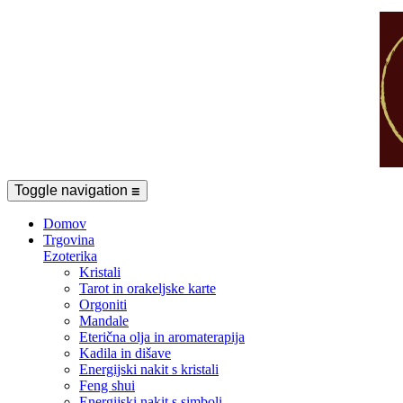
Toggle navigation
☰
Domov
Trgovina
Ezoterika
Kristali
Tarot in orakeljske karte
Orgoniti
Mandale
Eterična olja in aromaterapija
Kadila in dišave
Energijski nakit s kristali
Feng shui
Energijski nakit s simboli