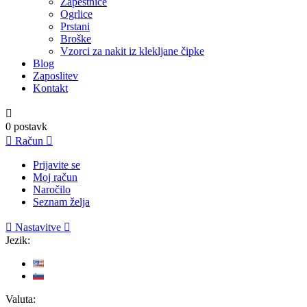
Zapestnice
Ogrlice
Prstani
Broške
Vzorci za nakit iz klekljane čipke
Blog
Zaposlitev
Kontakt

0
postavk

Račun

Prijavite se
Moj račun
Naročilo
Seznam želja

Nastavitve

Jezik:
Valuta: