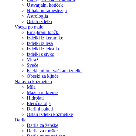
Ustvarjalni kotiček
Nihala in radiestezija
Astrologija
Ostali izdelki
Vsega po malo
Emajlirani lončki
Izdelki iz keramike
Izdelki iz lesa
Izdelki iz tekstila
Izdelki s sivko
Vitraž
Sveče
Klekljani in kvačkani izdelki
Obeski za ključe
Naravna kozmetika
Mila
Mazila in kreme
Hidrolati
Eterična olja
Darilni paketi
Ostali izdelki kozmetike
Darila
Darila za ženske
Darila za moške