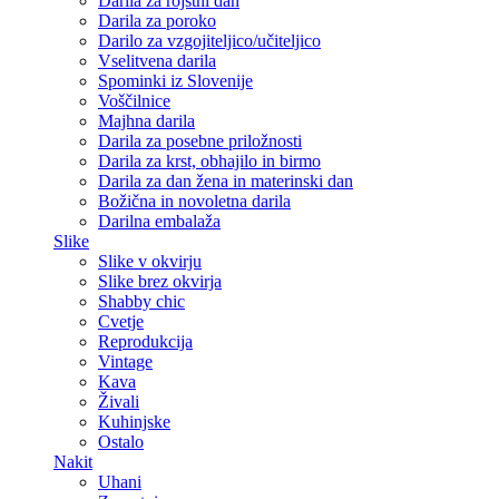
Darila za rojstni dan
Darila za poroko
Darilo za vzgojiteljico/učiteljico
Vselitvena darila
Spominki iz Slovenije
Voščilnice
Majhna darila
Darila za posebne priložnosti
Darila za krst, obhajilo in birmo
Darila za dan žena in materinski dan
Božična in novoletna darila
Darilna embalaža
Slike
Slike v okvirju
Slike brez okvirja
Shabby chic
Cvetje
Reprodukcija
Vintage
Kava
Živali
Kuhinjske
Ostalo
Nakit
Uhani