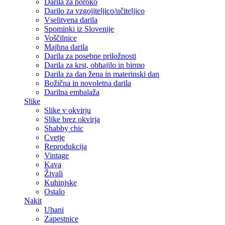
Darila za poroko
Darilo za vzgojiteljico/učiteljico
Vselitvena darila
Spominki iz Slovenije
Voščilnice
Majhna darila
Darila za posebne priložnosti
Darila za krst, obhajilo in birmo
Darila za dan žena in materinski dan
Božična in novoletna darila
Darilna embalaža
Slike
Slike v okvirju
Slike brez okvirja
Shabby chic
Cvetje
Reprodukcija
Vintage
Kava
Živali
Kuhinjske
Ostalo
Nakit
Uhani
Zapestnice