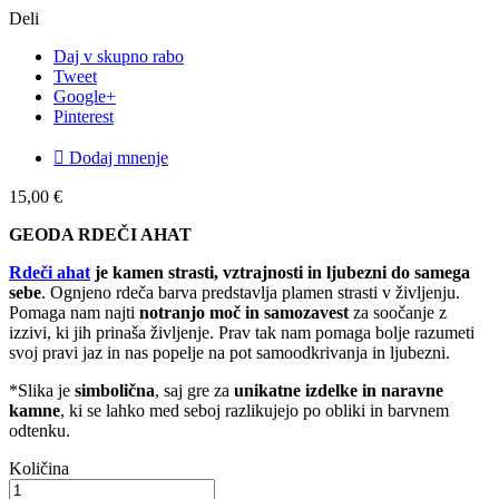
Deli
Daj v skupno rabo
Tweet
Google+
Pinterest

Dodaj mnenje
15,00 €
GEODA RDEČI AHAT
Rdeči ahat
je kamen strasti, vztrajnosti in ljubezni do samega
sebe
. Ognjeno rdeča barva predstavlja plamen strasti v življenju.
Pomaga nam najti
notranjo moč in samozavest
za soočanje z
izzivi, ki jih prinaša življenje. Prav tak nam pomaga bolje razumeti
svoj pravi jaz in nas popelje na pot samoodkrivanja in ljubezni.
*Slika je
simbolična
, saj gre za
unikatne izdelke in naravne
kamne
, ki se lahko med seboj razlikujejo po obliki in barvnem
odtenku.
Količina