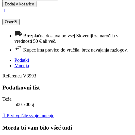
Dodaj v košarico

Brezplačna dostava po vsej Sloveniji za naročila v
vrednosti 50 € ali več.
Kupec ima pravico do vračila, brez navajanja razlogov.
Podatki
Mnenja
Referenca
V3993
Podatkovni list
Teža
500-700 g

Prvi vpišite svoje mnenje
Morda bi vam bilo všeč tudi