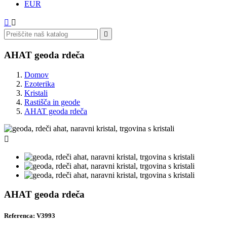
EUR



AHAT geoda rdeča
Domov
Ezoterika
Kristali
Rastišča in geode
AHAT geoda rdeča

AHAT geoda rdeča
Referenca: V3993