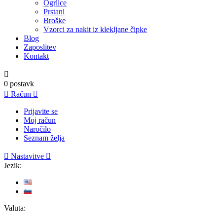
Ogrlice
Prstani
Broške
Vzorci za nakit iz klekljane čipke
Blog
Zaposlitev
Kontakt

0
postavk

Račun

Prijavite se
Moj račun
Naročilo
Seznam želja

Nastavitve

Jezik:
Valuta: