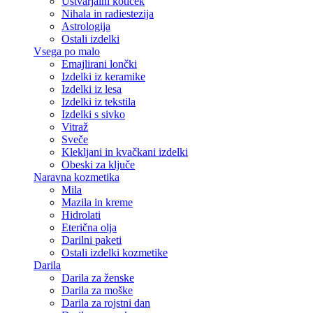
Ustvarjalni kotiček
Nihala in radiestezija
Astrologija
Ostali izdelki
Vsega po malo
Emajlirani lončki
Izdelki iz keramike
Izdelki iz lesa
Izdelki iz tekstila
Izdelki s sivko
Vitraž
Sveče
Klekljani in kvačkani izdelki
Obeski za ključe
Naravna kozmetika
Mila
Mazila in kreme
Hidrolati
Eterična olja
Darilni paketi
Ostali izdelki kozmetike
Darila
Darila za ženske
Darila za moške
Darila za rojstni dan