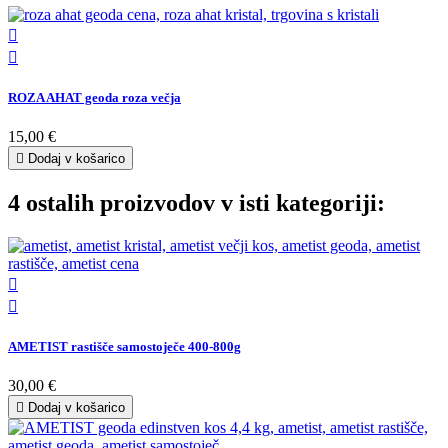


ROZA AHAT geoda roza večja
15,00 €

Dodaj v košarico
4 ostalih proizvodov v isti kategoriji:


AMETIST rastišče samostoječe 400-800g
30,00 €

Dodaj v košarico