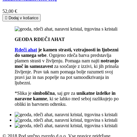
52,00 €

Dodaj v košarico
GEODA RDEČI AHAT
Rdeči ahat
je kamen strasti, vztrajnosti in ljubezni
do samega sebe
. Ognjeno rdeča barva predstavlja
plamen strasti v življenju. Pomaga nam najti
notranjo
moč in samozavest
za soočanje z izzivi, ki jih prinaša
življenje. Prav tak nam pomaga bolje razumeti svoj
pravi jaz in nas popelje na pot samoodkrivanja in
ljubezni.
*Slika je
simbolična
, saj gre za
unikatne izdelke in
naravne kamne
, ki se lahko med seboj razlikujejo po
obliki in barvnem odtenku.
© 2018 Pod srečno zvezdo d.o.o. Vse pravice pridržane.