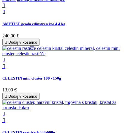


AMETIST geoda edinstven kos 4,4 kg
240,00 €

Dodaj v košarico


CELESTIN mini cluster 100 - 150g
13,00 €

Dodaj v košarico


CELESTIN rastišče A 500-600g