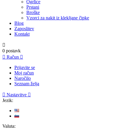
Ogrlice
Prstani
Broške
Vzorci za nakit iz klekljane čipke
Blog
Zaposlitev
Kontakt

0
postavk

Račun

Prijavite se
Moj račun
Naročilo
Seznam želja

Nastavitve

Jezik:
Valuta: