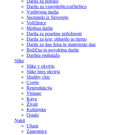
Darila za poroko
Darilo za vzgojiteljico/učiteljico
Vselitvena darila
Spominki iz Slovenije
Voščilnice
Majhna darila
Darila za posebne priložnosti
Darila za krst, obhajilo in birmo
Darila za dan žena in materinski dan
Božična in novoletna darila
Darilna embalaža
Slike
Slike v okvirju
Slike brez okvirja
Shabby chic
Cvetje
Reprodukcija
Vintage
Kava
Živali
Kuhinjske
Ostalo
Nakit
Uhani
Zapestnice