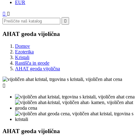
EUR



AHAT geoda vijolična
Domov
Ezoterika
Kristali
Rastišča in geode
AHAT geoda vijolična

AHAT geoda vijolična