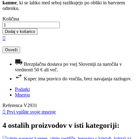
kamne
, ki se lahko med seboj razlikujejo po obliki in barvnem
odtenku.
Količina
Dodaj v košarico

Brezplačna dostava po vsej Sloveniji za naročila v
vrednosti 50 € ali več.
Kupec ima pravico do vračila, brez navajanja razlogov.
Podatki
Mnenja
Referenca
V2931

Prvi vpišite svoje mnenje
4 ostalih proizvodov v isti kategoriji: