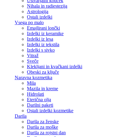
Ustvarjalni kotiček
Nihala in radiestezija
Astrologija
Ostali izdelki
Vsega po malo
Emajlirani lončki
Izdelki iz keramike
Izdelki iz lesa
Izdelki iz tekstila
Izdelki s sivko
Vitraž
Sveče
Klekljani in kvačkani izdelki
Obeski za ključe
Naravna kozmetika
Mila
Mazila in kreme
Hidrolati
Eterična olja
Darilni paketi
Ostali izdelki kozmetike
Darila
Darila za ženske
Darila za moške
Darila za rojstni dan