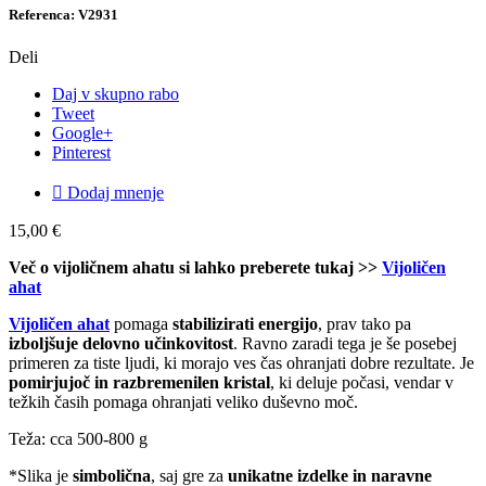
Referenca: V2931
Deli
Daj v skupno rabo
Tweet
Google+
Pinterest

Dodaj mnenje
15,00 €
Več o vijoličnem ahatu si lahko preberete tukaj >>
Vijoličen
ahat
Vijoličen ahat
pomaga
stabilizirati energijo
, prav tako pa
izboljšuje delovno učinkovitost
. Ravno zaradi tega je še posebej
primeren za tiste ljudi, ki morajo ves čas ohranjati dobre rezultate. Je
pomirjujoč in razbremenilen kristal
, ki deluje počasi, vendar v
težkih časih pomaga ohranjati veliko duševno moč.
Teža: cca 500-800 g
*Slika je
simbolična
, saj gre za
unikatne izdelke in naravne