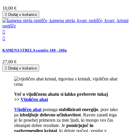
10,00 €

Dodaj v košarico


KAMENA STRELA rastišče 180 - 260g
27,00 €

Dodaj v košarico
Več o vijoličnem ahatu si lahko preberete tukaj
>>
Vijoličen ahat
Vijoličen ahat
pomaga
stabilizirati energijo
, prav tako
pa
izboljšuje delovno učinkovitost
. Ravno zaradi tega
je še posebej primeren za tiste ljudi, ki morajo ves čas
ohranjati dobre rezultate. Je
pomirjujoč in
razbremenilen kristal
, ki deluje počasi, vendar v