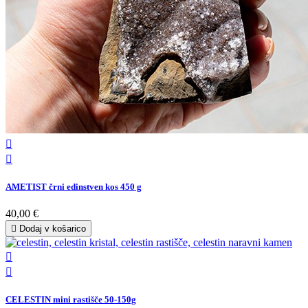


AMETIST črni edinstven kos 450 g
40,00 €

Dodaj v košarico


CELESTIN mini rastišče 50-150g