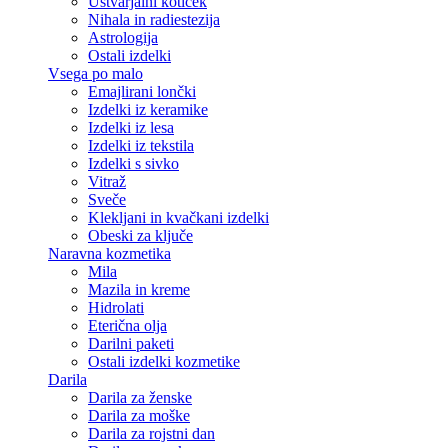
Ustvarjalni kotiček
Nihala in radiestezija
Astrologija
Ostali izdelki
Vsega po malo
Emajlirani lončki
Izdelki iz keramike
Izdelki iz lesa
Izdelki iz tekstila
Izdelki s sivko
Vitraž
Sveče
Klekljani in kvačkani izdelki
Obeski za ključe
Naravna kozmetika
Mila
Mazila in kreme
Hidrolati
Eterična olja
Darilni paketi
Ostali izdelki kozmetike
Darila
Darila za ženske
Darila za moške
Darila za rojstni dan