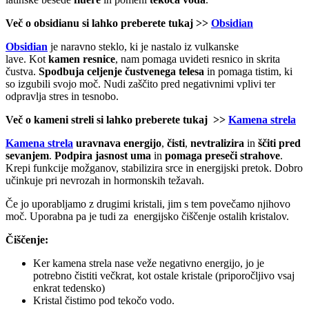
Več o obsidianu si lahko preberete tukaj >>
Obsidian
Obsidian
je naravno steklo, ki je nastalo iz vulkanske
lave. Kot
kamen
resnice
, nam pomaga uvideti resnico in skrita
čustva.
Spodbuja celjenje čustvenega telesa
in pomaga tistim, ki
so izgubili svojo moč. Nudi zaščito pred negativnimi vplivi ter
odpravlja stres in tesnobo.
Več o kameni streli si lahko preberete tukaj >>
Kamena strela
Kamena strela
uravnava energijo
,
čisti
,
nevtralizira
in
ščiti pred
sevanjem
.
Podpira jasnost uma
in
pomaga preseči strahove
.
Krepi funkcije možganov, stabilizira srce in energijski pretok. Dobro
učinkuje pri nevrozah in hormonskih težavah.
Če jo uporabljamo z drugimi kristali, jim s tem povečamo njihovo
moč. Uporabna pa je tudi za energijsko čiščenje ostalih kristalov.
Čiščenje:
Ker kamena strela nase veže negativno energijo, jo je
potrebno čistiti večkrat, kot ostale kristale (priporočljivo vsaj
enkrat tedensko)
Kristal čistimo pod tekočo vodo.