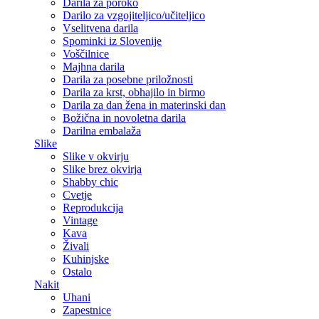
Darila za poroko
Darilo za vzgojiteljico/učiteljico
Vselitvena darila
Spominki iz Slovenije
Voščilnice
Majhna darila
Darila za posebne priložnosti
Darila za krst, obhajilo in birmo
Darila za dan žena in materinski dan
Božična in novoletna darila
Darilna embalaža
Slike
Slike v okvirju
Slike brez okvirja
Shabby chic
Cvetje
Reprodukcija
Vintage
Kava
Živali
Kuhinjske
Ostalo
Nakit
Uhani
Zapestnice