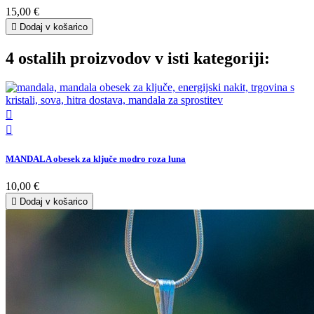
15,00 €

Dodaj v košarico
4 ostalih proizvodov v isti kategoriji:


MANDALA obesek za ključe modro roza luna
10,00 €

Dodaj v košarico