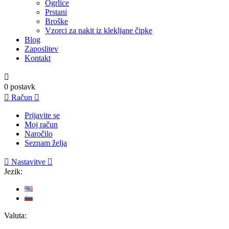
Ogrlice
Prstani
Broške
Vzorci za nakit iz klekljane čipke
Blog
Zaposlitev
Kontakt

0
postavk

Račun

Prijavite se
Moj račun
Naročilo
Seznam želja

Nastavitve

Jezik:
Valuta: