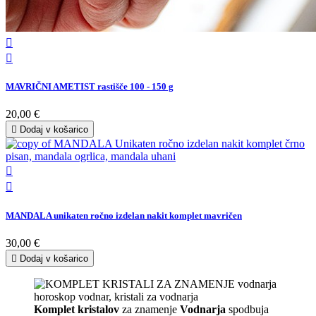


MAVRIČNI AMETIST rastišče 100 - 150 g
20,00 €

Dodaj v košarico


MANDALA unikaten ročno izdelan nakit komplet mavričen
30,00 €

Dodaj v košarico
Komplet kristalov
za znamenje
Vodnarja
spodbuja