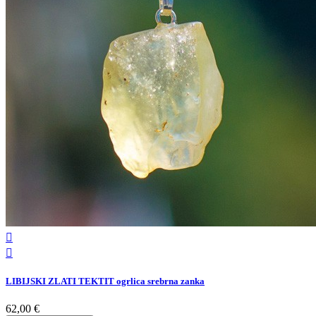


LIBIJSKI ZLATI TEKTIT ogrlica srebrna zanka
62,00 €