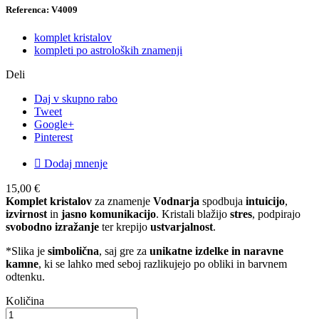
Referenca: V4009
komplet kristalov
kompleti po astroloških znamenji
Deli
Daj v skupno rabo
Tweet
Google+
Pinterest

Dodaj mnenje
15,00 €
Komplet kristalov
za znamenje
Vodnarja
spodbuja
intuicijo
,
izvirnost
in
jasno komunikacijo
. Kristali blažijo
stres
, podpirajo
svobodno izražanje
ter krepijo
ustvarjalnost
.
*Slika je
simbolična
, saj gre za
unikatne izdelke in naravne
kamne
, ki se lahko med seboj razlikujejo po obliki in barvnem
odtenku.
Količina