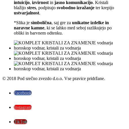
intuicijo
,
izvirnost
in
jasno komunikacijo
. Kristali
blažijo
stres
, podpirajo
svobodno izražanje
ter krepijo
ustvarjalnost
.
*Slika je
simbolična
, saj gre za
unikatne izdelke in
naravne kamne
, ki se lahko med seboj razlikujejo po
obliki in barvnem odtenku.
© 2018 Pod srečno zvezdo d.o.o. Vse pravice pridržane.
Facebook
Instagram
TikTok