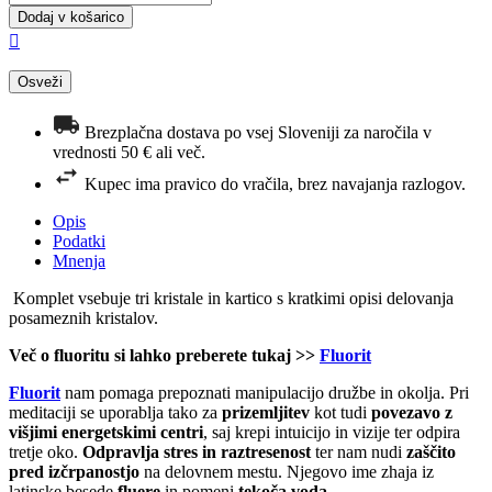
Dodaj v košarico

Brezplačna dostava po vsej Sloveniji za naročila v
vrednosti 50 € ali več.
Kupec ima pravico do vračila, brez navajanja razlogov.
Opis
Podatki
Mnenja
Komplet vsebuje tri kristale in kartico s kratkimi opisi delovanja
posameznih kristalov.
Več o fluoritu si lahko preberete tukaj >>
Fluorit
Fluorit
nam pomaga prepoznati manipulacijo družbe in okolja. Pri
meditaciji se uporablja tako za
prizemljitev
kot tudi
povezavo z
višjimi energetskimi centri
, saj krepi intuicijo in vizije ter odpira
tretje oko.
Odpravlja stres in raztresenost
ter nam nudi
zaščito
pred izčrpanostjo
na delovnem mestu. Njegovo ime zhaja iz
latinske besede
fluere
in pomeni
tekoča voda
.