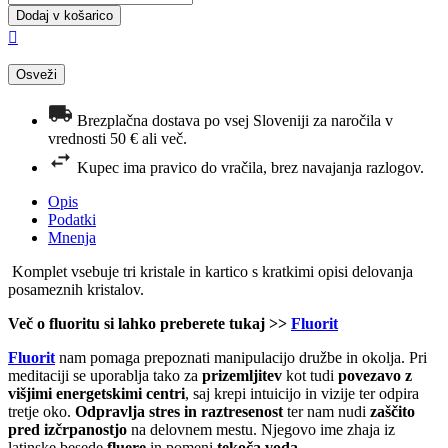
Dodaj v košarico

Brezplačna dostava po vsej Sloveniji za naročila v
vrednosti 50 € ali več.
Kupec ima pravico do vračila, brez navajanja razlogov.
Opis
Podatki
Mnenja
Komplet vsebuje tri kristale in kartico s kratkimi opisi delovanja
posameznih kristalov.
Več o fluoritu si lahko preberete tukaj >>
Fluorit
Fluorit
nam pomaga prepoznati manipulacijo družbe in okolja. Pri
meditaciji se uporablja tako za
prizemljitev
kot tudi
povezavo z
višjimi energetskimi centri
, saj krepi intuicijo in vizije ter odpira
tretje oko.
Odpravlja stres in raztresenost
ter nam nudi
zaščito
pred izčrpanostjo
na delovnem mestu. Njegovo ime zhaja iz
latinske besede
fluere
in pomeni
tekoča voda
.