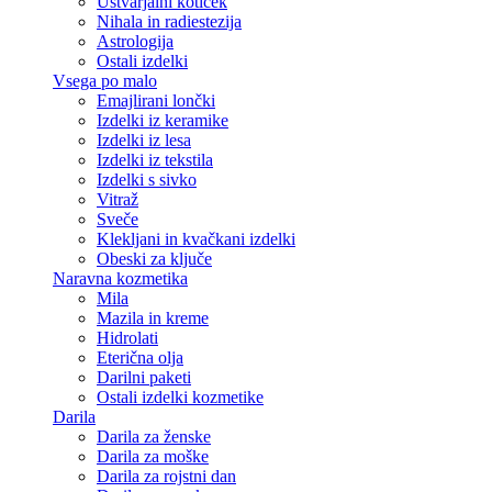
Ustvarjalni kotiček
Nihala in radiestezija
Astrologija
Ostali izdelki
Vsega po malo
Emajlirani lončki
Izdelki iz keramike
Izdelki iz lesa
Izdelki iz tekstila
Izdelki s sivko
Vitraž
Sveče
Klekljani in kvačkani izdelki
Obeski za ključe
Naravna kozmetika
Mila
Mazila in kreme
Hidrolati
Eterična olja
Darilni paketi
Ostali izdelki kozmetike
Darila
Darila za ženske
Darila za moške
Darila za rojstni dan