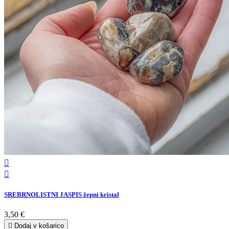


SREBRNOLISTNI JASPIS žepni kristal
3,50 €

Dodaj v košarico