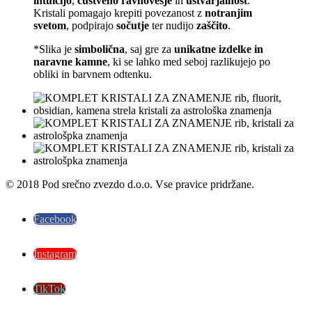
intuicijo
,
čustveno ravnovesje
in
ustvarjalnost
.
Kristali pomagajo krepiti povezanost z
notranjim
svetom
, podpirajo
sočutje
ter nudijo
zaščito
.
*Slika je
simbolična
, saj gre za
unikatne izdelke in
naravne kamne
, ki se lahko med seboj razlikujejo po
obliki in barvnem odtenku.
© 2018 Pod srečno zvezdo d.o.o. Vse pravice pridržane.
Facebook
Instagram
TikTok