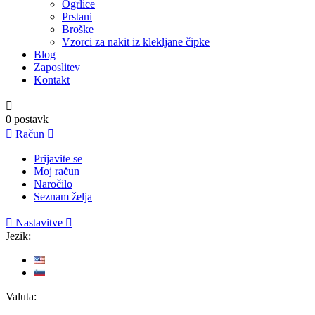
Ogrlice
Prstani
Broške
Vzorci za nakit iz klekljane čipke
Blog
Zaposlitev
Kontakt

0
postavk

Račun

Prijavite se
Moj račun
Naročilo
Seznam želja

Nastavitve

Jezik:
Valuta: