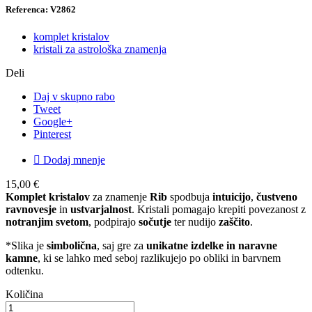
Referenca: V2862
komplet kristalov
kristali za astrološka znamenja
Deli
Daj v skupno rabo
Tweet
Google+
Pinterest

Dodaj mnenje
15,00 €
Komplet kristalov
za znamenje
Rib
spodbuja
intuicijo
,
čustveno
ravnovesje
in
ustvarjalnost
. Kristali pomagajo krepiti povezanost z
notranjim svetom
, podpirajo
sočutje
ter nudijo
zaščito
.
*Slika je
simbolična
, saj gre za
unikatne izdelke in naravne
kamne
, ki se lahko med seboj razlikujejo po obliki in barvnem
odtenku.
Količina