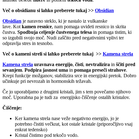
Več o obsidianu si lahko preberete tukaj >>
Obsidian
Obsidian
je naravno steklo, ki je nastalo iz vulkanske
lave. Kot
kamen
resnice
, nam pomaga uvideti resnico in skrita
čustva.
Spodbuja celjenje čustvenega telesa
in pomaga tistim, ki
so izgubili svojo moč. Nudi zaščito pred negativnimi vplivi ter
odpravlja stres in tesnobo.
Več o kameni streli si lahko preberete tukaj >>
Kamena strela
Kamena strela
uravnava energijo
,
čisti
,
nevtralizira
in
ščiti pred
sevanjem
.
Podpira jasnost uma
in
pomaga preseči strahove
.
Krepi funkcije možganov, stabilizira srce in energijski pretok. Dobro
učinkuje pri nevrozah in hormonskih težavah.
Če jo uporabljamo z drugimi kristali, jim s tem povečamo njihovo
moč. Uporabna pa je tudi za energijsko čiščenje ostalih kristalov.
Čiščenje:
Ker kamena strela nase veže negativno energijo, jo je
potrebno čistiti večkrat, kot ostale kristale (priporočljivo vsaj
enkrat tedensko)
Kristal čistimo pod tekočo vodo.