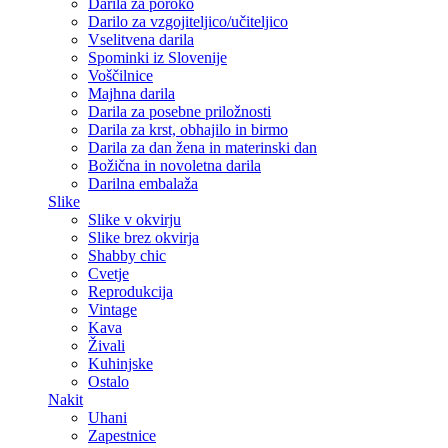
Darila za poroko
Darilo za vzgojiteljico/učiteljico
Vselitvena darila
Spominki iz Slovenije
Voščilnice
Majhna darila
Darila za posebne priložnosti
Darila za krst, obhajilo in birmo
Darila za dan žena in materinski dan
Božična in novoletna darila
Darilna embalaža
Slike
Slike v okvirju
Slike brez okvirja
Shabby chic
Cvetje
Reprodukcija
Vintage
Kava
Živali
Kuhinjske
Ostalo
Nakit
Uhani
Zapestnice