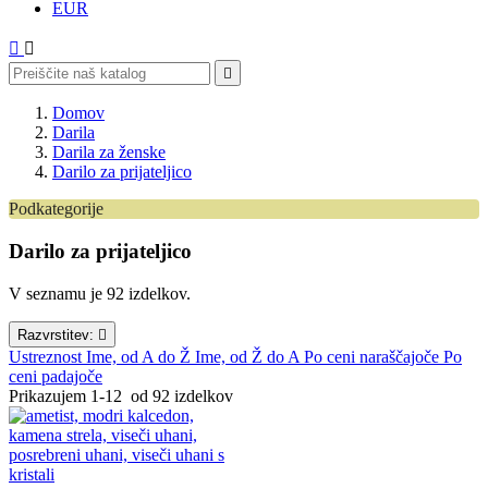
EUR



Domov
Darila
Darila za ženske
Darilo za prijateljico
Podkategorije
Naravna kozmetika
Darilo za prijateljico
Nakit
Orgoniti
V seznamu je 92 izdelkov.
Darilo za prijateljico
Razvrstitev:

Ustreznost
Ime, od A do Ž
Ime, od Ž do A
Po ceni naraščajoče
Po
ceni padajoče
Prikazujem 1-12 od 92 izdelkov