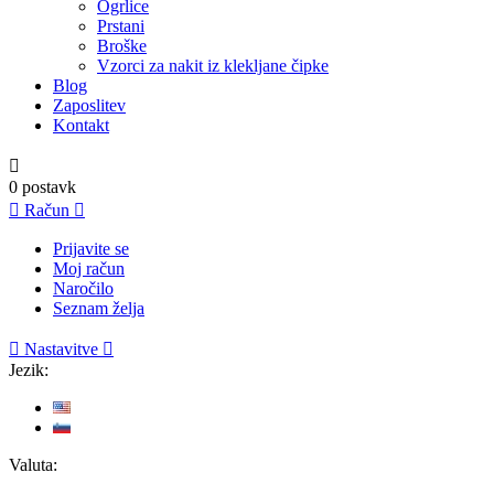
Ogrlice
Prstani
Broške
Vzorci za nakit iz klekljane čipke
Blog
Zaposlitev
Kontakt

0
postavk

Račun

Prijavite se
Moj račun
Naročilo
Seznam želja

Nastavitve

Jezik:
Valuta: