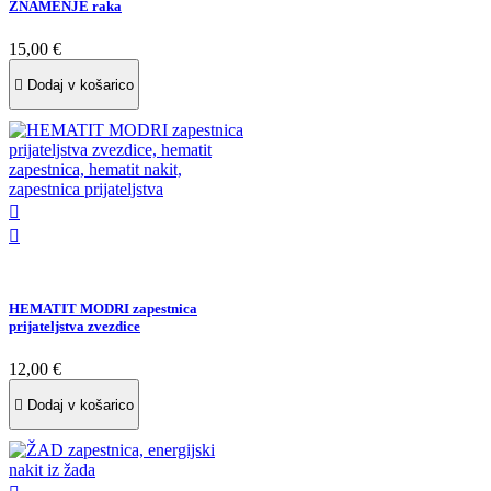
ZNAMENJE raka
15,00 €

Dodaj v košarico


HEMATIT MODRI zapestnica
prijateljstva zvezdice
12,00 €

Dodaj v košarico