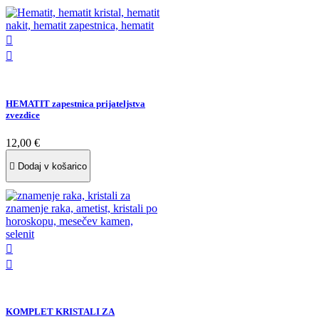


HEMATIT zapestnica prijateljstva
zvezdice
12,00 €

Dodaj v košarico


KOMPLET KRISTALI ZA