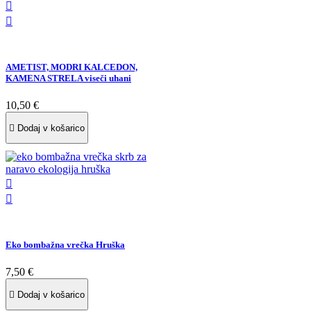


AMETIST, MODRI KALCEDON,
KAMENA STRELA viseči uhani
10,50 €

Dodaj v košarico


Eko bombažna vrečka Hruška
7,50 €

Dodaj v košarico