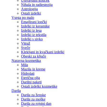
Ustvarjalni kotiček
Nihala in radiestezija
Astrologija
Ostali izdelki
Vsega po malo
Emajlirani lončki
Izdelki iz keramike
Izdelki iz lesa
Izdelki iz tekstila
Izdelki s sivko
Vitraž
Sveče
Klekljani in kvačkani izdelki
Obeski za ključe
Naravna kozmetika
Mila
Mazila in kreme
Hidrolati
Eterična olja
Darilni paketi
Ostali izdelki kozmetike
Darila
Darila za ženske
Darila za moške
Darila za rojstni dan