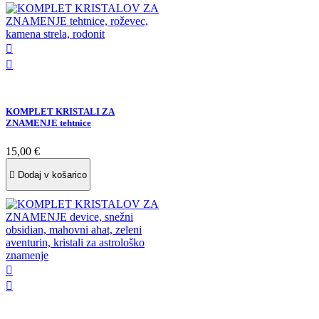


KOMPLET KRISTALI ZA
ZNAMENJE tehtnice
15,00 €

Dodaj v košarico

