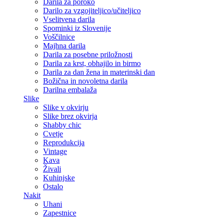
Darila za poroko
Darilo za vzgojiteljico/učiteljico
Vselitvena darila
Spominki iz Slovenije
Voščilnice
Majhna darila
Darila za posebne priložnosti
Darila za krst, obhajilo in birmo
Darila za dan žena in materinski dan
Božična in novoletna darila
Darilna embalaža
Slike
Slike v okvirju
Slike brez okvirja
Shabby chic
Cvetje
Reprodukcija
Vintage
Kava
Živali
Kuhinjske
Ostalo
Nakit
Uhani
Zapestnice