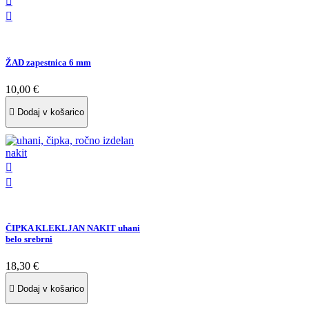


ŽAD zapestnica 6 mm
10,00 €

Dodaj v košarico


ČIPKA KLEKLJAN NAKIT uhani
belo srebrni
18,30 €

Dodaj v košarico