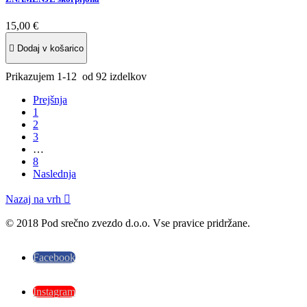
15,00 €

Dodaj v košarico
Prikazujem 1-12 od 92 izdelkov
Prejšnja
1
2
3
…
8
Naslednja
Nazaj na vrh

© 2018 Pod srečno zvezdo d.o.o. Vse pravice pridržane.
Facebook
Instagram