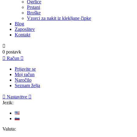
Ogrlice
Prstani
Broške
Vzorci za nakit iz klekljane čipke
Blog
Zaposlitev
Kontakt

0
postavk

Račun

Prijavite se
Moj račun
Naročilo
Seznam želja

Nastavitve

Jezik:
Valuta: