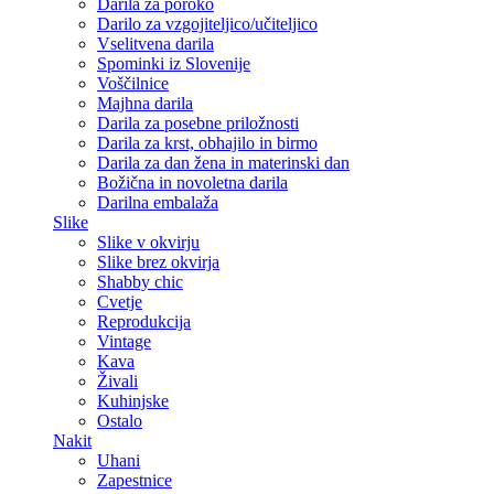
Darila za poroko
Darilo za vzgojiteljico/učiteljico
Vselitvena darila
Spominki iz Slovenije
Voščilnice
Majhna darila
Darila za posebne priložnosti
Darila za krst, obhajilo in birmo
Darila za dan žena in materinski dan
Božična in novoletna darila
Darilna embalaža
Slike
Slike v okvirju
Slike brez okvirja
Shabby chic
Cvetje
Reprodukcija
Vintage
Kava
Živali
Kuhinjske
Ostalo
Nakit
Uhani
Zapestnice