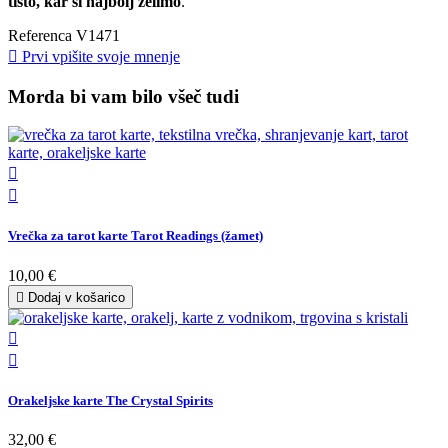
tisto, kar si najbolj želimo
.
Referenca
V1471

Prvi vpišite svoje mnenje
Morda bi vam bilo všeč tudi


Vrečka za tarot karte Tarot Readings (žamet)
10,00 €

Dodaj v košarico


Orakeljske karte The Crystal Spirits
32,00 €