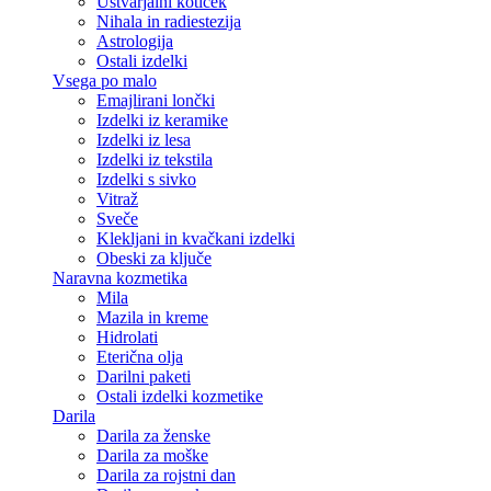
Ustvarjalni kotiček
Nihala in radiestezija
Astrologija
Ostali izdelki
Vsega po malo
Emajlirani lončki
Izdelki iz keramike
Izdelki iz lesa
Izdelki iz tekstila
Izdelki s sivko
Vitraž
Sveče
Klekljani in kvačkani izdelki
Obeski za ključe
Naravna kozmetika
Mila
Mazila in kreme
Hidrolati
Eterična olja
Darilni paketi
Ostali izdelki kozmetike
Darila
Darila za ženske
Darila za moške
Darila za rojstni dan