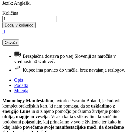
Jezik: Angleški
Količina
Dodaj v košarico

Brezplačna dostava po vsej Sloveniji za naročila v
vrednosti 50 € ali več.
Kupec ima pravico do vračila, brez navajanja razlogov.
Opis
Podatki
Mnenja
Moonology Manifestation
, avtorice Yasmin Boland, je čudovit
komplet orakeljskih kart, ki nam pomaga, da se
uskladimo z
energijo Lune
in si z njeno pomočjo pričaramo življenje polno
obilja, magije in veselja
. Vsaka karta s slikovitimi kozmičnimi
podobami pojasnjuje, kaj prinašamo v svoje življenje ter kako in
kdaj lahko
povečamo svoje manifestacijske moči, da dosežemo