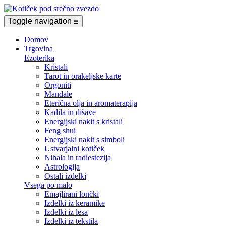
Toggle navigation
☰
Domov
Trgovina
Ezoterika
Kristali
Tarot in orakeljske karte
Orgoniti
Mandale
Eterična olja in aromaterapija
Kadila in dišave
Energijski nakit s kristali
Feng shui
Energijski nakit s simboli
Ustvarjalni kotiček
Nihala in radiestezija
Astrologija
Ostali izdelki
Vsega po malo
Emajlirani lončki
Izdelki iz keramike
Izdelki iz lesa
Izdelki iz tekstila