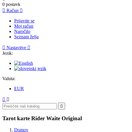
0
postavk

Račun

Prijavite se
Moj račun
Naročilo
Seznam želja

Nastavitve

Jezik:
Valuta:
EUR



Tarot karte Rider Waite Original
Domov