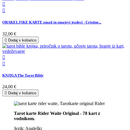


ORAKELJSKE KARTE zmaji in zmajevi jezdeci - Cristine...
32,00 €

Dodaj v košarico


KNJIGA The Tarot Bible
24,00 €

Dodaj v košarico
Tarot karte Rider Waite Original
- 78 kart z
vodnikom.
Jezik: Angleški