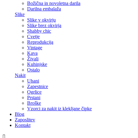
Božična in novoletna darila
Darilna embalaža
Slike
Slike v okvirju
Slike brez okvirja
Shabby chic
Cvetje
Reprodukcija
Vintage
Kava
Živali
Kuhinjske
Ostalo
Nakit
Uhani
Zapestnice
Ogrlice
Prstani
Broške
Vzorci za nakit iz klekljane čipke
Blog
Zaposlitev
Kontakt
