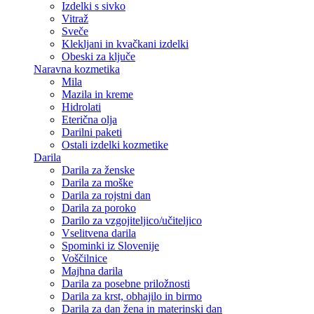
Izdelki s sivko
Vitraž
Sveče
Klekljani in kvačkani izdelki
Obeski za ključe
Naravna kozmetika
Mila
Mazila in kreme
Hidrolati
Eterična olja
Darilni paketi
Ostali izdelki kozmetike
Darila
Darila za ženske
Darila za moške
Darila za rojstni dan
Darila za poroko
Darilo za vzgojiteljico/učiteljico
Vselitvena darila
Spominki iz Slovenije
Voščilnice
Majhna darila
Darila za posebne priložnosti
Darila za krst, obhajilo in birmo
Darila za dan žena in materinski dan