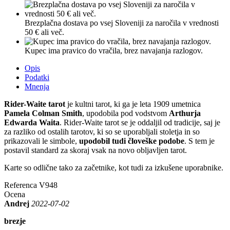
Brezplačna dostava po vsej Sloveniji za naročila v vrednosti
50 € ali več.
Kupec ima pravico do vračila, brez navajanja razlogov.
Opis
Podatki
Mnenja
Rider-Waite tarot
je kultni tarot, ki ga je leta 1909 umetnica
Pamela Colman Smith
, upodobila pod vodstvom
Arthurja
Edwarda Waita
. Rider-Waite tarot se je oddaljil od tradicije, saj je
za razliko od ostalih tarotov, ki so se uporabljali stoletja in so
prikazovali le simbole,
upodobil tudi človeške podobe
. S tem je
postavil standard za skoraj vsak na novo obljavljen tarot.
Karte so odlične tako za začetnike, kot tudi za izkušene uporabnike.
Referenca
V948
Ocena
Andrej
2022-07-02
brezje