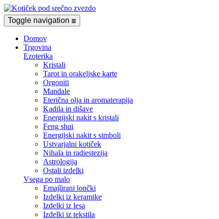
Toggle navigation
☰
Domov
Trgovina
Ezoterika
Kristali
Tarot in orakeljske karte
Orgoniti
Mandale
Eterična olja in aromaterapija
Kadila in dišave
Energijski nakit s kristali
Feng shui
Energijski nakit s simboli
Ustvarjalni kotiček
Nihala in radiestezija
Astrologija
Ostali izdelki
Vsega po malo
Emajlirani lončki
Izdelki iz keramike
Izdelki iz lesa
Izdelki iz tekstila