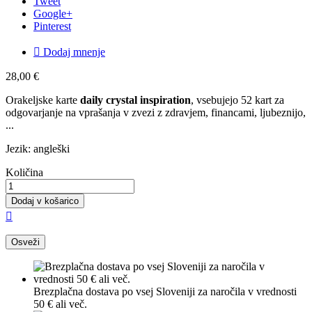
Tweet
Google+
Pinterest

Dodaj mnenje
28,00 €
Orakeljske karte
daily crystal inspiration
, vsebujejo 52 kart za
odgovarjanje na vprašanja v zvezi z zdravjem, financami, ljubeznijo,
...
Jezik: angleški
Količina
Dodaj v košarico

Brezplačna dostava po vsej Sloveniji za naročila v vrednosti
50 € ali več.