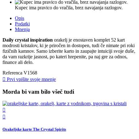
Kupec ima pravico do vračila, brez navajanja razlogov.
Opis
Podatki
Mnenja
Daily crystal inspiration
orakelj je enostaven komplet 52 kart
modrosti kristalov, ki je priročen in dostopen, tudi če nimate pri roki
fizičnih kamnov. Samo izberite karto in zaupajte intuiciji svoje duše,
da vam razkrije jasnost, po kateri hrepenite, pa naj gre za odnos,
finance ali delo.
Referenca
V1568

Prvi vpišite svoje mnenje
Morda bi vam bilo všeč tudi


Orakeljske karte The Crystal Spirits