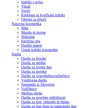
Izdelki s sivko
Vitraž
Sveče
Klekljani in kvačkani izdelki
Obeski za ključe
Naravna kozmetika
Mila
Mazila in kreme
Hidrolati
Eterična olja
Darilni paketi
Ostali izdelki kozmetike
Darila
Darila za ženske
Darila za moške
Darila za rojstni dan
Darila za poroko
Darilo za vzgojiteljico/učiteljico
Vselitvena darila
Spominki iz Slovenije
Voščilnice
Majhna darila
Darila za posebne priložnosti
Darila za krst, obhajilo in birmo
Darila za dan žena in materinski dan