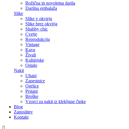
Božična in novoletna darila
Darilna embalaža
Slike
Slike v okvirju
Slike brez okvirja
Shabby chic
Cvetje
Reprodukcija
Vintage
Kava
Živali
Kuhinjske
Ostalo
Nakit
Uhani
Zapestnice
Ogrlice
Prstani
Broške
Vzorci za nakit iz klekljane čipke
Blog
Zaposlitev
Kontakt
