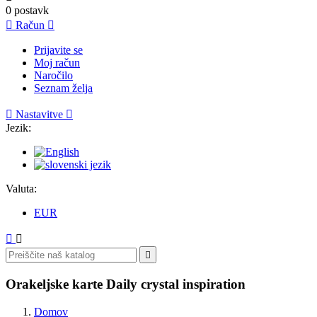
0
postavk

Račun

Prijavite se
Moj račun
Naročilo
Seznam želja

Nastavitve

Jezik:
Valuta:
EUR



Orakeljske karte Daily crystal inspiration
Domov