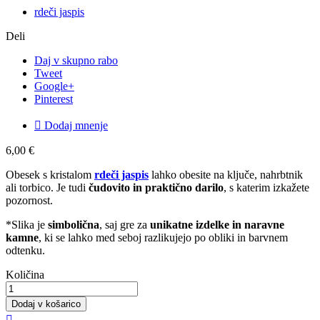
rdeči jaspis
Deli
Daj v skupno rabo
Tweet
Google+
Pinterest

Dodaj mnenje
6,00 €
Obesek s kristalom
rdeči jaspis
lahko obesite na ključe, nahrbtnik
ali torbico. Je tudi
čudovito in praktično darilo
, s katerim izkažete
pozornost.
*Slika je
simbolična
, saj gre za
unikatne izdelke in naravne
kamne
, ki se lahko med seboj razlikujejo po obliki in barvnem
odtenku.
Količina
Dodaj v košarico
