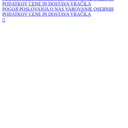
PODATKOV
CENE IN DOSTAVA
VRAČILA
POGOJI POSLOVANJA
O NAS
VAROVANJE OSEBNIH
PODATKOV
CENE IN DOSTAVA
VRAČILA
