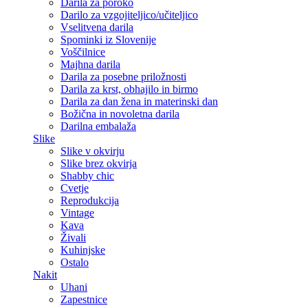
Darila za poroko
Darilo za vzgojiteljico/učiteljico
Vselitvena darila
Spominki iz Slovenije
Voščilnice
Majhna darila
Darila za posebne priložnosti
Darila za krst, obhajilo in birmo
Darila za dan žena in materinski dan
Božična in novoletna darila
Darilna embalaža
Slike
Slike v okvirju
Slike brez okvirja
Shabby chic
Cvetje
Reprodukcija
Vintage
Kava
Živali
Kuhinjske
Ostalo
Nakit
Uhani
Zapestnice