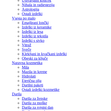
Ustvarjalni kotiček
Nihala in radiestezija
Astrologija
Ostali izdelki
Vsega po malo
Emajlirani lončki
Izdelki iz keramike
Izdelki iz lesa
Izdelki iz tekstila
Izdelki s sivko
Vitraž
Sveče
Klekljani in kvačkani izdelki
Obeski za ključe
Naravna kozmetika
Mila
Mazila in kreme
Hidrolati
Eterična olja
Darilni paketi
Ostali izdelki kozmetike
Darila
Darila za ženske
Darila za moške
Darila za rojstni dan