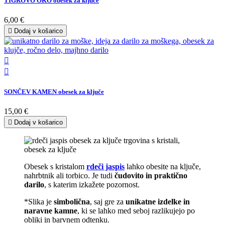
TIGROVO OKO obesek za ključe
6,00 €

Dodaj v košarico


SONČEV KAMEN obesek za ključe
15,00 €

Dodaj v košarico
Obesek s kristalom
rdeči jaspis
lahko obesite na ključe,
nahrbtnik ali torbico. Je tudi
čudovito in praktično
darilo
, s katerim izkažete pozornost.
*Slika je
simbolična
, saj gre za
unikatne izdelke in
naravne kamne
, ki se lahko med seboj razlikujejo po
obliki in barvnem odtenku.