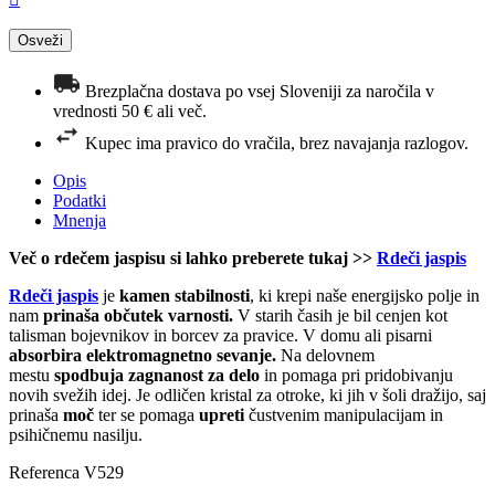
Brezplačna dostava po vsej Sloveniji za naročila v
vrednosti 50 € ali več.
Kupec ima pravico do vračila, brez navajanja razlogov.
Opis
Podatki
Mnenja
Več o rdečem jaspisu si lahko preberete tukaj >>
Rdeči jaspis
Rdeči jaspis
je
kamen stabilnosti
, ki krepi naše energijsko polje in
nam
prinaša občutek varnosti.
V starih časih je bil cenjen kot
talisman bojevnikov in borcev za pravice. V domu ali pisarni
absorbira elektromagnetno sevanje.
Na delovnem
mestu
spodbuja zagnanost za delo
in pomaga pri pridobivanju
novih svežih idej. Je odličen kristal za otroke, ki jih v šoli dražijo, saj
prinaša
moč
ter se pomaga
upreti
čustvenim manipulacijam in
psihičnemu nasilju.
Referenca
V529