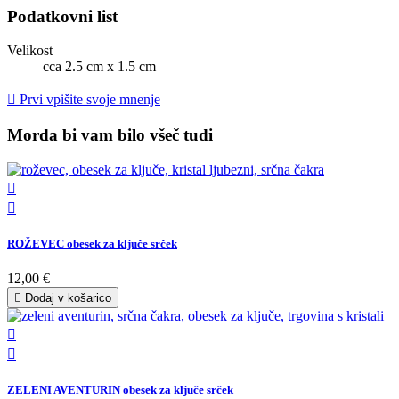
Podatkovni list
Velikost
cca 2.5 cm x 1.5 cm

Prvi vpišite svoje mnenje
Morda bi vam bilo všeč tudi


ROŽEVEC obesek za ključe srček
12,00 €

Dodaj v košarico


ZELENI AVENTURIN obesek za ključe srček