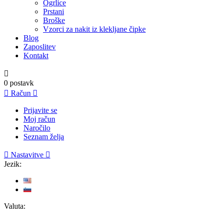
Ogrlice
Prstani
Broške
Vzorci za nakit iz klekljane čipke
Blog
Zaposlitev
Kontakt

0
postavk

Račun

Prijavite se
Moj račun
Naročilo
Seznam želja

Nastavitve

Jezik:
Valuta: