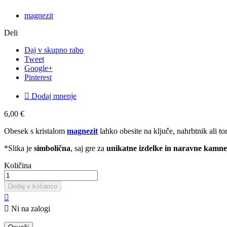
magnezit
Deli
Daj v skupno rabo
Tweet
Google+
Pinterest

Dodaj mnenje
6,00 €
Obesek s kristalom
magnezit
lahko obesite na ključe, nahrbtnik ali to
*Slika je
simbolična
, saj gre za
unikatne izdelke in naravne kamne
Količina
Dodaj v košarico


Ni na zalogi