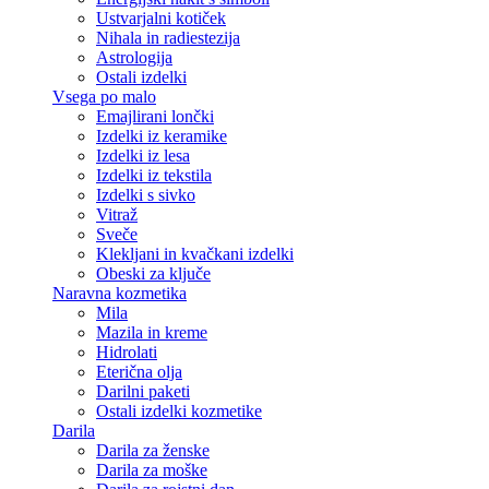
Ustvarjalni kotiček
Nihala in radiestezija
Astrologija
Ostali izdelki
Vsega po malo
Emajlirani lončki
Izdelki iz keramike
Izdelki iz lesa
Izdelki iz tekstila
Izdelki s sivko
Vitraž
Sveče
Klekljani in kvačkani izdelki
Obeski za ključe
Naravna kozmetika
Mila
Mazila in kreme
Hidrolati
Eterična olja
Darilni paketi
Ostali izdelki kozmetike
Darila
Darila za ženske
Darila za moške