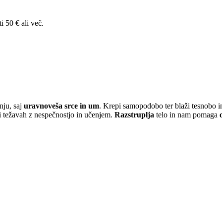
i 50 € ali več.
nju, saj
uravnoveša srce in um
. Krepi samopodobo ter blaži tesnobo in
i težavah z nespečnostjo in učenjem.
Razstruplja
telo in nam pomaga