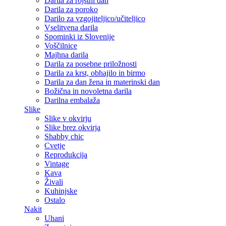
Darila za rojstni dan
Darila za poroko
Darilo za vzgojiteljico/učiteljico
Vselitvena darila
Spominki iz Slovenije
Voščilnice
Majhna darila
Darila za posebne priložnosti
Darila za krst, obhajilo in birmo
Darila za dan žena in materinski dan
Božična in novoletna darila
Darilna embalaža
Slike
Slike v okvirju
Slike brez okvirja
Shabby chic
Cvetje
Reprodukcija
Vintage
Kava
Živali
Kuhinjske
Ostalo
Nakit
Uhani