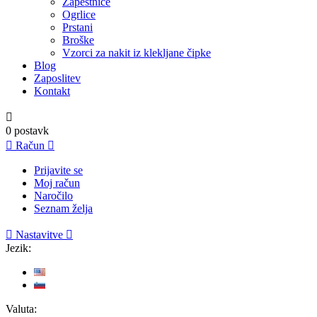
Zapestnice
Ogrlice
Prstani
Broške
Vzorci za nakit iz klekljane čipke
Blog
Zaposlitev
Kontakt

0
postavk

Račun

Prijavite se
Moj račun
Naročilo
Seznam želja

Nastavitve

Jezik:
Valuta: