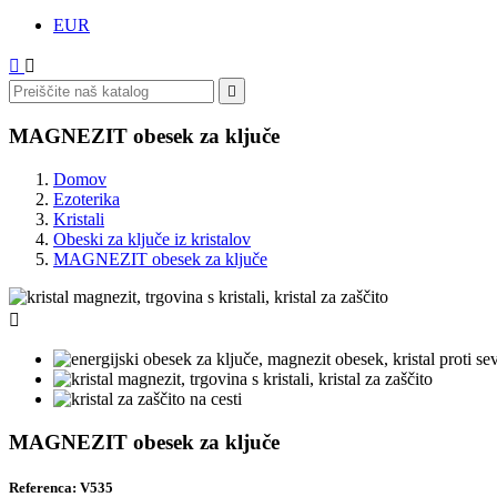
EUR



MAGNEZIT obesek za ključe
Domov
Ezoterika
Kristali
Obeski za ključe iz kristalov
MAGNEZIT obesek za ključe

MAGNEZIT obesek za ključe
Referenca: V535