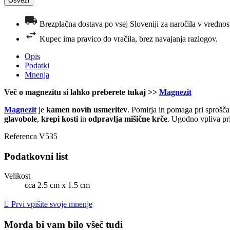
Brezplačna dostava po vsej Sloveniji za naročila v vrednost
Kupec ima pravico do vračila, brez navajanja razlogov.
Opis
Podatki
Mnenja
Več o magnezitu si lahko preberete tukaj >>
Magnezit
Magnezit
je
kamen novih usmeritev
. Pomirja in pomaga pri sprošča
glavobole
,
krepi kosti
in
odpravlja mišične krče
. Ugodno vpliva pr
Referenca
V535
Podatkovni list
Velikost
cca 2.5 cm x 1.5 cm

Prvi vpišite svoje mnenje
Morda bi vam bilo všeč tudi