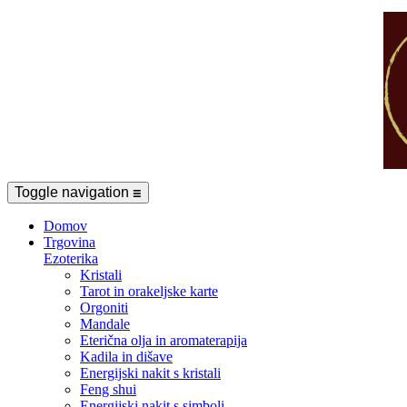
Toggle navigation
☰
Domov
Trgovina
Ezoterika
Kristali
Tarot in orakeljske karte
Orgoniti
Mandale
Eterična olja in aromaterapija
Kadila in dišave
Energijski nakit s kristali
Feng shui
Energijski nakit s simboli