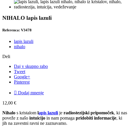
NIHALO lapis lazuli
Referenca: V3478
lapis lazuli
nihalo
Deli
Daj v skupno rabo
Tweet
Google+
Pinterest

Dodaj mnenje
12,00 €
Nihalo
s kristalom
l
apis lazuli
je
radiostezijski pripomoček
, ki nas
poveže z našo
intuicijo
in nam pomaga
pridobiti informacije
, ki
jih na zavestni ravni ne zaznavamo.