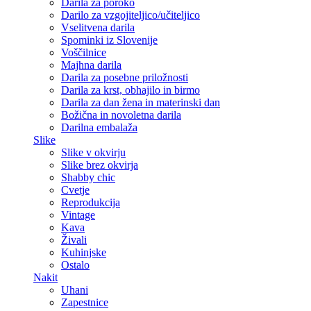
Darila za poroko
Darilo za vzgojiteljico/učiteljico
Vselitvena darila
Spominki iz Slovenije
Voščilnice
Majhna darila
Darila za posebne priložnosti
Darila za krst, obhajilo in birmo
Darila za dan žena in materinski dan
Božična in novoletna darila
Darilna embalaža
Slike
Slike v okvirju
Slike brez okvirja
Shabby chic
Cvetje
Reprodukcija
Vintage
Kava
Živali
Kuhinjske
Ostalo
Nakit
Uhani
Zapestnice