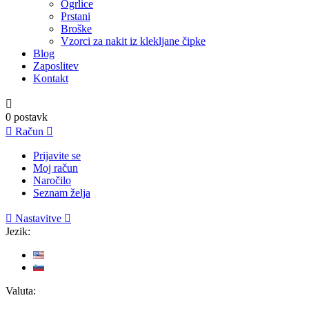
Ogrlice
Prstani
Broške
Vzorci za nakit iz klekljane čipke
Blog
Zaposlitev
Kontakt

0
postavk

Račun

Prijavite se
Moj račun
Naročilo
Seznam želja

Nastavitve

Jezik:
Valuta: