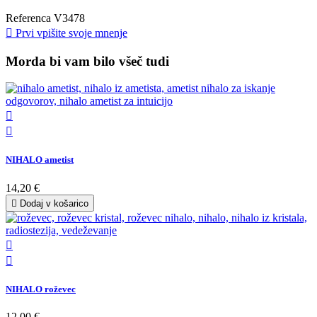
Referenca
V3478

Prvi vpišite svoje mnenje
Morda bi vam bilo všeč tudi


NIHALO ametist
14,20 €

Dodaj v košarico


NIHALO roževec
12,00 €