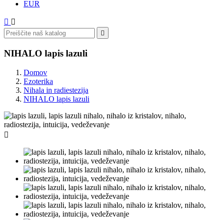
EUR



NIHALO lapis lazuli
Domov
Ezoterika
Nihala in radiestezija
NIHALO lapis lazuli
