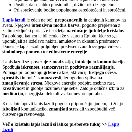
Pustite, da se lahko prosto niha, držite roko iztegnjeno.
Pri spraševanju bodite popolnoma osredotočeni in sproščeni.
Lapis lazuli
je eden najbolj
prepoznavnih
in cenjenih kamnov na
svetu. Njegova
intenzivna modra barva
, pogosto prepletena z
zlatimi vključki pirita, že tisočletja
navdušuje ljubitelje kristalov
.
Ta poldragi kamen je bil cenjen že v starem Egiptu, kjer so ga
uporabljali za izdelavo nakita, amuletov in okrasnih predmetov.
Danes je lapis lazuli priljubljen predvsem zaradi svojega videza,
simbolnega pomena
ter
edinstvene energije
.
Lapis lazuli se povezuje z
modrostjo
,
intuicijo
in
komunikacijo
.
Spodbuja
iskrenost
,
samozavest
in
pozitivno razmišljanje
.
Pomaga pri odpiranju
grlene čakre
, aktivaciji
tretjega očesa
,
sprostitvi
in boljši
samozavesti
, ter ugodno vpliva na
zmanjševanje stresa
. Njegova energija podpira osebno rast,
kreativnost
in globlje razumevanje sebe. Zato je odlična izbira za
meditacijo
, energijsko delo ali vsakodnevno uporabo.
Kristaloterapevti lapis lazuli pogosto priporočajo ljudem, ki želijo
izboljšati
komunikacijo,
zmanjšati stres
ali vzpodbuditi več
čustvenega ravnovesja.
Več o kristalu lapis lazuli si lahko preberete tukaj >>
Lapis
lazuli