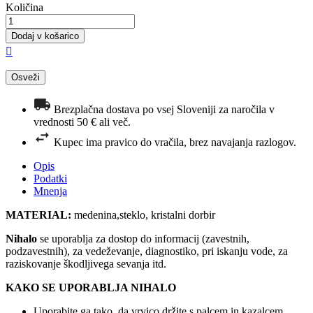
Količina
Dodaj v košarico

Brezplačna dostava po vsej Sloveniji za naročila v
vrednosti 50 € ali več.
Kupec ima pravico do vračila, brez navajanja razlogov.
Opis
Podatki
Mnenja
MATERIAL:
medenina,steklo, kristalni dorbir
Nihalo
se uporablja za dostop do informacij (zavestnih,
podzavestnih), za vedeževanje, diagnostiko, pri iskanju vode, za
raziskovanje škodljivega sevanja itd.
KAKO SE UPORABLJA NIHALO
Uporabite ga tako, da vrvico držite s palcem in kazalcem.