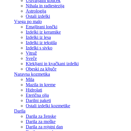
Ustvarjalni kotiček
Nihala in radiestezija
Astrologija
Ostali izdelki
Vsega po malo
Emajlirani lončki
Izdelki iz keramike
Izdelki iz lesa
Izdelki iz tekstila
Izdelki s sivko
Vitraž
Sveče
Klekljani in kvačkani izdelki
Obeski za ključe
Naravna kozmetika
Mila
Mazila in kreme
Hidrolati
Eterična olja
Darilni paketi
Ostali izdelki kozmetike
Darila
Darila za ženske
Darila za moške
Darila za rojstni dan