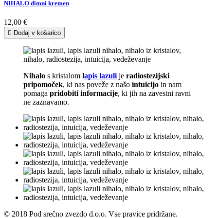
NIHALO dimni kremen
12,00 €

Dodaj v košarico
Nihalo
s kristalom
l
apis lazuli
je
radiostezijski
pripomoček
, ki nas poveže z našo
intuicijo
in nam
pomaga
pridobiti informacije
, ki jih na zavestni ravni
ne zaznavamo.
© 2018 Pod srečno zvezdo d.o.o. Vse pravice pridržane.