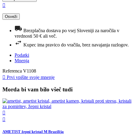

Brezplačna dostava po vsej Sloveniji za naročila v
vrednosti 50 € ali več.
Kupec ima pravico do vračila, brez navajanja razlogov.
Podatki
Mnenja
Referenca
V1108

Prvi vpišite svoje mnenje
Morda bi vam bilo všeč tudi


AMETIST žepni kristal M Brazilija