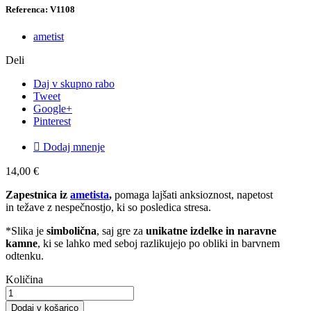
Referenca: V1108
ametist
Deli
Daj v skupno rabo
Tweet
Google+
Pinterest

Dodaj mnenje
14,00 €
Zapestnica iz
ametista
,
pomaga lajšati anksioznost, napetost
in težave z nespečnostjo, ki so posledica stresa.
*Slika je
simbolična
, saj gre za
unikatne izdelke in naravne
kamne
, ki se lahko med seboj razlikujejo po obliki in barvnem
odtenku.
Količina
Dodaj v košarico