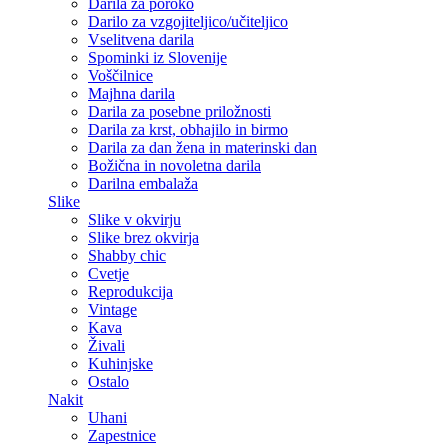
Darila za poroko
Darilo za vzgojiteljico/učiteljico
Vselitvena darila
Spominki iz Slovenije
Voščilnice
Majhna darila
Darila za posebne priložnosti
Darila za krst, obhajilo in birmo
Darila za dan žena in materinski dan
Božična in novoletna darila
Darilna embalaža
Slike
Slike v okvirju
Slike brez okvirja
Shabby chic
Cvetje
Reprodukcija
Vintage
Kava
Živali
Kuhinjske
Ostalo
Nakit
Uhani
Zapestnice