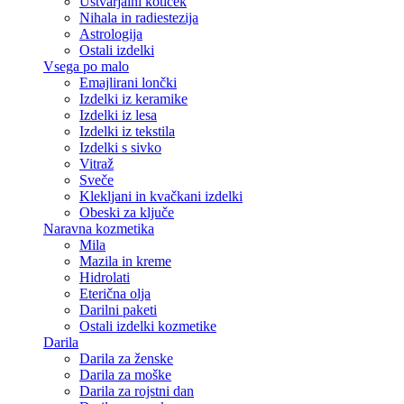
Ustvarjalni kotiček
Nihala in radiestezija
Astrologija
Ostali izdelki
Vsega po malo
Emajlirani lončki
Izdelki iz keramike
Izdelki iz lesa
Izdelki iz tekstila
Izdelki s sivko
Vitraž
Sveče
Klekljani in kvačkani izdelki
Obeski za ključe
Naravna kozmetika
Mila
Mazila in kreme
Hidrolati
Eterična olja
Darilni paketi
Ostali izdelki kozmetike
Darila
Darila za ženske
Darila za moške
Darila za rojstni dan