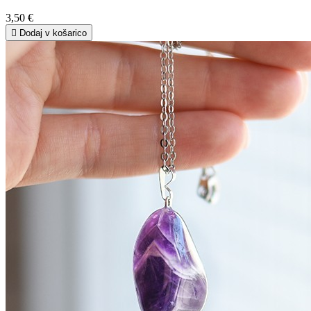
3,50 €

Dodaj v košarico