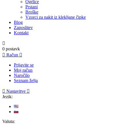
Ogrlice
Prstani
Broške
Vzorci za nakit iz klekljane čipke
Blog
Zaposlitev
Kontakt

0
postavk

Račun

Prijavite se
Moj račun
Naročilo
Seznam želja

Nastavitve

Jezik:
Valuta: