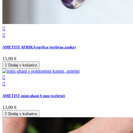


AMETIST AFRIKA ogrlica (srebrna zanka)
15,00 €

Dodaj v košarico


AMETIST mini uhani 6 mm (srebrni)
13,00 €

Dodaj v košarico