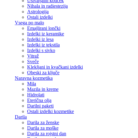
Ustvarjalni kotiček
Nihala in radiestezija
Astrologija
Ostali izdelki
Vsega po malo
Emajlirani lončki
Izdelki iz keramike
Izdelki iz lesa
Izdelki iz tekstila
Izdelki s sivko
Vitraž
Sveče
Klekljani in kvačkani izdelki
Obeski za ključe
Naravna kozmetika
Mila
Mazila in kreme
Hidrolati
Eterična olja
Darilni paketi
Ostali izdelki kozmetike
Darila
Darila za ženske
Darila za moške
Darila za rojstni dan