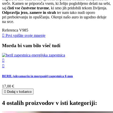
sreče. Kamen se priporoča vsem, ki želijo poglobljeno delati na sebi,
saj
čisti vse čustvene travme
, ki smo jih pridobili tekom življenja.
Odpravlja jezo, zamere in strah
ter nam tako nudi oporo
pri prebolevanju in opuščanju. Okrepi našo auro in ugodno deluje
na srce.
Referenca
V985

Prvi vpišite svoje mnenje
Morda bi vam bilo všeč tudi


BERIL (akvamarin in morganit) zapestnica 6 mm
17,00 €

Dodaj v košarico
4 ostalih proizvodov v isti kategoriji: