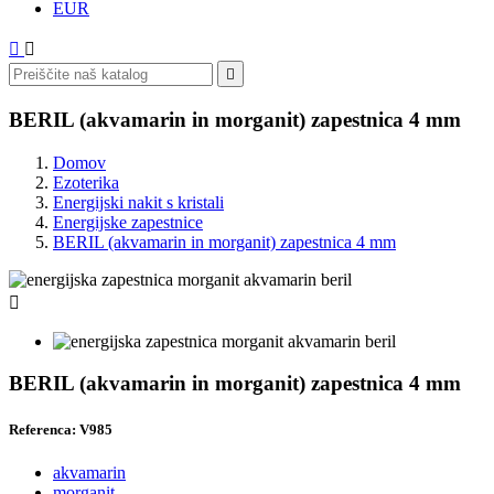
EUR



BERIL (akvamarin in morganit) zapestnica 4 mm
Domov
Ezoterika
Energijski nakit s kristali
Energijske zapestnice
BERIL (akvamarin in morganit) zapestnica 4 mm

BERIL (akvamarin in morganit) zapestnica 4 mm
Referenca: V985
akvamarin
morganit