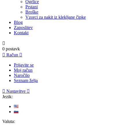
Ogrlice
Prstani
Broške
Vzorci za nakit iz klekljane čipke
Blog
Zaposlitev
Kontakt

0
postavk

Račun

Prijavite se
Moj račun
Naročilo
Seznam želja

Nastavitve

Jezik:
Valuta: