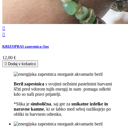


KRIZOPRAS zapestnica čips
12,00 €

Dodaj v košarico
Beril zapestnica
s svojimi nežnimi pastelnimi barvami
ščiti pred vdorom tujih energij in nam pomaga odkriti
kdo so naši pravi prijatelji.
*Slika je
simbolična
, saj gre za
unikatne izdelke in
naravne kamne
, ki se lahko med seboj razlikujejo po
obliki in barvnem odtenku.