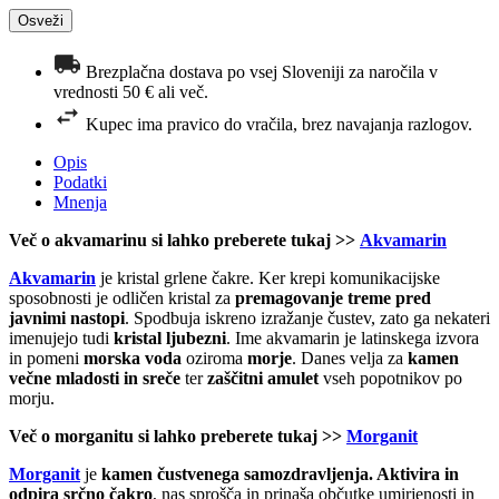
Brezplačna dostava po vsej Sloveniji za naročila v
vrednosti 50 € ali več.
Kupec ima pravico do vračila, brez navajanja razlogov.
Opis
Podatki
Mnenja
Več o akvamarinu si lahko preberete tukaj >>
Akvamarin
Akvamarin
je kristal grlene čakre. Ker krepi komunikacijske
sposobnosti je odličen kristal za
premagovanje
treme pred
javnimi nastopi
. Spodbuja iskreno izražanje čustev, zato ga nekateri
imenujejo tudi
kristal ljubezni
. Ime akvamarin je latinskega izvora
in pomeni
morska voda
oziroma
morje
. Danes velja za
kamen
večne mladosti in sreče
ter
zaščitni amulet
vseh popotnikov po
morju.
Več o morganitu si lahko preberete tukaj >>
Morganit
Morganit
je
kamen čustvenega samozdravljenja. Aktivira in
odpira srčno čakro
, nas sprošča in prinaša občutke umirjenosti in