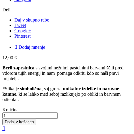
Deli
Daj v skupno rabo
Tweet
Google+
Pinterest

Dodaj mnenje
12,00 €
Beril zapestnica
s svojimi nežnimi pastelnimi barvami ščiti pred
vdorom tujih energij in nam pomaga odkriti kdo so naši pravi
prijatelji.
*Slika je
simbolična
, saj gre za
unikatne izdelke in naravne
kamne
, ki se lahko med seboj razlikujejo po obliki in barvnem
odtenku.
Količina
Dodaj v košarico
