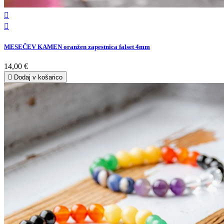


MESEČEV KAMEN oranžen zapestnica falset 4mm
14,00 €

Dodaj v košarico