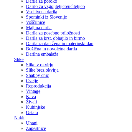
Darila za poroko
Darilo za vzgojiteljico/učiteljico
Vselitvena darila
Spominki iz Slovenije
Voščilnice
Majhna darila
Darila za posebne priložnosti
Darila za krst, obhajilo in birmo
Darila za dan žena in materinski dan
Božična in novoletna darila
Darilna embalaža
Slike
Slike v okvirju
Slike brez okvirja
Shabby chic
Cvetje
Reprodukcija
Vintage
Kava
Živali
Kuhinjske
Ostalo
Nakit
Uhani
Zapestnice