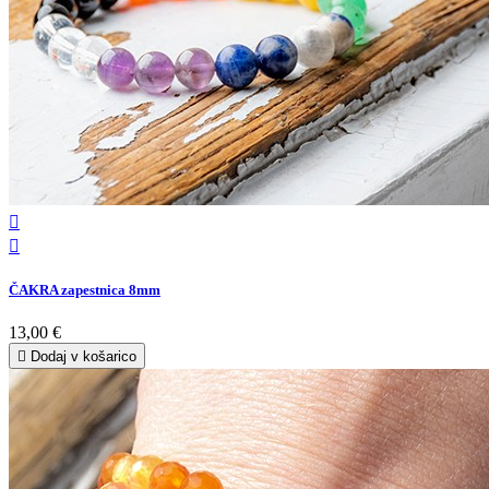


ČAKRA zapestnica 8mm
13,00 €

Dodaj v košarico