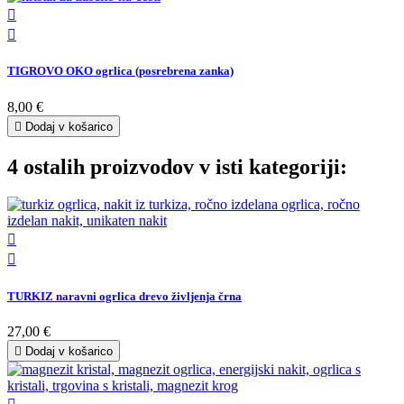


TIGROVO OKO ogrlica (posrebrena zanka)
8,00 €

Dodaj v košarico
4 ostalih proizvodov v isti kategoriji:


TURKIZ naravni ogrlica drevo življenja črna
27,00 €

Dodaj v košarico