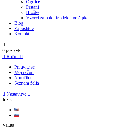
Ogrlice
Prstani
Broške
Vzorci za nakit iz klekljane čipke
Blog
Zaposlitev
Kontakt

0
postavk

Račun

Prijavite se
Moj račun
Naročilo
Seznam želja

Nastavitve

Jezik:
Valuta: