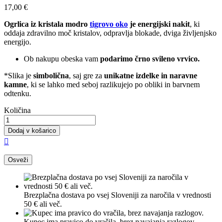
17,00 €
Ogrlica iz kristala modro
tigrovo oko
je energijski nakit
, ki
oddaja zdravilno moč kristalov, odpravlja blokade, dviga življenjsko
energijo.
Ob nakupu obeska vam
podarimo črno svileno vrvico.
*Slika je
simbolična
, saj gre za
unikatne izdelke in naravne
kamne
, ki se lahko med seboj razlikujejo po obliki in barvnem
odtenku.
Količina
Dodaj v košarico

Brezplačna dostava po vsej Sloveniji za naročila v vrednosti
50 € ali več.
Kupec ima pravico do vračila, brez navajanja razlogov.