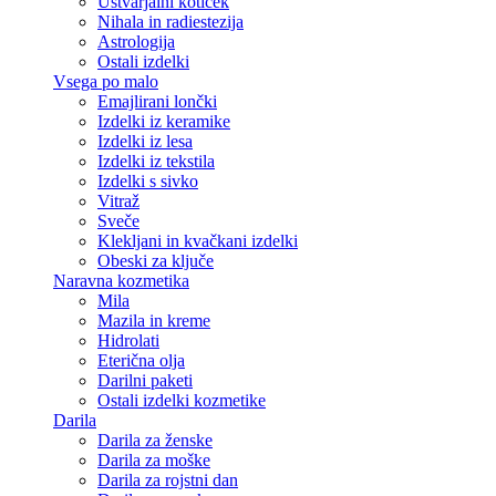
Ustvarjalni kotiček
Nihala in radiestezija
Astrologija
Ostali izdelki
Vsega po malo
Emajlirani lončki
Izdelki iz keramike
Izdelki iz lesa
Izdelki iz tekstila
Izdelki s sivko
Vitraž
Sveče
Klekljani in kvačkani izdelki
Obeski za ključe
Naravna kozmetika
Mila
Mazila in kreme
Hidrolati
Eterična olja
Darilni paketi
Ostali izdelki kozmetike
Darila
Darila za ženske
Darila za moške
Darila za rojstni dan