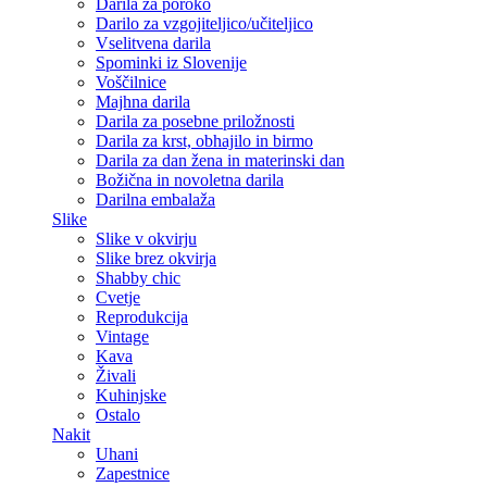
Darila za poroko
Darilo za vzgojiteljico/učiteljico
Vselitvena darila
Spominki iz Slovenije
Voščilnice
Majhna darila
Darila za posebne priložnosti
Darila za krst, obhajilo in birmo
Darila za dan žena in materinski dan
Božična in novoletna darila
Darilna embalaža
Slike
Slike v okvirju
Slike brez okvirja
Shabby chic
Cvetje
Reprodukcija
Vintage
Kava
Živali
Kuhinjske
Ostalo
Nakit
Uhani
Zapestnice