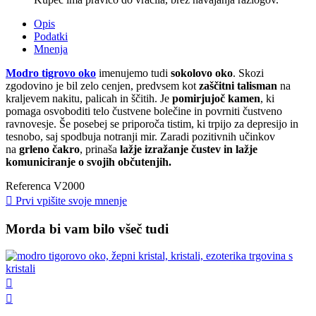
Opis
Podatki
Mnenja
Modro tigrovo oko
imenujemo tudi
sokolovo oko
. Skozi
zgodovino je bil zelo cenjen, predvsem kot
zaščitni talisman
na
kraljevem nakitu, palicah in ščitih. Je
pomirjujoč kamen
, ki
pomaga osvoboditi telo čustvene bolečine in povrniti čustveno
ravnovesje. Še posebej se priporoča tistim, ki trpijo za depresijo in
tesnobo, saj spodbuja notranji mir. Zaradi pozitivnih učinkov
na
grleno čakro
, prinaša
lažje izražanje čustev in lažje
komuniciranje o svojih občutenjih.
Referenca
V2000

Prvi vpišite svoje mnenje
Morda bi vam bilo všeč tudi

