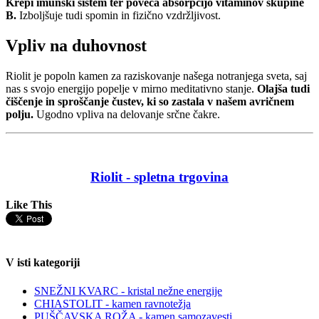
Krepi imunski sistem ter poveča absorpcijo vitaminov skupine
B.
Izboljšuje tudi spomin in fizično vzdržljivost.
Vpliv na duhovnost
Riolit je popoln kamen za raziskovanje našega notranjega sveta, saj
nas s svojo energijo popelje v mirno meditativno stanje.
Olajša tudi
čiščenje in sproščanje čustev, ki so zastala v našem avričnem
polju.
Ugodno vpliva na delovanje srčne čakre.
Riolit - spletna trgovina
Like This
V isti kategoriji
SNEŽNI KVARC - kristal nežne energije
CHIASTOLIT - kamen ravnotežja
PUŠČAVSKA ROŽA - kamen samozavesti