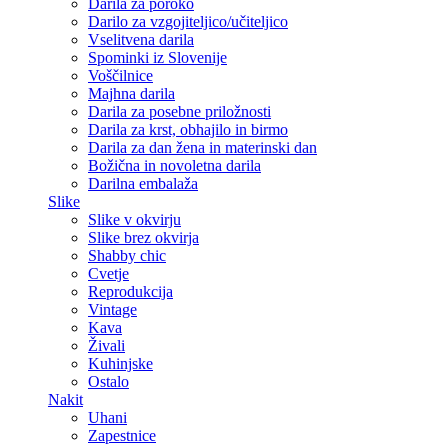
Darila za poroko
Darilo za vzgojiteljico/učiteljico
Vselitvena darila
Spominki iz Slovenije
Voščilnice
Majhna darila
Darila za posebne priložnosti
Darila za krst, obhajilo in birmo
Darila za dan žena in materinski dan
Božična in novoletna darila
Darilna embalaža
Slike
Slike v okvirju
Slike brez okvirja
Shabby chic
Cvetje
Reprodukcija
Vintage
Kava
Živali
Kuhinjske
Ostalo
Nakit
Uhani
Zapestnice