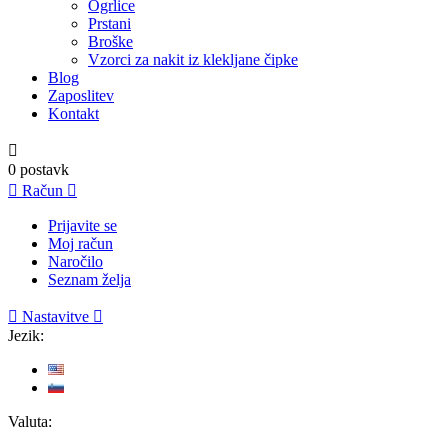
Ogrlice
Prstani
Broške
Vzorci za nakit iz klekljane čipke
Blog
Zaposlitev
Kontakt

0
postavk

Račun

Prijavite se
Moj račun
Naročilo
Seznam želja

Nastavitve

Jezik:
Valuta: