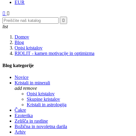
EUR



list
Domov
Blog
Opisi kristalov
RIOLIT - kamen motivacije in optimizma
Blog kategorije
Novice
Kristali in minerali
add
remove
Opisi kristalov
Skupine kristalov
Kristali in astrologija
Čakre
Ezoterika
Zelišča in rastline
Božična in novoletna darila
Arhiv