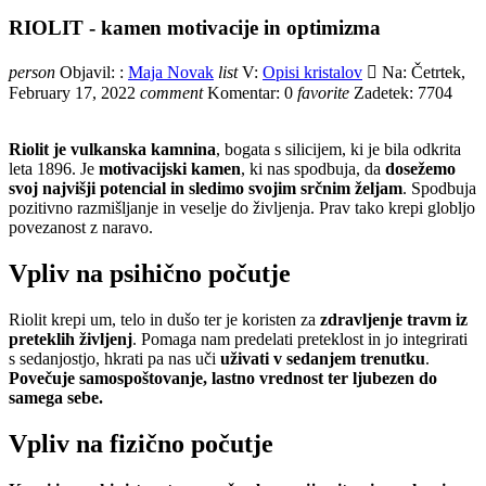
RIOLIT - kamen motivacije in optimizma
person
Objavil: :
Maja Novak
list
V:
Opisi kristalov

Na:
Četrtek,
February
17,
2022
comment
Komentar:
0
favorite
Zadetek:
7704
Riolit je vulkanska kamnina
, bogata s silicijem, ki je bila odkrita
leta 1896. Je
motivacijski kamen
, ki nas spodbuja, da
dosežemo
svoj najvišji potencial in sledimo svojim srčnim željam
. Spodbuja
pozitivno razmišljanje in veselje do življenja. Prav tako krepi globljo
povezanost z naravo.
Vpliv na psihično počutje
Riolit krepi um, telo in dušo ter je koristen za
zdravljenje travm iz
preteklih življenj
. Pomaga nam predelati preteklost in jo integrirati
s sedanjostjo, hkrati pa nas uči
uživati v sedanjem trenutku
.
Povečuje samospoštovanje, lastno vrednost ter ljubezen do
samega sebe.
Vpliv na fizično počutje