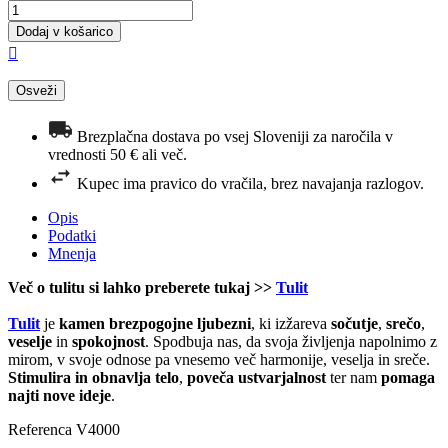
Dodaj v košarico

Brezplačna dostava po vsej Sloveniji za naročila v
vrednosti 50 € ali več.
Kupec ima pravico do vračila, brez navajanja razlogov.
Opis
Podatki
Mnenja
Več o tulitu si lahko preberete tukaj >>
Tulit
Tulit
je
kamen brezpogojne ljubezni
, ki izžareva
sočutje
,
srečo
,
veselje
in
spokojnost
. Spodbuja nas, da svoja življenja napolnimo z
mirom, v svoje odnose pa vnesemo več harmonije, veselja in sreče.
Stimulira in obnavlja telo
,
poveča ustvarjalnost
ter nam
pomaga
najti nove ideje
.
Referenca
V4000