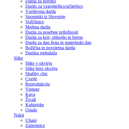
Darila za poroko
Darilo za vzgojiteljico/učiteljico
Vselitvena darila
Spominki iz Slovenije
Voščilnice
Majhna darila
Darila za posebne priložnosti
Darila za krst, obhajilo in birmo
Darila za dan žena in materinski dan
Božična in novoletna darila
Darilna embalaža
Slike
Slike v okvirju
Slike brez okvirja
Shabby chic
Cvetje
Reprodukcija
Vintage
Kava
Živali
Kuhinjske
Ostalo
Nakit
Uhani
Zapestnice