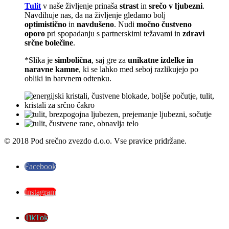
Tulit
v naše življenje prinaša
strast
in
srečo v ljubezni
.
Navdihuje nas, da na življenje gledamo bolj
optimistično
in
navdušeno
. Nudi
močno čustveno
oporo
pri spopadanju s partnerskimi težavami in
zdravi
srčne bolečine
.
*Slika je
simbolična
, saj gre za
unikatne izdelke in
naravne kamne
, ki se lahko med seboj razlikujejo po
obliki in barvnem odtenku.
© 2018 Pod srečno zvezdo d.o.o. Vse pravice pridržane.
Facebook
Instagram
TikTok