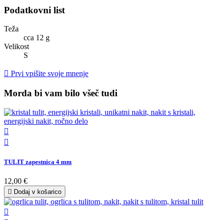
Podatkovni list
Teža
cca 12 g
Velikost
S

Prvi vpišite svoje mnenje
Morda bi vam bilo všeč tudi


TULIT zapestnica 4 mm
12,00 €

Dodaj v košarico
