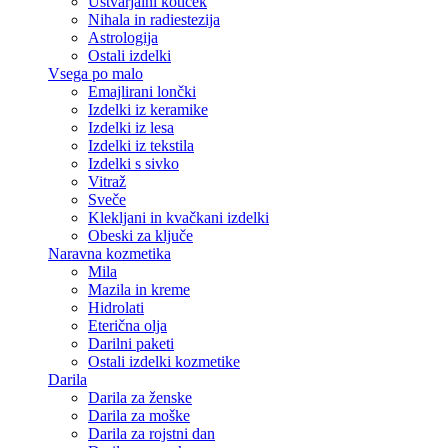
Ustvarjalni kotiček
Nihala in radiestezija
Astrologija
Ostali izdelki
Vsega po malo
Emajlirani lončki
Izdelki iz keramike
Izdelki iz lesa
Izdelki iz tekstila
Izdelki s sivko
Vitraž
Sveče
Klekljani in kvačkani izdelki
Obeski za ključe
Naravna kozmetika
Mila
Mazila in kreme
Hidrolati
Eterična olja
Darilni paketi
Ostali izdelki kozmetike
Darila
Darila za ženske
Darila za moške
Darila za rojstni dan