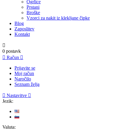
Ogrlice
Prstani
Broške
Vzorci za nakit iz klekljane čipke
Blog
Zaposlitev
Kontakt

0
postavk

Račun

Prijavite se
Moj račun
Naročilo
Seznam želja

Nastavitve

Jezik:
Valuta: