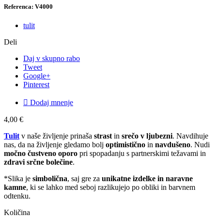
Referenca: V4000
tulit
Deli
Daj v skupno rabo
Tweet
Google+
Pinterest

Dodaj mnenje
4,00 €
Tulit
v naše življenje prinaša
strast
in
srečo v ljubezni
. Navdihuje
nas, da na življenje gledamo bolj
optimistično
in
navdušeno
. Nudi
močno čustveno oporo
pri spopadanju s partnerskimi težavami in
zdravi srčne bolečine
.
*Slika je
simbolična
, saj gre za
unikatne izdelke in naravne
kamne
, ki se lahko med seboj razlikujejo po obliki in barvnem
odtenku.
Količina