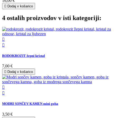
16,00 €

Dodaj v košarico
4 ostalih proizvodov v isti kategoriji:


RODOKROZIT žepni kristal
7,00 €

Dodaj v košarico


MODRI SONČEV KAMEN mini goba
3,50 €