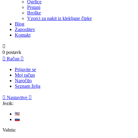
Ogrlice
Prstani
Broške
Vzorci za nakit iz klekljane čipke
Blog
Zaposlitev
Kontakt

0
postavk

Račun

Prijavite se
Moj račun
Naročilo
Seznam želja

Nastavitve

Jezik:
Valuta: