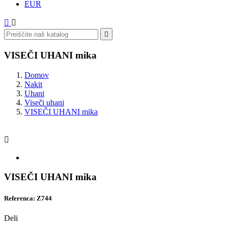
EUR



VISEČI UHANI mika
Domov
Nakit
Uhani
Viseči uhani
VISEČI UHANI mika

VISEČI UHANI mika
Referenca: Z744
Deli