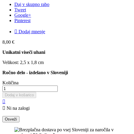
Daj v skupno rabo
Tweet
Google+
Pinterest

Dodaj mnenje
8,00 €
Unikatni viseči uhani
Velikost: 2,5 x 1,8 cm
Ročno delo - izdelano v Sloveniji
Količina
Dodaj v košarico


Ni na zalogi