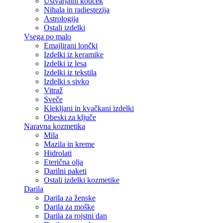
Ustvarjalni kotiček
Nihala in radiestezija
Astrologija
Ostali izdelki
Vsega po malo
Emajlirani lončki
Izdelki iz keramike
Izdelki iz lesa
Izdelki iz tekstila
Izdelki s sivko
Vitraž
Sveče
Klekljani in kvačkani izdelki
Obeski za ključe
Naravna kozmetika
Mila
Mazila in kreme
Hidrolati
Eterična olja
Darilni paketi
Ostali izdelki kozmetike
Darila
Darila za ženske
Darila za moške
Darila za rojstni dan