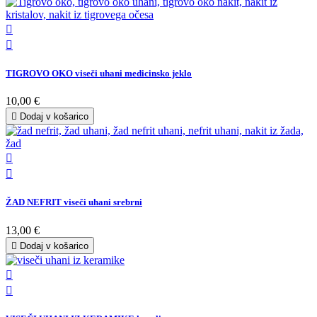


TIGROVO OKO viseči uhani medicinsko jeklo
10,00 €

Dodaj v košarico


ŽAD NEFRIT viseči uhani srebrni
13,00 €

Dodaj v košarico

