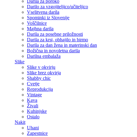
Darila za poroko
Darilo za vzgojiteljico/učiteljico
Vselitvena darila
Spominki iz Slovenije
Voščilnice
Majhna darila
Darila za posebne priložnosti
Darila za krst, obhajilo in birmo
Darila za dan žena in materinski dan
Božična in novoletna darila
Darilna embalaža
Slike
Slike v okvirju
Slike brez okvirja
Shabby chic
Cvetje
Reprodukcija
Vintage
Kava
Živali
Kuhinjske
Ostalo
Nakit
Uhani
Zapestnice