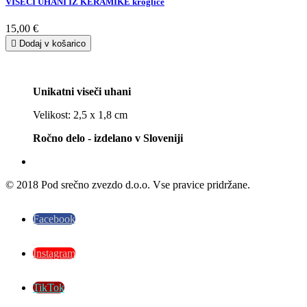
VISEČI UHANI IZ KERAMIKE kroglice
15,00 €

Dodaj v košarico
Unikatni viseči uhani
Velikost: 2,5 x 1,8 cm
Ročno delo - izdelano v Sloveniji
© 2018 Pod srečno zvezdo d.o.o. Vse pravice pridržane.
Facebook
Instagram
TikTok