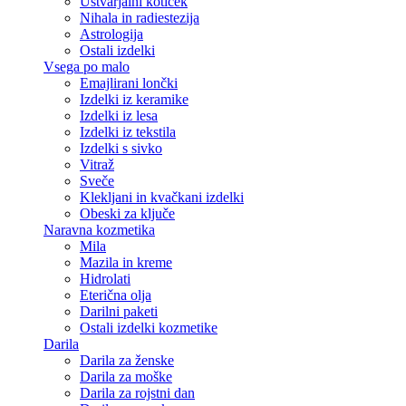
Ustvarjalni kotiček
Nihala in radiestezija
Astrologija
Ostali izdelki
Vsega po malo
Emajlirani lončki
Izdelki iz keramike
Izdelki iz lesa
Izdelki iz tekstila
Izdelki s sivko
Vitraž
Sveče
Klekljani in kvačkani izdelki
Obeski za ključe
Naravna kozmetika
Mila
Mazila in kreme
Hidrolati
Eterična olja
Darilni paketi
Ostali izdelki kozmetike
Darila
Darila za ženske
Darila za moške
Darila za rojstni dan