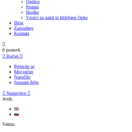
Ogrlice
Prstani
Broške
Vzorci za nakit iz klekljane čipke
Blog
Zaposlitev
Kontakt

0
postavk

Račun

Prijavite se
Moj račun
Naročilo
Seznam želja

Nastavitve

Jezik:
Valuta: