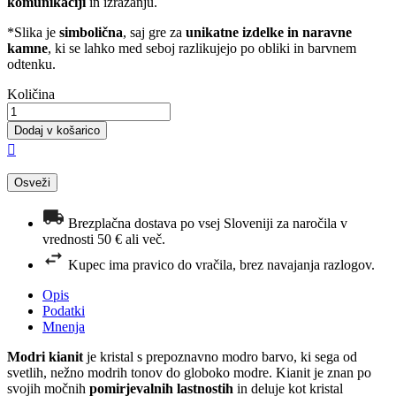
komunikaciji
in izražanju.
*Slika je
simbolična
, saj gre za
unikatne izdelke in naravne
kamne
, ki se lahko med seboj razlikujejo po obliki in barvnem
odtenku.
Količina
Dodaj v košarico

Brezplačna dostava po vsej Sloveniji za naročila v
vrednosti 50 € ali več.
Kupec ima pravico do vračila, brez navajanja razlogov.
Opis
Podatki
Mnenja
Modri kianit
je kristal s prepoznavno modro barvo, ki sega od
svetlih, nežno modrih tonov do globoko modre. Kianit je znan po
svojih močnih
pomirjevalnih lastnostih
in deluje kot kristal