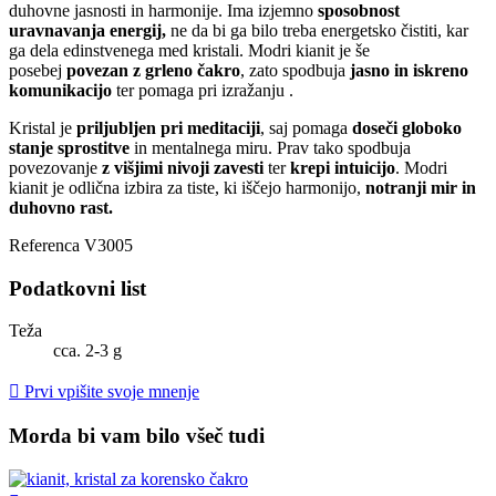
duhovne jasnosti in harmonije. Ima izjemno
sposobnost
uravnavanja energij,
ne da bi ga bilo treba energetsko čistiti, kar
ga dela edinstvenega med kristali. Modri kianit je še
posebej
povezan z grleno čakro
, zato spodbuja
jasno in iskreno
komunikacijo
ter pomaga pri izražanju .
Kristal je
priljubljen pri meditaciji
, saj pomaga
doseči globoko
stanje sprostitve
in mentalnega miru. Prav tako spodbuja
povezovanje
z višjimi nivoji zavesti
ter
krepi intuicijo
. Modri
kianit je odlična izbira za tiste, ki iščejo harmonijo,
notranji mir in
duhovno rast.
Referenca
V3005
Podatkovni list
Teža
cca. 2-3 g

Prvi vpišite svoje mnenje
Morda bi vam bilo všeč tudi