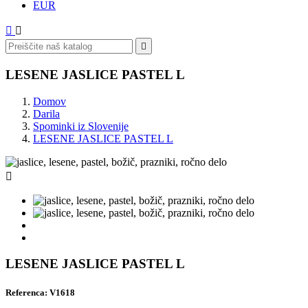
EUR



LESENE JASLICE PASTEL L
Domov
Darila
Spominki iz Slovenije
LESENE JASLICE PASTEL L

LESENE JASLICE PASTEL L
Referenca: V1618