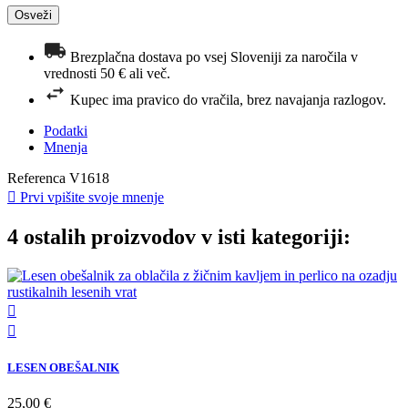
Brezplačna dostava po vsej Sloveniji za naročila v
vrednosti 50 € ali več.
Kupec ima pravico do vračila, brez navajanja razlogov.
Podatki
Mnenja
Referenca
V1618

Prvi vpišite svoje mnenje
4 ostalih proizvodov v isti kategoriji:


LESEN OBEŠALNIK
25,00 €