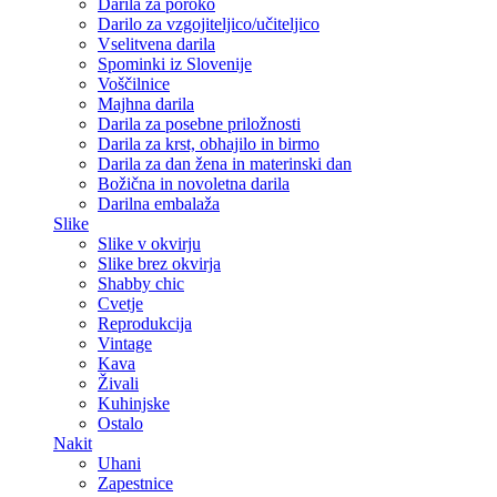
Darila za poroko
Darilo za vzgojiteljico/učiteljico
Vselitvena darila
Spominki iz Slovenije
Voščilnice
Majhna darila
Darila za posebne priložnosti
Darila za krst, obhajilo in birmo
Darila za dan žena in materinski dan
Božična in novoletna darila
Darilna embalaža
Slike
Slike v okvirju
Slike brez okvirja
Shabby chic
Cvetje
Reprodukcija
Vintage
Kava
Živali
Kuhinjske
Ostalo
Nakit
Uhani
Zapestnice