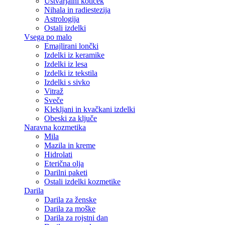
Ustvarjalni kotiček
Nihala in radiestezija
Astrologija
Ostali izdelki
Vsega po malo
Emajlirani lončki
Izdelki iz keramike
Izdelki iz lesa
Izdelki iz tekstila
Izdelki s sivko
Vitraž
Sveče
Klekljani in kvačkani izdelki
Obeski za ključe
Naravna kozmetika
Mila
Mazila in kreme
Hidrolati
Eterična olja
Darilni paketi
Ostali izdelki kozmetike
Darila
Darila za ženske
Darila za moške
Darila za rojstni dan