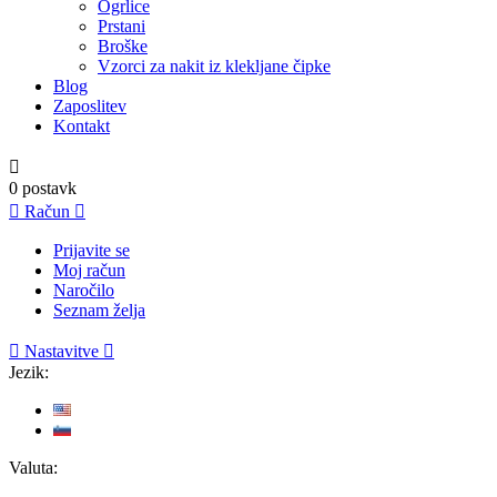
Ogrlice
Prstani
Broške
Vzorci za nakit iz klekljane čipke
Blog
Zaposlitev
Kontakt

0
postavk

Račun

Prijavite se
Moj račun
Naročilo
Seznam želja

Nastavitve

Jezik:
Valuta: