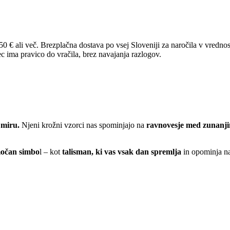
Brezplačna dostava po vsej Sloveniji za naročila v vrednost
 ima pravico do vračila, brez navajanja razlogov.
 miru.
Njeni krožni vzorci nas spominjajo na
ravnovesje med zunanji
očan simbo
l – kot
talisman, ki vas vsak dan spremlja
in opominja n