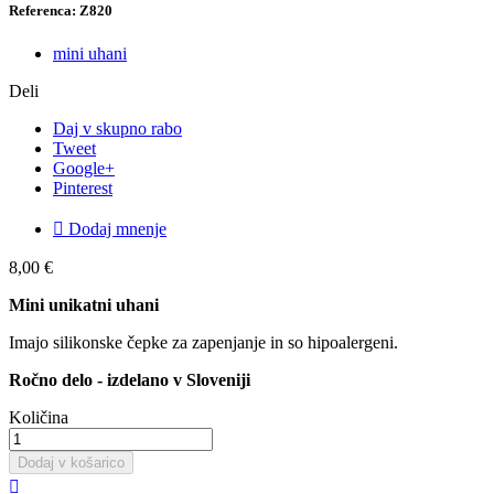
Referenca: Z820
mini uhani
Deli
Daj v skupno rabo
Tweet
Google+
Pinterest

Dodaj mnenje
8,00 €
Mini unikatni uhani
Imajo silikonske čepke za zapenjanje in so hipoalergeni.
Ročno delo - izdelano v Sloveniji
Količina
Dodaj v košarico
