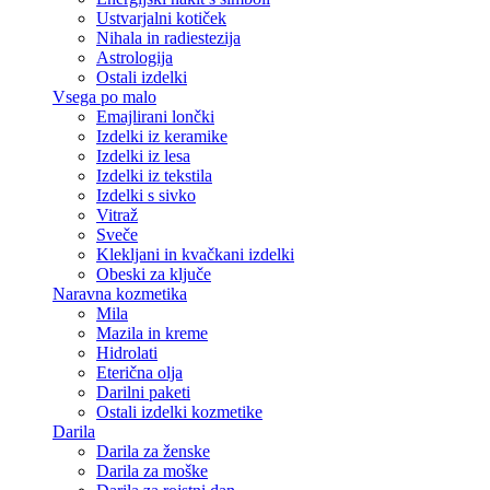
Ustvarjalni kotiček
Nihala in radiestezija
Astrologija
Ostali izdelki
Vsega po malo
Emajlirani lončki
Izdelki iz keramike
Izdelki iz lesa
Izdelki iz tekstila
Izdelki s sivko
Vitraž
Sveče
Klekljani in kvačkani izdelki
Obeski za ključe
Naravna kozmetika
Mila
Mazila in kreme
Hidrolati
Eterična olja
Darilni paketi
Ostali izdelki kozmetike
Darila
Darila za ženske
Darila za moške