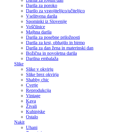
Darila za rojstni dan
Darila za poroko
Darilo za vzgojiteljico/učiteljico
Vselitvena darila
Spominki iz Slovenije
Voščilnice
Majhna darila
Darila za posebne priložnosti
Darila za krst, obhajilo in birmo
Darila za dan žena in materinski dan
Božična in novoletna darila
Darilna embalaža
Slike
Slike v okvirju
Slike brez okvirja
Shabby chic
Cvetje
Reprodukcija
Vintage
Kava
Živali
Kuhinjske
Ostalo
Nakit
Uhani