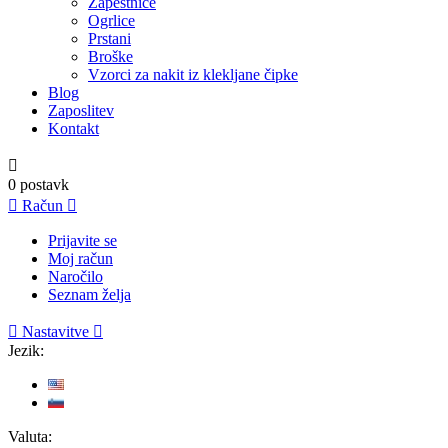
Zapestnice
Ogrlice
Prstani
Broške
Vzorci za nakit iz klekljane čipke
Blog
Zaposlitev
Kontakt

0
postavk

Račun

Prijavite se
Moj račun
Naročilo
Seznam želja

Nastavitve

Jezik:
Valuta: