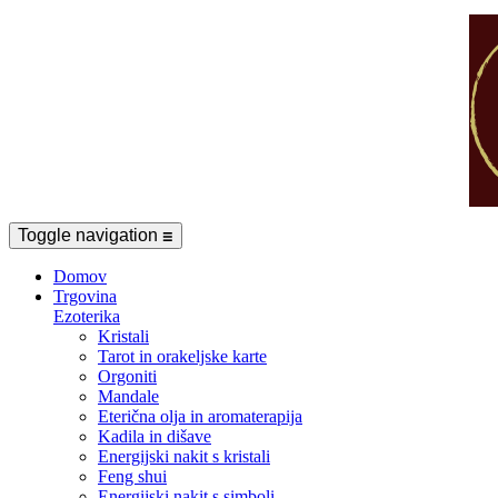
Toggle navigation
☰
Domov
Trgovina
Ezoterika
Kristali
Tarot in orakeljske karte
Orgoniti
Mandale
Eterična olja in aromaterapija
Kadila in dišave
Energijski nakit s kristali
Feng shui
Energijski nakit s simboli