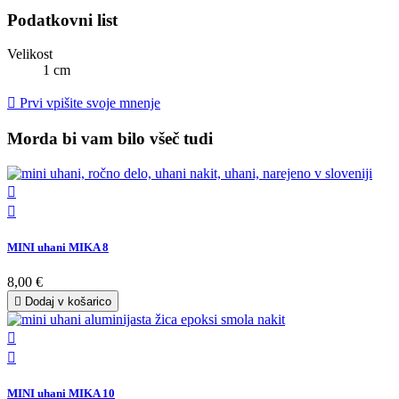
Podatkovni list
Velikost
1 cm

Prvi vpišite svoje mnenje
Morda bi vam bilo všeč tudi


MINI uhani MIKA 8
8,00 €

Dodaj v košarico


MINI uhani MIKA 10