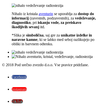
Nihalo iz kristala
aventurin
se uporablja za
dostop do
informacij
(zavestnih, podzavestnih), za
vedeževanje,
diagnostiko
, pri
iskanju vode, za preiskavo
škodljivih sevanj
itd.
*Slika je
simbolična
, saj gre za
unikatne izdelke in
naravne kamne
, ki se lahko med seboj razlikujejo po
obliki in barvnem odtenku.
© 2018 Pod srečno zvezdo d.o.o. Vse pravice pridržane.
Facebook
Instagram
TikTok