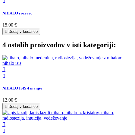

NIHALO roževec
15,00 €

Dodaj v košarico
4 ostalih proizvodov v isti kategoriji:


NIHALO ISIS 4 manjše
12,00 €

Dodaj v košarico

