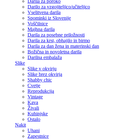
Darila za poroko
Darilo za vzgojiteljico/učiteljico
Vselitvena darila
Spominki iz Slovenije
Voščilnice
Majhna darila
Darila za posebne priložnosti
Darila za krst, obhajilo in birmo
Darila za dan žena in materinski dan
Božična in novoletna darila
Darilna embalaža
Slike
Slike v okvirju
Slike brez okvirja
Shabby chic
Cvetje
Reprodukcija
Vintage
Kava
Živali
Kuhinjske
Ostalo
Nakit
Uhani
Zapestnice