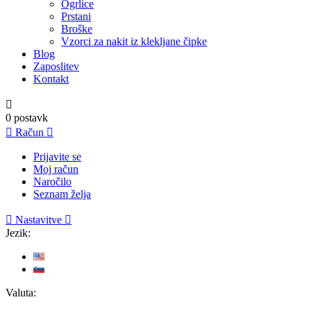
Ogrlice
Prstani
Broške
Vzorci za nakit iz klekljane čipke
Blog
Zaposlitev
Kontakt

0
postavk

Račun

Prijavite se
Moj račun
Naročilo
Seznam želja

Nastavitve

Jezik:
Valuta: