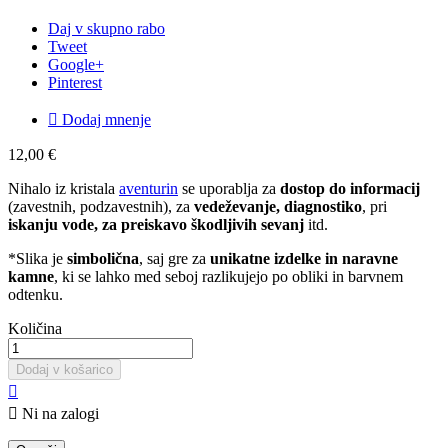
Daj v skupno rabo
Tweet
Google+
Pinterest

Dodaj mnenje
12,00 €
Nihalo iz kristala
aventurin
se uporablja za
dostop do informacij
(zavestnih, podzavestnih), za
vedeževanje, diagnostiko
, pri
iskanju vode, za preiskavo škodljivih sevanj
itd.
*Slika je
simbolična
, saj gre za
unikatne izdelke in naravne
kamne
, ki se lahko med seboj razlikujejo po obliki in barvnem
odtenku.
Količina
Dodaj v košarico


Ni na zalogi