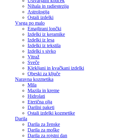
Ustvarjalni kotiček
Nihala in radiestezija
Astrologija
Ostali izdelki
Vsega po malo
Emajlirani lončki
Izdelki iz keramike
Izdelki iz lesa
Izdelki iz tekstila
Izdelki s sivko
Vitraž
Sveče
Klekljani in kvačkani izdelki
Obeski za ključe
Naravna kozmetika
Mila
Mazila in kreme
Hidrolati
Eterična olja
Darilni paketi
Ostali izdelki kozmetike
Darila
Darila za ženske
Darila za moške
Darila za rojstni dan