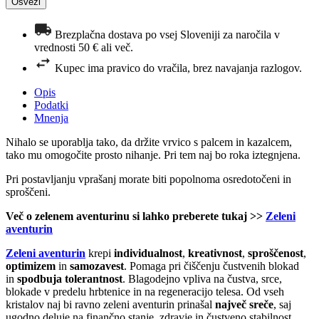
Brezplačna dostava po vsej Sloveniji za naročila v
vrednosti 50 € ali več.
Kupec ima pravico do vračila, brez navajanja razlogov.
Opis
Podatki
Mnenja
Nihalo se uporablja tako, da držite vrvico s palcem in kazalcem,
tako mu omogočite prosto nihanje. Pri tem naj bo roka iztegnjena.
Pri postavljanju vprašanj morate biti popolnoma osredotočeni in
sproščeni.
Več o zelenem aventurinu si lahko preberete tukaj >>
Zeleni
aventurin
Zeleni aventurin
krepi
individualnost
,
kreativnost
,
sproščenost
,
optimizem
in
samozavest
. Pomaga pri čiščenju čustvenih blokad
in
spodbuja tolerantnost
. Blagodejno vpliva na čustva, srce,
blokade v predelu hrbtenice in na regeneracijo telesa. Od vseh
kristalov naj bi ravno zeleni aventurin prinašal
največ sreče
, saj
ugodno deluje na finančno stanje, zdravje in čustveno stabilnost.