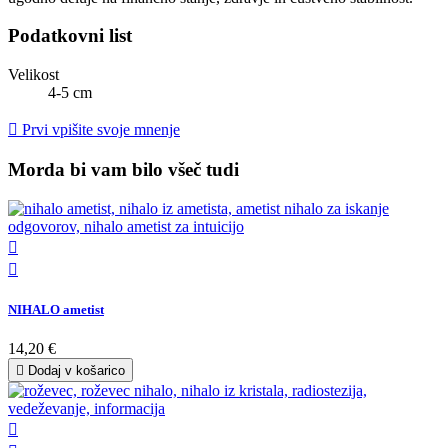
Podatkovni list
Velikost
4-5 cm

Prvi vpišite svoje mnenje
Morda bi vam bilo všeč tudi


NIHALO ametist
14,20 €

Dodaj v košarico
