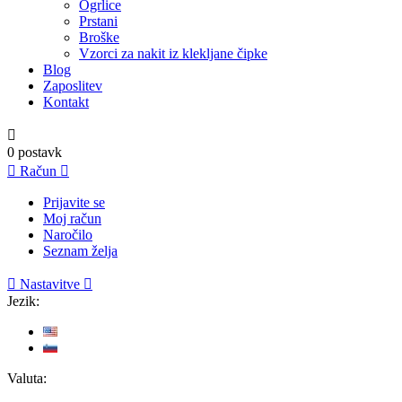
Ogrlice
Prstani
Broške
Vzorci za nakit iz klekljane čipke
Blog
Zaposlitev
Kontakt

0
postavk

Račun

Prijavite se
Moj račun
Naročilo
Seznam želja

Nastavitve

Jezik:
Valuta: