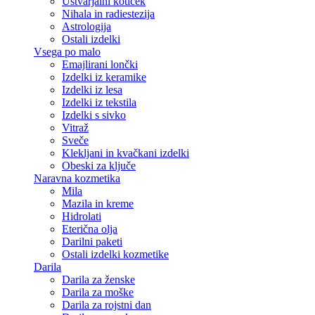
Ustvarjalni kotiček
Nihala in radiestezija
Astrologija
Ostali izdelki
Vsega po malo
Emajlirani lončki
Izdelki iz keramike
Izdelki iz lesa
Izdelki iz tekstila
Izdelki s sivko
Vitraž
Sveče
Klekljani in kvačkani izdelki
Obeski za ključe
Naravna kozmetika
Mila
Mazila in kreme
Hidrolati
Eterična olja
Darilni paketi
Ostali izdelki kozmetike
Darila
Darila za ženske
Darila za moške
Darila za rojstni dan