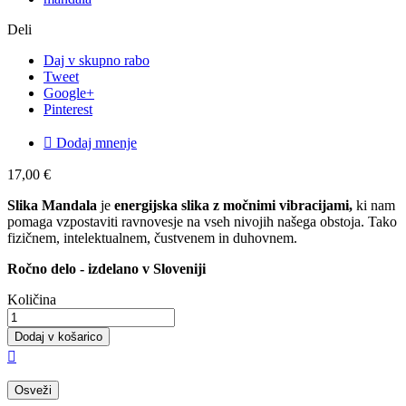
Deli
Daj v skupno rabo
Tweet
Google+
Pinterest

Dodaj mnenje
17,00 €
Slika Mandala
je
energijska slika z močnimi vibracijami,
ki nam
pomaga vzpostaviti ravnovesje na vseh nivojih našega obstoja. Tako
fizičnem, intelektualnem, čustvenem in duhovnem.
Ročno delo - izdelano v Sloveniji
Količina
Dodaj v košarico
