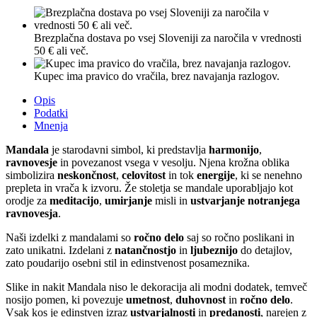
Brezplačna dostava po vsej Sloveniji za naročila v vrednosti
50 € ali več.
Kupec ima pravico do vračila, brez navajanja razlogov.
Opis
Podatki
Mnenja
Mandala
je starodavni simbol, ki predstavlja
harmonijo
,
ravnovesje
in povezanost vsega v vesolju. Njena krožna oblika
simbolizira
neskončnost
,
celovitost
in tok
energije
, ki se nenehno
prepleta in vrača k izvoru. Že stoletja se mandale uporabljajo kot
orodje za
meditacijo
,
umirjanje
misli in
ustvarjanje notranjega
ravnovesja
.
Naši izdelki z mandalami so
ročno delo
saj so ročno poslikani in
zato unikatni. Izdelani z
natančnostjo
in
ljubeznijo
do detajlov,
zato poudarijo osebni stil in edinstvenost posameznika.
Slike in nakit Mandala niso le dekoracija ali modni dodatek, temveč
nosijo pomen, ki povezuje
umetnost
,
duhovnost
in
ročno delo
.
Vsak kos je edinstven izraz
ustvarjalnosti
in
predanosti
, narejen z