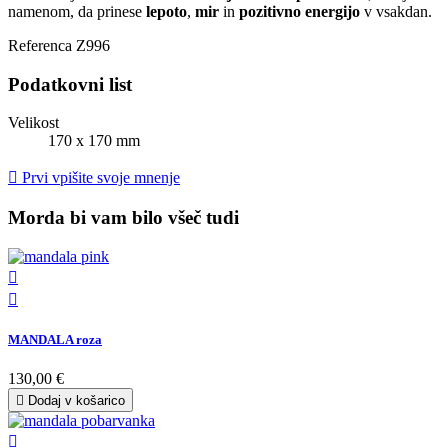
namenom, da prinese
lepoto
,
mir
in
pozitivno energijo
v vsakdan.
Referenca
Z996
Podatkovni list
Velikost
170 x 170 mm

Prvi vpišite svoje mnenje
Morda bi vam bilo všeč tudi


MANDALA roza
130,00 €

Dodaj v košarico
