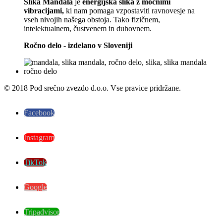
Slika Mandala
je
energijska slika z močnimi
vibracijami,
ki nam pomaga vzpostaviti ravnovesje na
vseh nivojih našega obstoja. Tako fizičnem,
intelektualnem, čustvenem in duhovnem.
Ročno delo - izdelano v Sloveniji
© 2018 Pod srečno zvezdo d.o.o. Vse pravice pridržane.
Facebook
Instagram
TikTok
Google
Tripadvisor