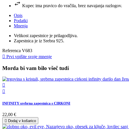
Kupec ima pravico do vračila, brez navajanja razlogov.
Opis
Podatki
Mnenja
Velikost zapestnice je prilagodljiva.
Zapestnica je iz Srebra 925.
Referenca
V683

Prvi vpišite svoje mnenje
Morda bi vam bilo všeč tudi


INFINITY srebrna zapestnica s CIRKONI
22,00 €

Dodaj v košarico