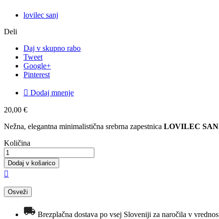
lovilec sanj
Deli
Daj v skupno rabo
Tweet
Google+
Pinterest

Dodaj mnenje
20,00 €
Nežna, elegantna minimalistična srebrna zapestnica
LOVILEC SAN
Količina
Dodaj v košarico

Brezplačna dostava po vsej Sloveniji za naročila v vrednost