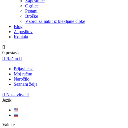
Zapestnice
Ogrlice
Prstani
Broške
Vzorci za nakit iz klekljane čipke
Blog
Zaposlitev
Kontakt

0
postavk

Račun

Prijavite se
Moj račun
Naročilo
Seznam želja

Nastavitve

Jezik:
Valuta: