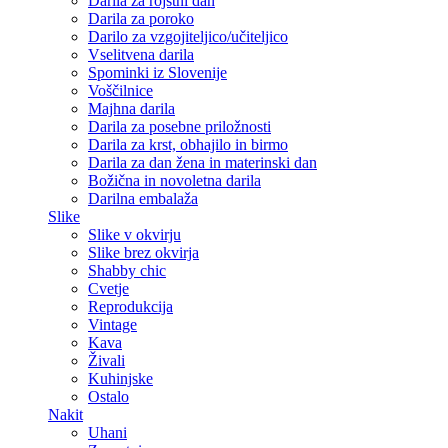
Darila za rojstni dan
Darila za poroko
Darilo za vzgojiteljico/učiteljico
Vselitvena darila
Spominki iz Slovenije
Voščilnice
Majhna darila
Darila za posebne priložnosti
Darila za krst, obhajilo in birmo
Darila za dan žena in materinski dan
Božična in novoletna darila
Darilna embalaža
Slike
Slike v okvirju
Slike brez okvirja
Shabby chic
Cvetje
Reprodukcija
Vintage
Kava
Živali
Kuhinjske
Ostalo
Nakit
Uhani