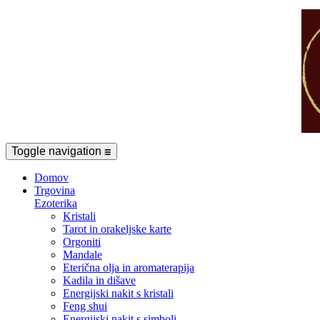
Toggle navigation
☰
Domov
Trgovina
Ezoterika
Kristali
Tarot in orakeljske karte
Orgoniti
Mandale
Eterična olja in aromaterapija
Kadila in dišave
Energijski nakit s kristali
Feng shui
Energijski nakit s simboli