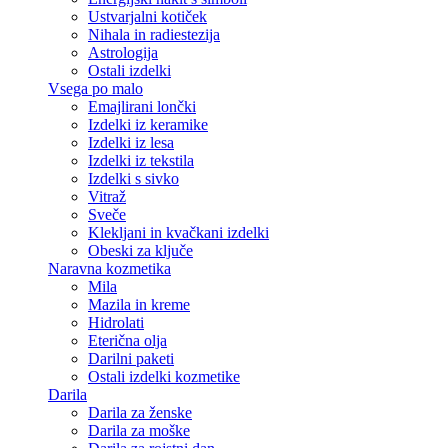
Ustvarjalni kotiček
Nihala in radiestezija
Astrologija
Ostali izdelki
Vsega po malo
Emajlirani lončki
Izdelki iz keramike
Izdelki iz lesa
Izdelki iz tekstila
Izdelki s sivko
Vitraž
Sveče
Klekljani in kvačkani izdelki
Obeski za ključe
Naravna kozmetika
Mila
Mazila in kreme
Hidrolati
Eterična olja
Darilni paketi
Ostali izdelki kozmetike
Darila
Darila za ženske
Darila za moške