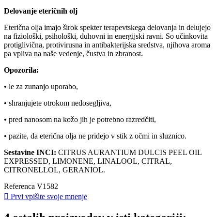
Delovanje eteričnih olj
Eterična olja imajo širok spekter terapevtskega delovanja in delujejo
na fiziološki, psihološki, duhovni in energijski ravni. So učinkovita
protiglivična, protivirusna in antibakterijska sredstva, njihova aroma
pa vpliva na naše vedenje, čustva in zbranost.
Opozorila:
• le za zunanjo uporabo,
• shranjujete otrokom nedosegljiva,
• pred nanosom na kožo jih je potrebno razredčiti,
• pazite, da eterična olja ne pridejo v stik z očmi in sluznico.
Sestavine INCI:
CITRUS AURANTIUM DULCIS PEEL OIL
EXPRESSED, LIMONENE, LINALOOL, CITRAL,
CITRONELLOL, GERANIOL.
Referenca
V1582

Prvi vpišite svoje mnenje