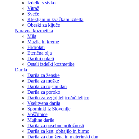
Izdelki s sivko
Vitraž
Sveče
Klekljani in kvačkani izdelki
Obeski za ključe
Naravna kozmetika
Mila
Mazila in kreme
Hidrolati
Eterična olja
Darilni paketi
Ostali izdelki kozmetike
Darila
Darila za ženske
Darila za moške
Darila za rojstni dan
Darila za poroko
Darilo za vzgojiteljico/učiteljico
Vselitvena darila
Spominki iz Slovenije
Voščilnice
Majhna darila
Darila za posebne priložnosti
Darila za krst, obhajilo in birmo
Darila za dan žena in materinski dan