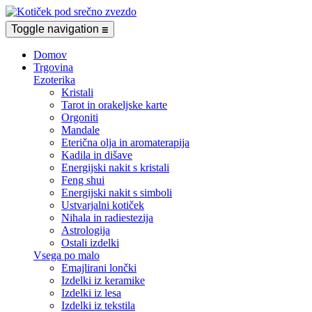
Toggle navigation
☰
Domov
Trgovina
Ezoterika
Kristali
Tarot in orakeljske karte
Orgoniti
Mandale
Eterična olja in aromaterapija
Kadila in dišave
Energijski nakit s kristali
Feng shui
Energijski nakit s simboli
Ustvarjalni kotiček
Nihala in radiestezija
Astrologija
Ostali izdelki
Vsega po malo
Emajlirani lončki
Izdelki iz keramike
Izdelki iz lesa
Izdelki iz tekstila