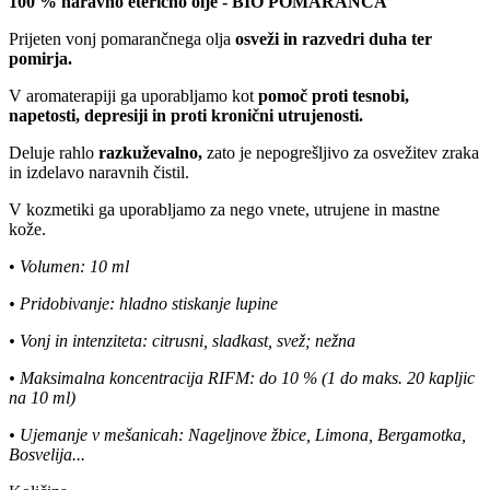
100 % naravno eterično olje - BIO POMARANČA
Prijeten vonj pomarančnega olja
osveži in razvedri duha ter
pomirja.
V aromaterapiji ga uporabljamo kot
pomoč proti tesnobi,
napetosti, depresiji in proti kronični utrujenosti.
Deluje rahlo
razkuževalno,
zato je nepogrešljivo za osvežitev zraka
in izdelavo naravnih čistil.
V kozmetiki ga uporabljamo za nego vnete, utrujene in mastne
kože.
•
Volumen: 10 ml
• Pridobivanje: hladno stiskanje lupine
• Vonj in intenziteta: citrusni, sladkast, svež; nežna
• Maksimalna koncentracija RIFM: do 10 % (1 do maks. 20 kapljic
na 10 ml)
• Ujemanje v mešanicah: Nageljnove žbice, Limona, Bergamotka,
Bosvelija...