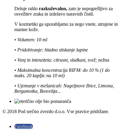
Deluje rahlo
razkuževalno,
zato je nepogrešljivo za
osvežitev zraka in izdelavo naravnih čistil.
V kozmetiki ga uporabljamo za nego vnete, utrujene in
mastne kože.
•
Volumen: 10 ml
• Pridobivanje: hladno stiskanje lupine
• Vonj in intenziteta: citrusni, sladkast, svež; nežna
• Maksimalna koncentracija RIFM: do 10 % (1 do
maks. 20 kapljic na 10 ml)
• Ujemanje v mešanicah: Nageljnove žbice, Limona,
Bergamotka, Bosvelija...
© 2018 Pod srečno zvezdo d.o.o. Vse pravice pridržane.
Facebook