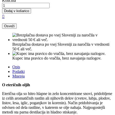
Količina
Dodaj v košarico

Brezplačna dostava po vsej Sloveniji za naročila v vrednosti
50 € ali več.
Kupec ima pravico do vračila, brez navajanja razlogov.
Opis
Podatki
Mnenja
O eteričnih oljih
Eterična olja so hitro hlapne in zelo koncentrirane snovi, pridobljene
iz celih aromatičnih rastlin ali njihovih delov (cvetov, lubja, plodov,
listov, lesa, iglic, poganjkov in korenin). Način pridobivanja je
odvisen od dela rastline, v katerem se olje nahaja. Najpogostejši
metodi sta parna destilacija in hladno stiskanje.