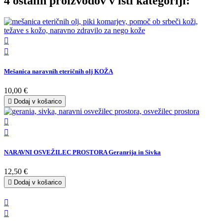
4 ostalih proizvodov v isti kategoriji:


Mešanica naravnih eteričnih olj KOŽA
10,00 €

Dodaj v košarico


NARAVNI OSVEŽILEC PROSTORA Geranrija in Sivka
12,50 €

Dodaj v košarico

