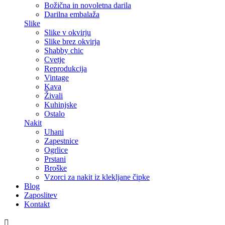
Božična in novoletna darila
Darilna embalaža
Slike
Slike v okvirju
Slike brez okvirja
Shabby chic
Cvetje
Reprodukcija
Vintage
Kava
Živali
Kuhinjske
Ostalo
Nakit
Uhani
Zapestnice
Ogrlice
Prstani
Broške
Vzorci za nakit iz klekljane čipke
Blog
Zaposlitev
Kontakt
