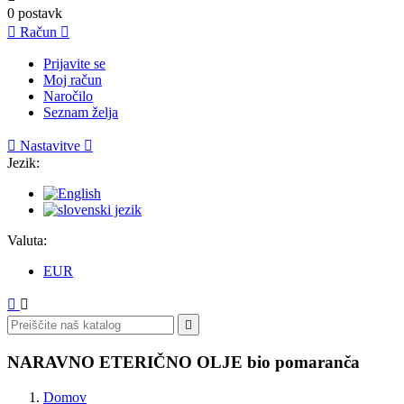
0
postavk

Račun

Prijavite se
Moj račun
Naročilo
Seznam želja

Nastavitve

Jezik:
Valuta:
EUR



NARAVNO ETERIČNO OLJE bio pomaranča
Domov