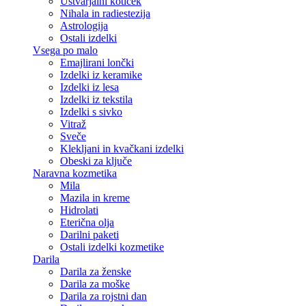
Ustvarjalni kotiček
Nihala in radiestezija
Astrologija
Ostali izdelki
Vsega po malo
Emajlirani lončki
Izdelki iz keramike
Izdelki iz lesa
Izdelki iz tekstila
Izdelki s sivko
Vitraž
Sveče
Klekljani in kvačkani izdelki
Obeski za ključe
Naravna kozmetika
Mila
Mazila in kreme
Hidrolati
Eterična olja
Darilni paketi
Ostali izdelki kozmetike
Darila
Darila za ženske
Darila za moške
Darila za rojstni dan