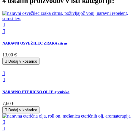
4 ostalih proizvodov v isti kategoriji:


NARAVNI OSVEŽILEC ZRAKA citrus
13,00 €

Dodaj v košarico


NARAVNO ETERIČNO OLJE grenivka
7,60 €

Dodaj v košarico

