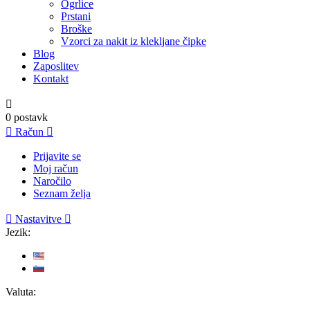
Ogrlice
Prstani
Broške
Vzorci za nakit iz klekljane čipke
Blog
Zaposlitev
Kontakt

0
postavk

Račun

Prijavite se
Moj račun
Naročilo
Seznam želja

Nastavitve

Jezik:
Valuta: