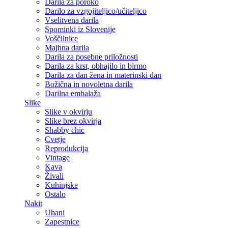
Darila za poroko
Darilo za vzgojiteljico/učiteljico
Vselitvena darila
Spominki iz Slovenije
Voščilnice
Majhna darila
Darila za posebne priložnosti
Darila za krst, obhajilo in birmo
Darila za dan žena in materinski dan
Božična in novoletna darila
Darilna embalaža
Slike
Slike v okvirju
Slike brez okvirja
Shabby chic
Cvetje
Reprodukcija
Vintage
Kava
Živali
Kuhinjske
Ostalo
Nakit
Uhani
Zapestnice