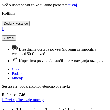
Več o uporabnosti sivke si lakho preberete
tukaj
.
Količina
Dodaj v košarico

Brezplačna dostava po vsej Sloveniji za naročila v
vrednosti 50 € ali več.
Kupec ima pravico do vračila, brez navajanja razlogov.
Opis
Podatki
Mnenja
Sestavine
: voda, alkohol, eterično olje sivke.
Referenca
Z46

Prvi vpišite svoje mnenje