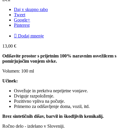
Daj v skupno rabo
Tweet
Google+
Pinterest

Dodaj mnenje
13,00 €
Odišavite prostor s prijetnim 100% naravnim osvežilcem s
pomirjujočim vonjem sivke.
Volumen: 100 ml
Učinek:
Osvežuje in prekriva neprijetne vonjave.
Dviguje razpoloženje.
Pozitivno vpliva na počutje.
Primerno za odišavljenje doma, vozil, itd.
Brez sintetičnih dišav, barvil in škodljivih kemikalij.
Ročno delo - izdelano v Sloveniji.