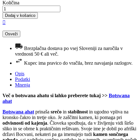
Količina
Dodaj v košarico

Brezplačna dostava po vsej Sloveniji za naročila v
vrednosti 50 € ali več.
Kupec ima pravico do vračila, brez navajanja razlogov.
Opis
Podatki
Mnenja
Več o botswana ahatu si lahko preberete tukaj >>
Botswana
ahat
Botswana ahat
prinaša
srečo
in
stabilnost
in ugodno vpliva na
kronsko čakro in tretje oko. Je zaščitni kamen, ki pomaga pri
odvisnosti od kajenja
. Človeka spodbuja, da v življenju vidi širšo
sliko in se obrne k praktičnim rešitvam. Svoje ime je dobil po afriški
državi Bocvani, nekateri pa ga imenujejo tudi
kamen sončnega
zahoda
, saj zadržuje sončno svetlobo in v temnih, osamljenih nočeh