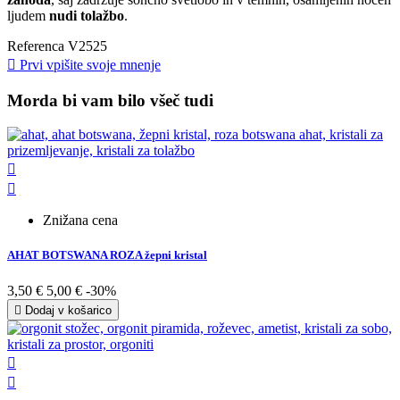
ljudem
nudi tolažbo
.
Referenca
V2525

Prvi vpišite svoje mnenje
Morda bi vam bilo všeč tudi


Znižana cena
AHAT BOTSWANA ROZA žepni kristal
3,50 €
5,00 €
-30%

Dodaj v košarico

