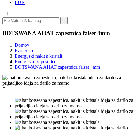
EUR



BOTSWANA AHAT zapestnica falset 4mm
Domov
Ezoterika
Energijski nakit s kristali
Energijske zapestnice
BOTSWANA AHAT zapestnica falset 4mm
