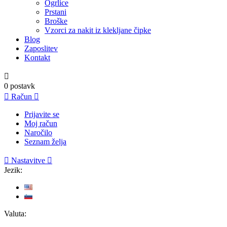
Ogrlice
Prstani
Broške
Vzorci za nakit iz klekljane čipke
Blog
Zaposlitev
Kontakt

0
postavk

Račun

Prijavite se
Moj račun
Naročilo
Seznam želja

Nastavitve

Jezik:
Valuta: