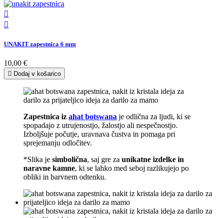


UNAKIT zapestnica 6 mm
10,00 €

Dodaj v košarico
Zapestnica iz
ahat botswana
je odlična za ljudi, ki se
spopadajo z utrujenostjo, žalostjo ali nespečnostjo.
Izboljšuje počutje, uravnava čustva in pomaga pri
sprejemanju odločitev.
*Slika je
simbolična
, saj gre za
unikatne izdelke in
naravne kamne
, ki se lahko med seboj razlikujejo po
obliki in barvnem odtenku.