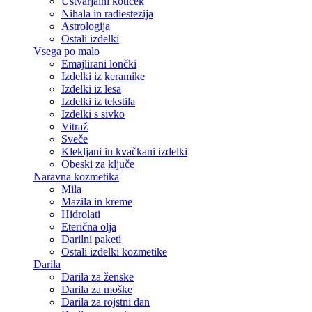
Ustvarjalni kotiček
Nihala in radiestezija
Astrologija
Ostali izdelki
Vsega po malo
Emajlirani lončki
Izdelki iz keramike
Izdelki iz lesa
Izdelki iz tekstila
Izdelki s sivko
Vitraž
Sveče
Klekljani in kvačkani izdelki
Obeski za ključe
Naravna kozmetika
Mila
Mazila in kreme
Hidrolati
Eterična olja
Darilni paketi
Ostali izdelki kozmetike
Darila
Darila za ženske
Darila za moške
Darila za rojstni dan