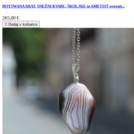
BOTSWANA AHAT, SNEŽNI KVARC, ŠKOLJKE in AMETIST orgonit...
265,00 €

Dodaj v košarico