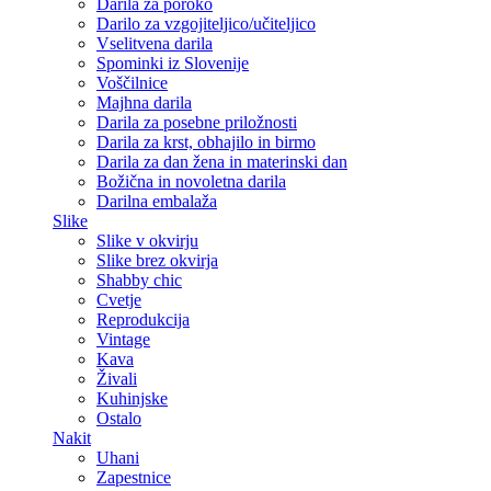
Darila za poroko
Darilo za vzgojiteljico/učiteljico
Vselitvena darila
Spominki iz Slovenije
Voščilnice
Majhna darila
Darila za posebne priložnosti
Darila za krst, obhajilo in birmo
Darila za dan žena in materinski dan
Božična in novoletna darila
Darilna embalaža
Slike
Slike v okvirju
Slike brez okvirja
Shabby chic
Cvetje
Reprodukcija
Vintage
Kava
Živali
Kuhinjske
Ostalo
Nakit
Uhani
Zapestnice