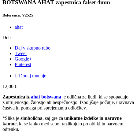
BOTSWANA AHAT zapestnica falset 4mm
Referenca: V2525
ahat
Deli
Daj v skupno rabo
Tweet
Google+
Pinterest

Dodaj mnenje
12,00 €
Zapestnica iz
ahat botswana
je odlična za ljudi, ki se spopadajo
z utrujenostjo, žalostjo ali nespečnostjo. Izboljšuje počutje, uravnava
čustva in pomaga pri sprejemanju odločitev.
*Slika je
simbolična
, saj gre za
unikatne izdelke in naravne
kamne
, ki se lahko med seboj razlikujejo po obliki in barvnem
odtenku.