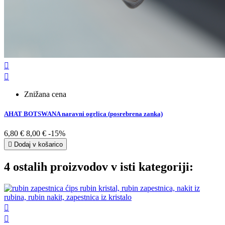


Znižana cena
AHAT BOTSWANA naravni ogrlica (posrebrena zanka)
6,80 €
8,00 €
-15%

Dodaj v košarico
4 ostalih proizvodov v isti kategoriji:

