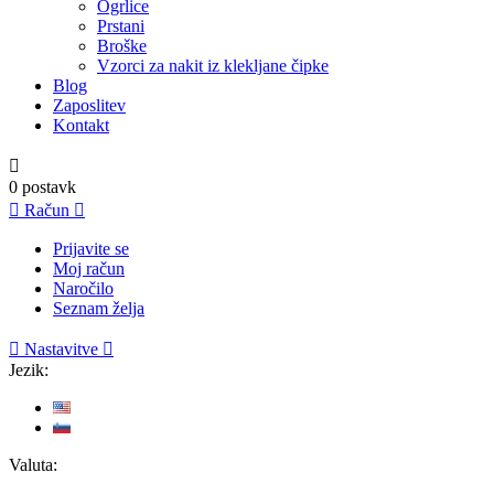
Ogrlice
Prstani
Broške
Vzorci za nakit iz klekljane čipke
Blog
Zaposlitev
Kontakt

0
postavk

Račun

Prijavite se
Moj račun
Naročilo
Seznam želja

Nastavitve

Jezik:
Valuta: