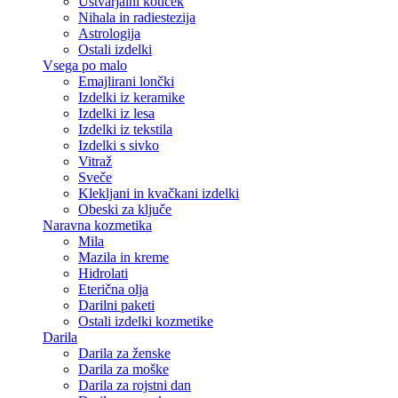
Ustvarjalni kotiček
Nihala in radiestezija
Astrologija
Ostali izdelki
Vsega po malo
Emajlirani lončki
Izdelki iz keramike
Izdelki iz lesa
Izdelki iz tekstila
Izdelki s sivko
Vitraž
Sveče
Klekljani in kvačkani izdelki
Obeski za ključe
Naravna kozmetika
Mila
Mazila in kreme
Hidrolati
Eterična olja
Darilni paketi
Ostali izdelki kozmetike
Darila
Darila za ženske
Darila za moške
Darila za rojstni dan