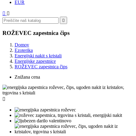
EUR



ROŽEVEC zapestnica čips
Domov
Ezoterika
Energijski nakit s kristali
Energijske zapestnice
ROŽEVEC zapestnica čips
Znižana cena
