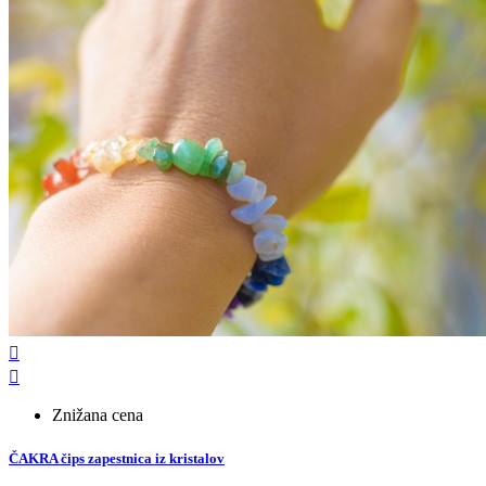


Znižana cena
ČAKRA čips zapestnica iz kristalov