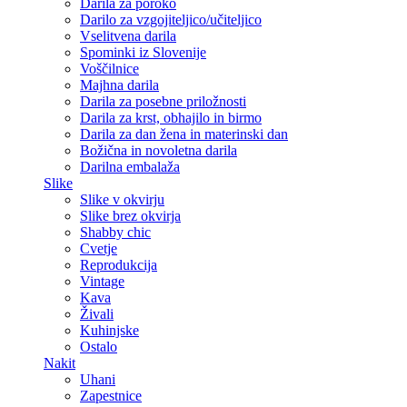
Darila za poroko
Darilo za vzgojiteljico/učiteljico
Vselitvena darila
Spominki iz Slovenije
Voščilnice
Majhna darila
Darila za posebne priložnosti
Darila za krst, obhajilo in birmo
Darila za dan žena in materinski dan
Božična in novoletna darila
Darilna embalaža
Slike
Slike v okvirju
Slike brez okvirja
Shabby chic
Cvetje
Reprodukcija
Vintage
Kava
Živali
Kuhinjske
Ostalo
Nakit
Uhani
Zapestnice