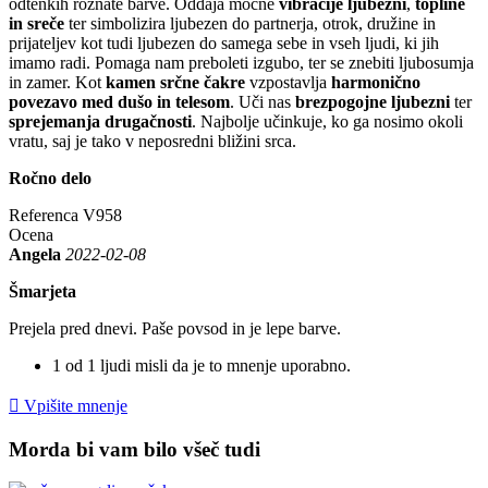
odtenkih rožnate barve. Oddaja močne
vibracije ljubezni
,
topline
in sreče
ter simbolizira ljubezen do partnerja, otrok, družine in
prijateljev kot tudi ljubezen do samega sebe in vseh ljudi, ki jih
imamo radi. Pomaga nam preboleti izgubo, ter se znebiti ljubosumja
in zamer. Kot
kamen srčne čakre
vzpostavlja
harmonično
povezavo med dušo in telesom
. Uči nas
brezpogojne ljubezni
ter
sprejemanja drugačnosti
. Najbolje učinkuje, ko ga nosimo okoli
vratu, saj je tako v neposredni bližini srca.
Ročno delo
Referenca
V958
Ocena
Angela
2022-02-08
Šmarjeta
Prejela pred dnevi. Paše povsod in je lepe barve.
1 od 1 ljudi misli da je to mnenje uporabno.

Vpišite mnenje
Morda bi vam bilo všeč tudi