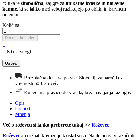
*Slika je
simbolična
, saj gre za
unikatne izdelke in naravne
kamne
, ki se lahko med seboj razlikujejo po obliki in barvnem
odtenku.
Količina
Dodaj v košarico


Ni na zalogi
Brezplačna dostava po vsej Sloveniji za naročila v
vrednosti 50 € ali več.
Kupec ima pravico do vračila, brez navajanja razlogov.
Opis
Podatki
Mnenja
Več o roževcu si lahko preberete tukaj >>
Roževec
Roževec
ali rožnati kremen je
kristal srca
. Najdemo ga v različnih