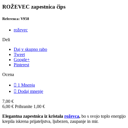
ROŽEVEC zapestnica čips
Referenca: V958
roževec
Deli
Daj v skupno rabo
Tweet
Google+
Pinterest
Ocena

1
Mnenja

Dodaj mnenje
7,00 €
6,00 €
Prihranite 1,00 €
Elegantna zapestnica iz kristala
roževca
,
bo s svojo toplo energijo
krepila iskrena prijateljstva, ljubezen, zaupanje in mir.