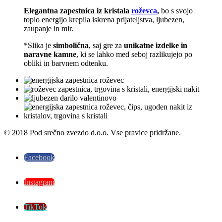
Elegantna zapestnica iz kristala
roževca
,
bo s svojo
toplo energijo krepila iskrena prijateljstva, ljubezen,
zaupanje in mir.
*Slika je
simbolična
, saj gre za
unikatne izdelke in
naravne kamne
, ki se lahko med seboj razlikujejo po
obliki in barvnem odtenku.
© 2018 Pod srečno zvezdo d.o.o. Vse pravice pridržane.
Facebook
Instagram
TikTok