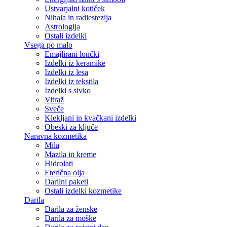
Ustvarjalni kotiček
Nihala in radiestezija
Astrologija
Ostali izdelki
Vsega po malo
Emajlirani lončki
Izdelki iz keramike
Izdelki iz lesa
Izdelki iz tekstila
Izdelki s sivko
Vitraž
Sveče
Klekljani in kvačkani izdelki
Obeski za ključe
Naravna kozmetika
Mila
Mazila in kreme
Hidrolati
Eterična olja
Darilni paketi
Ostali izdelki kozmetike
Darila
Darila za ženske
Darila za moške