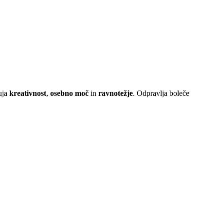
buja
kreativnost
,
osebno moč
in
ravnotežje
. Odpravlja boleče