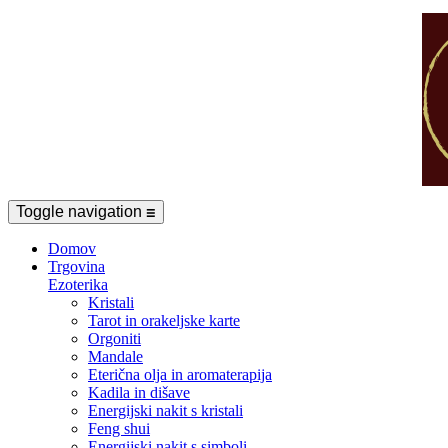
Toggle navigation
☰
Domov
Trgovina
Ezoterika
Kristali
Tarot in orakeljske karte
Orgoniti
Mandale
Eterična olja in aromaterapija
Kadila in dišave
Energijski nakit s kristali
Feng shui
Energijski nakit s simboli