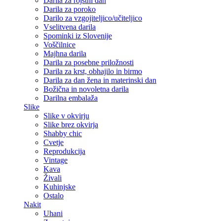
Darila za rojstni dan
Darila za poroko
Darilo za vzgojiteljico/učiteljico
Vselitvena darila
Spominki iz Slovenije
Voščilnice
Majhna darila
Darila za posebne priložnosti
Darila za krst, obhajilo in birmo
Darila za dan žena in materinski dan
Božična in novoletna darila
Darilna embalaža
Slike
Slike v okvirju
Slike brez okvirja
Shabby chic
Cvetje
Reprodukcija
Vintage
Kava
Živali
Kuhinjske
Ostalo
Nakit
Uhani