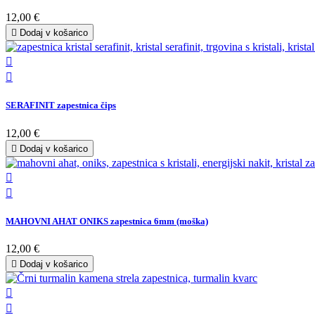
12,00 €

Dodaj v košarico


SERAFINIT zapestnica čips
12,00 €

Dodaj v košarico


MAHOVNI AHAT ONIKS zapestnica 6mm (moška)
12,00 €

Dodaj v košarico

