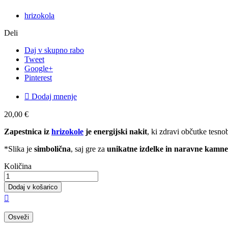
hrizokola
Deli
Daj v skupno rabo
Tweet
Google+
Pinterest

Dodaj mnenje
20,00 €
Zapestnica iz
hrizokole
je energijski nakit
, ki zdravi občutke tesnob
*Slika je
simbolična
, saj gre za
unikatne izdelke in naravne kamne
Količina
Dodaj v košarico
