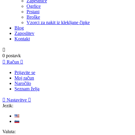
Zapestnice
Ogrlice
Prstani
Broške
Vzorci za nakit iz klekljane čipke
Blog
Zaposlitev
Kontakt

0
postavk

Račun

Prijavite se
Moj račun
Naročilo
Seznam želja

Nastavitve

Jezik:
Valuta: