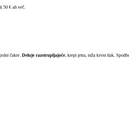
i 50 € ali več.
n polni čakre.
Deluje razstrupljajoče
, krepi jetra, niža krvni tlak. Spod