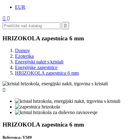
EUR



HRIZOKOLA zapestnica 6 mm
Domov
Ezoterika
Energijski nakit s kristali
Energijske zapestnice
HRIZOKOLA zapestnica 6 mm

HRIZOKOLA zapestnica 6 mm
Referenca: V509