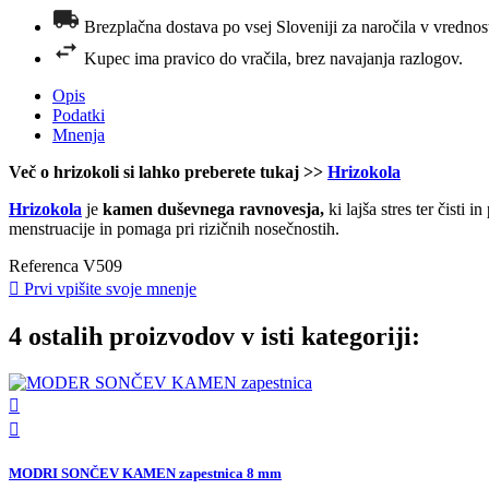
Brezplačna dostava po vsej Sloveniji za naročila v vrednost
Kupec ima pravico do vračila, brez navajanja razlogov.
Opis
Podatki
Mnenja
Več o hrizokoli si lahko preberete tukaj >>
Hrizokola
Hrizokola
je
kamen
duševnega ravnovesja,
ki lajša stres ter čisti i
menstruacije in pomaga pri rizičnih nosečnostih.
Referenca
V509

Prvi vpišite svoje mnenje
4 ostalih proizvodov v isti kategoriji:


MODRI SONČEV KAMEN zapestnica 8 mm