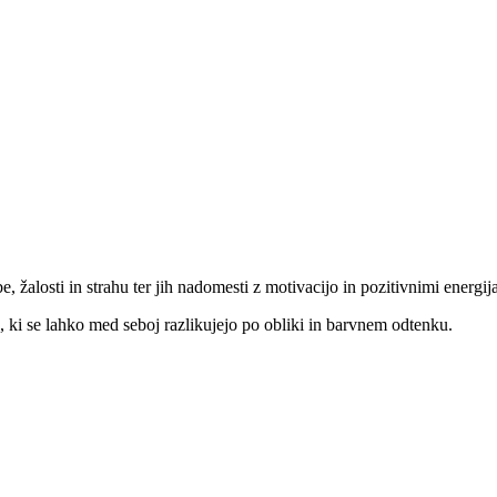
e, žalosti in strahu ter jih nadomesti z motivacijo in pozitivnimi energij
, ki se lahko med seboj razlikujejo po obliki in barvnem odtenku.