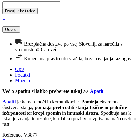
Dodaj v košarico

Brezplačna dostava po vsej Sloveniji za naročila v
vrednosti 50 € ali več.
Kupec ima pravico do vračila, brez navajanja razlogov.
Opis
Podatki
Mnenja
Več o apatitu si lahko preberete tukaj >>
Apatit
Apatit
je kamen moči in komunikacije.
Pomirja
ekstremna
čustvena stanja,
pomaga prebroditi stanja fizične in psihične
izčrpanosti
ter
krepi spomin
in
imunski sistem
. Spodbuja nas k
iskanju znanja in resnice, kar lahko pozitivno vpliva na našo osebno
rast.
Referenca
V3877