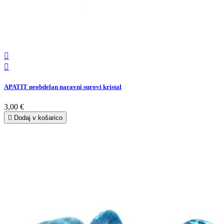


APATIT neobdelan naravni surovi kristal
3,00 €

Dodaj v košarico