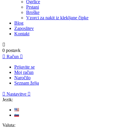
Ogrlice
Prstani
Broške
Vzorci za nakit iz klekljane čipke
Blog
Zaposlitev
Kontakt

0
postavk

Račun

Prijavite se
Moj račun
Naročilo
Seznam želja

Nastavitve

Jezik:
Valuta: