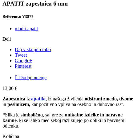
APATIT zapestnica 6 mm
Referenca: V3877
modri apatit
Deli
Daj v skupno rabo
Tweet
Google+
Pinterest

Dodaj mnenje
13,00 €
Zapestnica
iz
apatita
, iz našega življenja
odstrani zmedo, dvome
in
pesimizem
, kar pozitivno vpliva na osebno in duhovno rast.
*Slika je
simbolična
, saj gre za
unikatne izdelke in naravne
kamne
, ki se lahko med seboj razlikujejo po obliki in barvnem
odtenku.
Količina