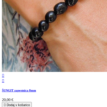


ŠUNGIT zapestnica 8mm
20,00 €

Dodaj v košarico