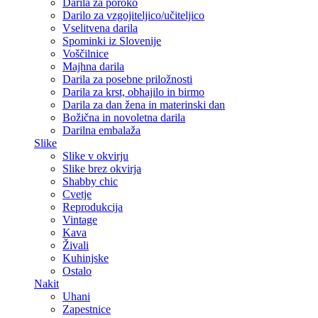
Darila za poroko
Darilo za vzgojiteljico/učiteljico
Vselitvena darila
Spominki iz Slovenije
Voščilnice
Majhna darila
Darila za posebne priložnosti
Darila za krst, obhajilo in birmo
Darila za dan žena in materinski dan
Božična in novoletna darila
Darilna embalaža
Slike
Slike v okvirju
Slike brez okvirja
Shabby chic
Cvetje
Reprodukcija
Vintage
Kava
Živali
Kuhinjske
Ostalo
Nakit
Uhani
Zapestnice