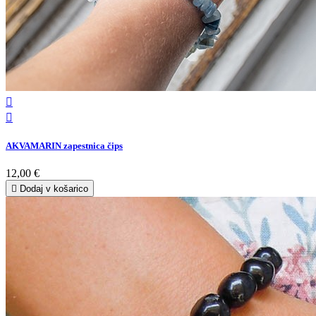


AKVAMARIN zapestnica čips
12,00 €

Dodaj v košarico