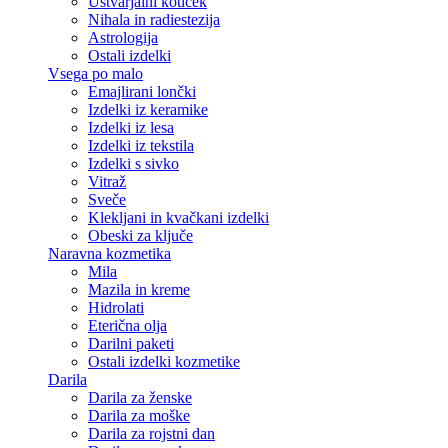
Ustvarjalni kotiček
Nihala in radiestezija
Astrologija
Ostali izdelki
Vsega po malo
Emajlirani lončki
Izdelki iz keramike
Izdelki iz lesa
Izdelki iz tekstila
Izdelki s sivko
Vitraž
Sveče
Klekljani in kvačkani izdelki
Obeski za ključe
Naravna kozmetika
Mila
Mazila in kreme
Hidrolati
Eterična olja
Darilni paketi
Ostali izdelki kozmetike
Darila
Darila za ženske
Darila za moške
Darila za rojstni dan