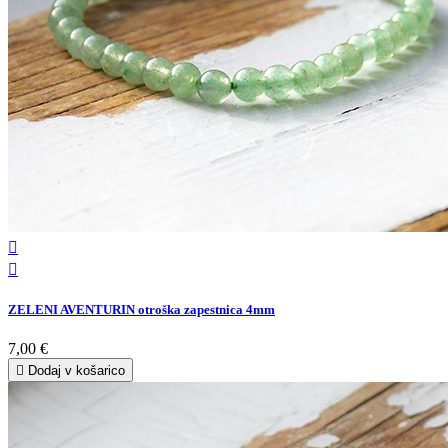


ZELENI AVENTURIN otroška zapestnica 4mm
7,00 €

Dodaj v košarico