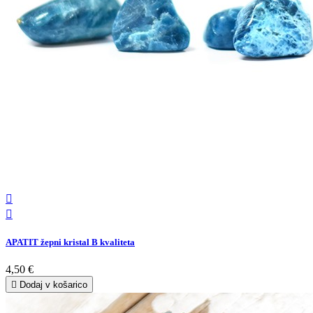


APATIT žepni kristal B kvaliteta
4,50 €

Dodaj v košarico