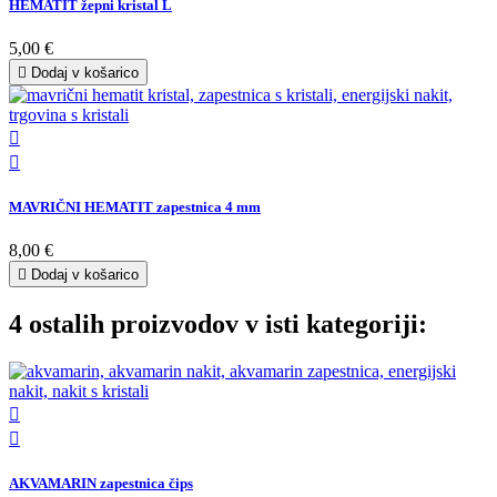
HEMATIT žepni kristal L
5,00 €

Dodaj v košarico


MAVRIČNI HEMATIT zapestnica 4 mm
8,00 €

Dodaj v košarico
4 ostalih proizvodov v isti kategoriji:


AKVAMARIN zapestnica čips