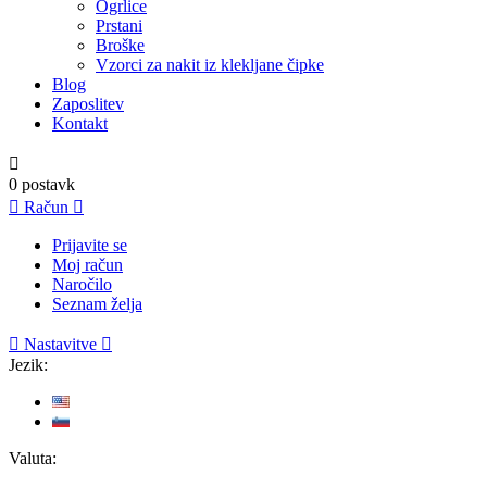
Ogrlice
Prstani
Broške
Vzorci za nakit iz klekljane čipke
Blog
Zaposlitev
Kontakt

0
postavk

Račun

Prijavite se
Moj račun
Naročilo
Seznam želja

Nastavitve

Jezik:
Valuta: