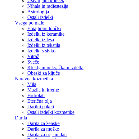
Ustvarjalni kotiček
Nihala in radiestezija
Astrologija
Ostali izdelki
Vsega po malo
Emajlirani lončki
Izdelki iz keramike
Izdelki iz lesa
Izdelki iz tekstila
Izdelki s sivko
Vitraž
Sveče
Klekljani in kvačkani izdelki
Obeski za ključe
Naravna kozmetika
Mila
Mazila in kreme
Hidrolati
Eterična olja
Darilni paketi
Ostali izdelki kozmetike
Darila
Darila za ženske
Darila za moške
Darila za rojstni dan