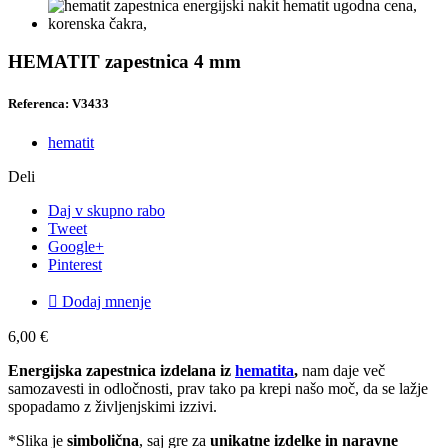
HEMATIT zapestnica 4 mm
Referenca: V3433
hematit
Deli
Daj v skupno rabo
Tweet
Google+
Pinterest

Dodaj mnenje
6,00 €
Energijska zapestnica izdelana iz
hematita
,
nam daje več
samozavesti in odločnosti, prav tako pa krepi našo moč, da se lažje
spopadamo z življenjskimi izzivi.
*Slika je
simbolična
, saj gre za
unikatne izdelke in naravne