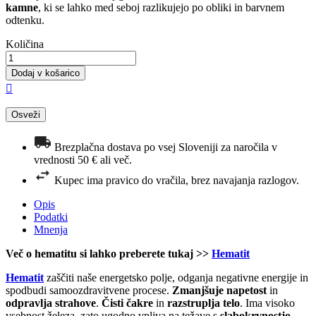
kamne
, ki se lahko med seboj razlikujejo po obliki in barvnem
odtenku.
Količina
Dodaj v košarico

Brezplačna dostava po vsej Sloveniji za naročila v
vrednosti 50 € ali več.
Kupec ima pravico do vračila, brez navajanja razlogov.
Opis
Podatki
Mnenja
Več o hematitu si lahko preberete tukaj >>
Hematit
Hematit
zaščiti naše energetsko polje, odganja negativne energije in
spodbudi samoozdravitvene procese.
Zmanjšuje napetost
in
odpravlja strahove
.
Čisti čakre
in
razstruplja telo
. Ima visoko
vsebnost železa, zato ugodno vpliva na težave s
slabokrvnostjo
,