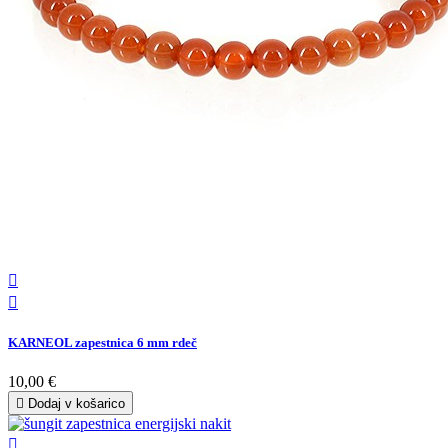


KARNEOL zapestnica 6 mm rdeč
10,00 €

Dodaj v košarico
