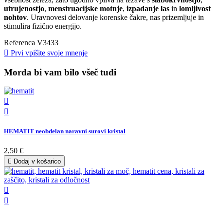
utrujenostjo
,
menstruacijske motnje
,
izpadanje las
in
lomljivost
nohtov
. Uravnovesi delovanje korenske čakre, nas prizemljuje in
stimulira fizično energijo.
Referenca
V3433

Prvi vpišite svoje mnenje
Morda bi vam bilo všeč tudi


HEMATIT neobdelan naravni surovi kristal
2,50 €

Dodaj v košarico

