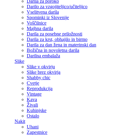
Darila za poroko
Darilo za vzgojiteljico/učiteljico
Vselitvena darila
Spominki iz Slovenije
Voščilnice
Majhna darila
Darila za posebne priložnosti
Darila za krst, obhajilo in birmo
Darila za dan žena in materinski dan
Božična in novoletna darila
Darilna embalaža
Slike
Slike v okvirju
Slike brez okvirja
Shabby chic
Cvetje
Reprodukcija
Vintage
Kava
Živali
Kuhinjske
Ostalo
Nakit
Uhani
Zapestnice