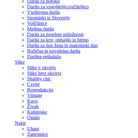
Darila za poroko
Darilo za vzgojiteljico/učiteljico
Vselitvena darila
Spominki iz Slovenije
Voščilnice
Majhna darila
Darila za posebne priložnosti
Darila za krst, obhajilo in birmo
Darila za dan žena in materinski dan
Božična in novoletna darila
Darilna embalaža
Slike
Slike v okvirju
Slike brez okvirja
Shabby chic
Cvetje
Reprodukcija
Vintage
Kava
Živali
Kuhinjske
Ostalo
Nakit
Uhani
Zapestnice