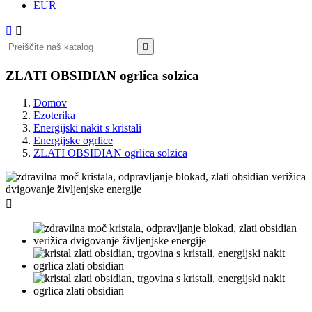
EUR



ZLATI OBSIDIAN ogrlica solzica
Domov
Ezoterika
Energijski nakit s kristali
Energijske ogrlice
ZLATI OBSIDIAN ogrlica solzica
