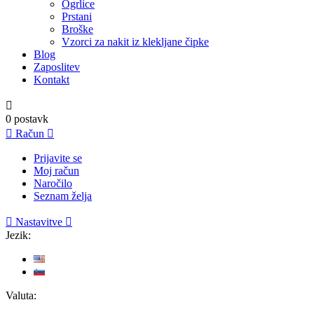
Ogrlice
Prstani
Broške
Vzorci za nakit iz klekljane čipke
Blog
Zaposlitev
Kontakt

0
postavk

Račun

Prijavite se
Moj račun
Naročilo
Seznam želja

Nastavitve

Jezik:
Valuta: