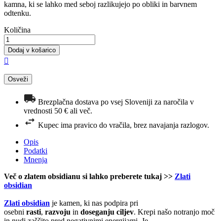
kamna, ki se lahko med seboj razlikujejo po obliki in barvnem
odtenku.
Količina
Dodaj v košarico

Brezplačna dostava po vsej Sloveniji za naročila v
vrednosti 50 € ali več.
Kupec ima pravico do vračila, brez navajanja razlogov.
Opis
Podatki
Mnenja
Več o zlatem obsidianu si lahko preberete tukaj >>
Zlati
obsidian
Zlati obsidian
je kamen, ki nas podpira pri
osebni
rasti
,
razvoju
in
doseganju ciljev
. Krepi našo notranjo moč
in nudi zaščito pred negativnimi energijami. Je