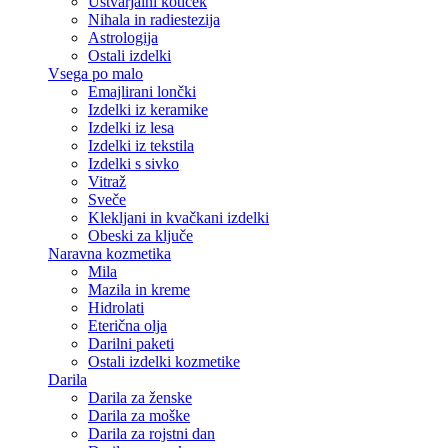
Ustvarjalni kotiček
Nihala in radiestezija
Astrologija
Ostali izdelki
Vsega po malo
Emajlirani lončki
Izdelki iz keramike
Izdelki iz lesa
Izdelki iz tekstila
Izdelki s sivko
Vitraž
Sveče
Klekljani in kvačkani izdelki
Obeski za ključe
Naravna kozmetika
Mila
Mazila in kreme
Hidrolati
Eterična olja
Darilni paketi
Ostali izdelki kozmetike
Darila
Darila za ženske
Darila za moške
Darila za rojstni dan