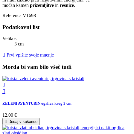
močan kamen
prizemljitve
in
resnice
.
Referenca
V1698
Podatkovni list
Velikost
3 cm

Prvi vpišite svoje mnenje
Morda bi vam bilo všeč tudi


ZELENI AVENTURIN ogrlica krog 3 cm
12,00 €

Dodaj v košarico