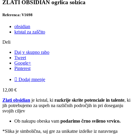
ZLATI OBSIDIAN ogrlica solzica
Referenca: V1698
obsidian
kristal za zaščito
Deli
Daj v skupno rabo
Tweet
Google+
Pinterest

Dodaj mnenje
12,00 €
Zlati obsidian
je kristal, ki
razkrije skrite potenciale in talente
, ki
jih potrebujemo za uspeh na različnih področjih in pri doseganju
svojih ciljev
Ob nakupu obeska vam
podarimo črno svileno vrvico.
*Slika je simbolična, saj gre za unikatne izdelke iz naravnega