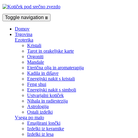
Toggle navigation
☰
Domov
Trgovina
Ezoterika
Kristali
Tarot in orakeljske karte
Orgoniti
Mandale
Eterična olja in aromaterapija
Kadila in dišave
Energijski nakit s kristali
Feng shui
Energijski nakit s simboli
Ustvarjalni kotiček
Nihala in radiestezija
Astrologija
Ostali izdelki
Vsega po malo
Emajlirani lončki
Izdelki iz keramike
Izdelki iz lesa