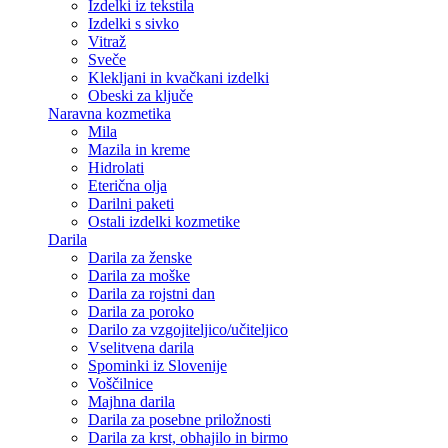
Izdelki iz tekstila
Izdelki s sivko
Vitraž
Sveče
Klekljani in kvačkani izdelki
Obeski za ključe
Naravna kozmetika
Mila
Mazila in kreme
Hidrolati
Eterična olja
Darilni paketi
Ostali izdelki kozmetike
Darila
Darila za ženske
Darila za moške
Darila za rojstni dan
Darila za poroko
Darilo za vzgojiteljico/učiteljico
Vselitvena darila
Spominki iz Slovenije
Voščilnice
Majhna darila
Darila za posebne priložnosti
Darila za krst, obhajilo in birmo