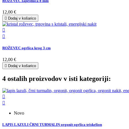
ROŽEVEC zapestnica 8 mm
12,00 €

Dodaj v košarico


ROŽEVEC ogrlica krog 3 cm
12,00 €

Dodaj v košarico
4 ostalih proizvodov v isti kategoriji:


Novo
LAPIS LAZULI ČRNI TURMALIN orgonit ogrlica triskelion