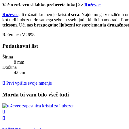
Več o roževcu si lahko preberete tukaj >>
Roževec
Roževec
ali rožnati kremen je
kristal srca
. Najdemo ga v različnih 
kot tudi ljubezen do samega sebe in vseh ljudi, ki jih imamo radi. Po
telesom
. Uči nas
brezpogojne ljubezni
ter
sprejemanja drugačnost
Referenca
V2698
Podatkovni list
Širina
8 mm
Dolžina
42 cm

Prvi vpišite svoje mnenje
Morda bi vam bilo všeč tudi

