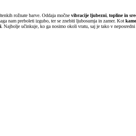
odtenkih rožnate barve. Oddaja močne
vibracije ljubezni
,
topline in sre
maga nam preboleti izgubo, ter se znebiti ljubosumja in zamer. Kot
kame
i
. Najbolje učinkuje, ko ga nosimo okoli vratu, saj je tako v neposredni 