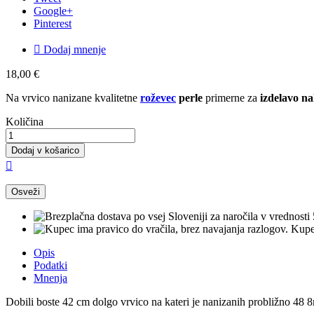
Google+
Pinterest

Dodaj mnenje
18,00 €
Na vrvico nanizane kvalitetne
roževec
perle
primerne za
izdelavo na
Količina
Dodaj v košarico

Kupec
Opis
Podatki
Mnenja
Dobili boste 42 cm dolgo vrvico na kateri je nanizanih probližno 48 