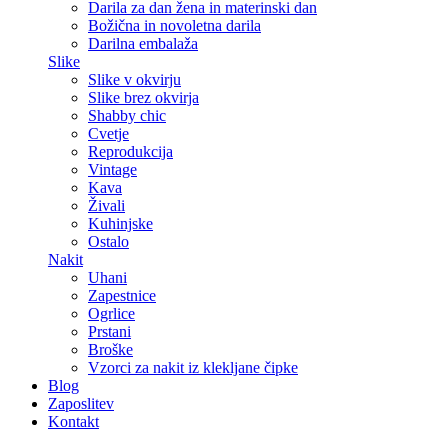
Darila za dan žena in materinski dan
Božična in novoletna darila
Darilna embalaža
Slike
Slike v okvirju
Slike brez okvirja
Shabby chic
Cvetje
Reprodukcija
Vintage
Kava
Živali
Kuhinjske
Ostalo
Nakit
Uhani
Zapestnice
Ogrlice
Prstani
Broške
Vzorci za nakit iz klekljane čipke
Blog
Zaposlitev
Kontakt