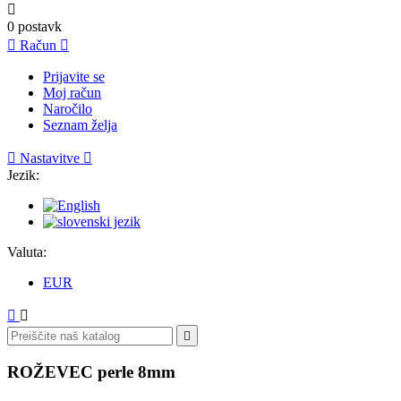

0
postavk

Račun

Prijavite se
Moj račun
Naročilo
Seznam želja

Nastavitve

Jezik:
Valuta:
EUR



ROŽEVEC perle 8mm