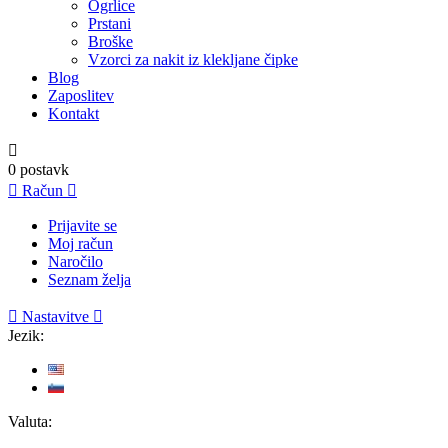
Ogrlice
Prstani
Broške
Vzorci za nakit iz klekljane čipke
Blog
Zaposlitev
Kontakt

0
postavk

Račun

Prijavite se
Moj račun
Naročilo
Seznam želja

Nastavitve

Jezik:
Valuta: