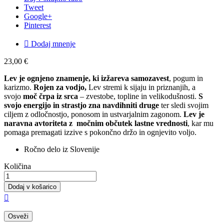
Tweet
Google+
Pinterest

Dodaj mnenje
23,00 €
Lev je ognjeno znamenje, ki izžareva samozavest
, pogum in
karizmo.
Rojen za vodjo,
Lev stremi k sijaju in priznanjih, a
svojo
moč črpa iz srca
– zvestobe, topline in velikodušnosti.
S
svojo energijo in strastjo zna navdihniti druge
ter sledi svojim
ciljem z odločnostjo, ponosom in ustvarjalnim zagonom.
Lev je
naravna avtoriteta z močnim občutek lastne vrednosti
, kar mu
pomaga premagati izzive s pokončno držo in ognjevito voljo.
Ročno delo iz Slovenije
Količina
Dodaj v košarico
