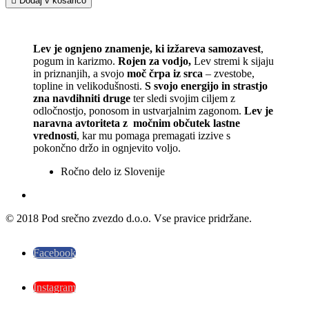

Dodaj v košarico
Lev je ognjeno znamenje, ki izžareva samozavest
,
pogum in karizmo.
Rojen za vodjo,
Lev stremi k sijaju
in priznanjih, a svojo
moč črpa iz srca
– zvestobe,
topline in velikodušnosti.
S svojo energijo in strastjo
zna navdihniti druge
ter sledi svojim ciljem z
odločnostjo, ponosom in ustvarjalnim zagonom.
Lev je
naravna avtoriteta z močnim občutek lastne
vrednosti
, kar mu pomaga premagati izzive s
pokončno držo in ognjevito voljo.
Ročno delo iz Slovenije
© 2018 Pod srečno zvezdo d.o.o. Vse pravice pridržane.
Facebook
Instagram