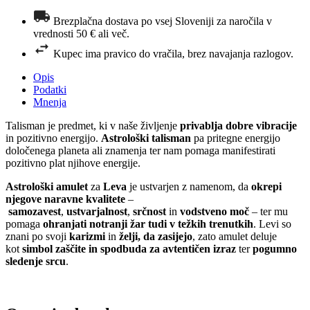
Brezplačna dostava po vsej Sloveniji za naročila v
vrednosti 50 € ali več.
Kupec ima pravico do vračila, brez navajanja razlogov.
Opis
Podatki
Mnenja
Talisman je predmet, ki v naše življenje
privablja dobre vibracije
in pozitivno energijo.
Astrološki talisman
pa pritegne energijo
določenega planeta ali znamenja ter nam pomaga manifestirati
pozitivno plat njihove energije.
Astrološki amulet
za
Leva
je ustvarjen z namenom, da
okrepi
njegove naravne kvalitete
–
samozavest
,
ustvarjalnost
,
srčnost
in
vodstveno moč
– ter mu
pomaga
ohranjati notranji žar tudi v težkih trenutkih
. Levi so
znani po svoji
karizmi
in
želji, da zasijejo
, zato amulet deluje
kot
simbol zaščite in spodbuda za avtentičen izraz
ter
pogumno
sledenje srcu
.