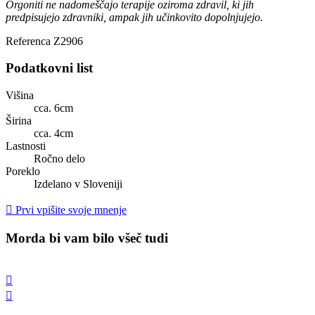
Orgoniti ne nadomeščajo terapije oziroma zdravil, ki jih
predpisujejo zdravniki, ampak jih učinkovito dopolnjujejo.
Referenca
Z2906
Podatkovni list
Višina
cca. 6cm
Širina
cca. 4cm
Lastnosti
Ročno delo
Poreklo
Izdelano v Sloveniji

Prvi vpišite svoje mnenje
Morda bi vam bilo všeč tudi

