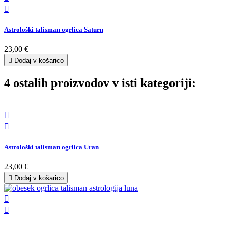

Astrološki talisman ogrlica Saturn
23,00 €

Dodaj v košarico
4 ostalih proizvodov v isti kategoriji:


Astrološki talisman ogrlica Uran
23,00 €

Dodaj v košarico

