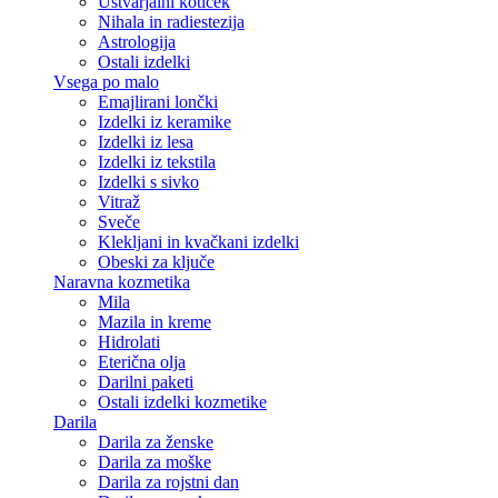
Ustvarjalni kotiček
Nihala in radiestezija
Astrologija
Ostali izdelki
Vsega po malo
Emajlirani lončki
Izdelki iz keramike
Izdelki iz lesa
Izdelki iz tekstila
Izdelki s sivko
Vitraž
Sveče
Klekljani in kvačkani izdelki
Obeski za ključe
Naravna kozmetika
Mila
Mazila in kreme
Hidrolati
Eterična olja
Darilni paketi
Ostali izdelki kozmetike
Darila
Darila za ženske
Darila za moške
Darila za rojstni dan