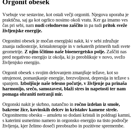
Orgonit obesek
Vsebuje vse sestavine, kot ostali večji orgoniti. Njegova uporaba je
praktična, saj ga kot ogrlico nosimo okoli vratu. Ker ga imamo ves
čas pri sebi, nam
nudi celodnevno zaščito
in pa tudi
pritok sveže
življenjske energije.
Orgonitni obesek je močan energijski nakit, ki v sebi združuje
znanja radiostezije, kristaloterapije in v nekaterih primerih tudi svete
geometrije.
Z njim ščitimo naše bioenergetsko polje.
Zaščiti nas
pred negativno energijo iz okolja, ki jo preoblikuje v novo, svežo
življenjsko energijo.
Orgonit obesek s svojim delovanjem zmanjšuje težave, kot so
utrujenost, pomanjkanje energije, brezvoljnost, depresija in težave s
spanjem.
Izboljšuje naše telesno počutje, v življenje pa prinaša
harmonijo, srečo, samozavest, blaži stres in napetosti ter nam
pomaga ohraniti notranji mir.
Orgonski nakit je skrbno, natančno in
ročno izdelan iz smole,
bakrene žice, kovinskih delcev in kristalov kamene strele.
Orgonitnemu obesku – amuletu so dodani kristali in poldragi kamni,
s katerimi usmerimo namero in orgonsko energijo na tisto področje
življenja, kjer želimo doseči preobrazbo in pozitivne spremembe.