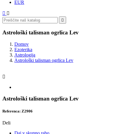
EUR



Astrološki talisman ogrlica Lev
Domov
Ezoterika
Astrologija
Astrološki talisman ogrlica Lev

Astrološki talisman ogrlica Lev
Referenca: Z2906
Deli
Daj v skupno rabo