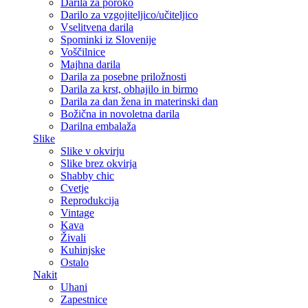
Darila za poroko
Darilo za vzgojiteljico/učiteljico
Vselitvena darila
Spominki iz Slovenije
Voščilnice
Majhna darila
Darila za posebne priložnosti
Darila za krst, obhajilo in birmo
Darila za dan žena in materinski dan
Božična in novoletna darila
Darilna embalaža
Slike
Slike v okvirju
Slike brez okvirja
Shabby chic
Cvetje
Reprodukcija
Vintage
Kava
Živali
Kuhinjske
Ostalo
Nakit
Uhani
Zapestnice