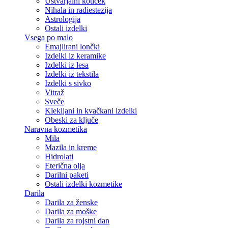
Ustvarjalni kotiček
Nihala in radiestezija
Astrologija
Ostali izdelki
Vsega po malo
Emajlirani lončki
Izdelki iz keramike
Izdelki iz lesa
Izdelki iz tekstila
Izdelki s sivko
Vitraž
Sveče
Klekljani in kvačkani izdelki
Obeski za ključe
Naravna kozmetika
Mila
Mazila in kreme
Hidrolati
Eterična olja
Darilni paketi
Ostali izdelki kozmetike
Darila
Darila za ženske
Darila za moške
Darila za rojstni dan