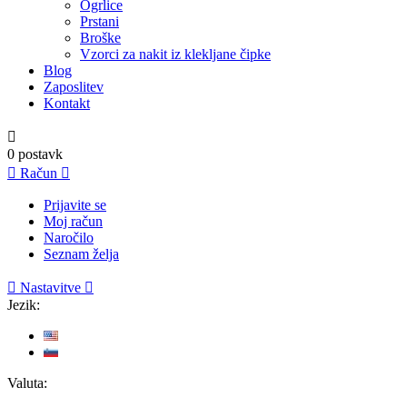
Ogrlice
Prstani
Broške
Vzorci za nakit iz klekljane čipke
Blog
Zaposlitev
Kontakt

0
postavk

Račun

Prijavite se
Moj račun
Naročilo
Seznam želja

Nastavitve

Jezik:
Valuta: