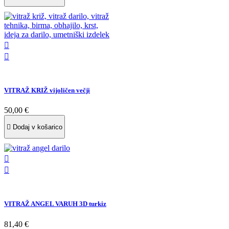


VITRAŽ KRIŽ vijoličen večji
50,00 €

Dodaj v košarico


VITRAŽ ANGEL VARUH 3D turkiz
81,40 €