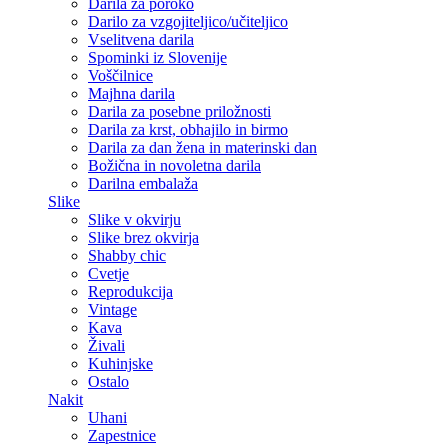
Darila za poroko
Darilo za vzgojiteljico/učiteljico
Vselitvena darila
Spominki iz Slovenije
Voščilnice
Majhna darila
Darila za posebne priložnosti
Darila za krst, obhajilo in birmo
Darila za dan žena in materinski dan
Božična in novoletna darila
Darilna embalaža
Slike
Slike v okvirju
Slike brez okvirja
Shabby chic
Cvetje
Reprodukcija
Vintage
Kava
Živali
Kuhinjske
Ostalo
Nakit
Uhani
Zapestnice