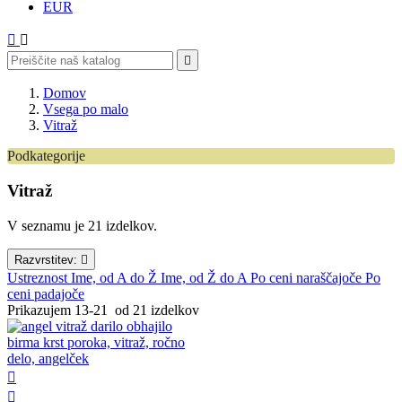
EUR



Domov
Vsega po malo
Vitraž
Podkategorije
Emajlirani lončki
Vitraž
Izdelki iz keramike
Izdelki iz lesa
V seznamu je 21 izdelkov.
Izdelki iz tekstila
Izdelki s sivko
Razvrstitev:

Vitraž
Ustreznost
Ime, od A do Ž
Ime, od Ž do A
Po ceni naraščajoče
Po
Sveče
ceni padajoče
Klekljani in kvačkani izdelki
Prikazujem 13-21 od 21 izdelkov
Obeski za ključe

