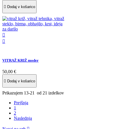

Dodaj v košarico


VITRAŽ KRIŽ moder
50,00 €

Dodaj v košarico
Prikazujem 13-21 od 21 izdelkov
Prejšnja
1
2
Naslednja
Nazaj na vrh
