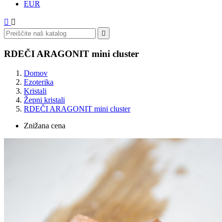
EUR



RDEČI ARAGONIT mini cluster
Domov
Ezoterika
Kristali
Žepni kristali
RDEČI ARAGONIT mini cluster
Znižana cena