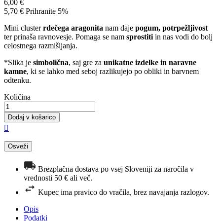
6,00 €
5,70 €
Prihranite 5%
Mini cluster
rdečega aragonita
nam daje
pogum, potrpežljivost
ter prinaša ravnovesje. Pomaga se nam
sprostiti
in nas vodi do bolj
celostnega razmišljanja.
*Slika je
simbolična
, saj gre za
unikatne izdelke in naravne
kamne
, ki se lahko med seboj razlikujejo po obliki in barvnem
odtenku.
Količina
Dodaj v košarico

Brezplačna dostava po vsej Sloveniji za naročila v
vrednosti 50 € ali več.
Kupec ima pravico do vračila, brez navajanja razlogov.
Opis
Podatki