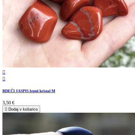


RDEČI JASPIS žepni kristal M
3,50 €

Dodaj v košarico