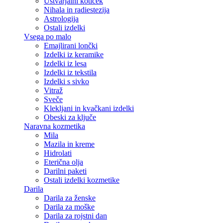
Ustvarjalni kotiček
Nihala in radiestezija
Astrologija
Ostali izdelki
Vsega po malo
Emajlirani lončki
Izdelki iz keramike
Izdelki iz lesa
Izdelki iz tekstila
Izdelki s sivko
Vitraž
Sveče
Klekljani in kvačkani izdelki
Obeski za ključe
Naravna kozmetika
Mila
Mazila in kreme
Hidrolati
Eterična olja
Darilni paketi
Ostali izdelki kozmetike
Darila
Darila za ženske
Darila za moške
Darila za rojstni dan