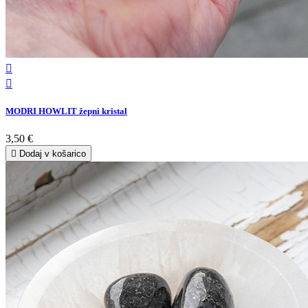


MODRI HOWLIT žepni kristal
3,50 €

Dodaj v košarico