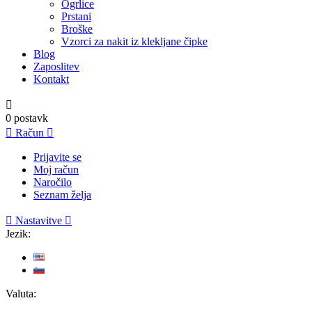
Ogrlice
Prstani
Broške
Vzorci za nakit iz klekljane čipke
Blog
Zaposlitev
Kontakt

0
postavk

Račun

Prijavite se
Moj račun
Naročilo
Seznam želja

Nastavitve

Jezik:
Valuta: