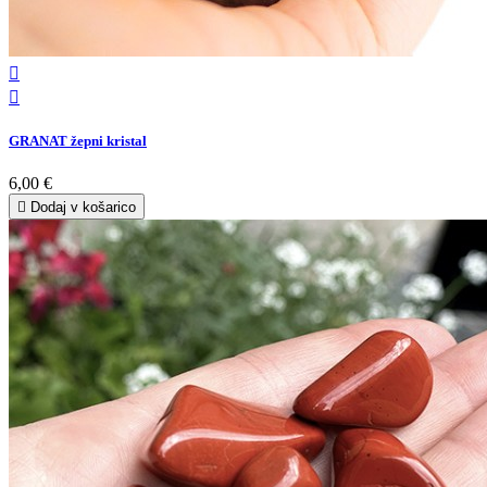


GRANAT žepni kristal
6,00 €

Dodaj v košarico