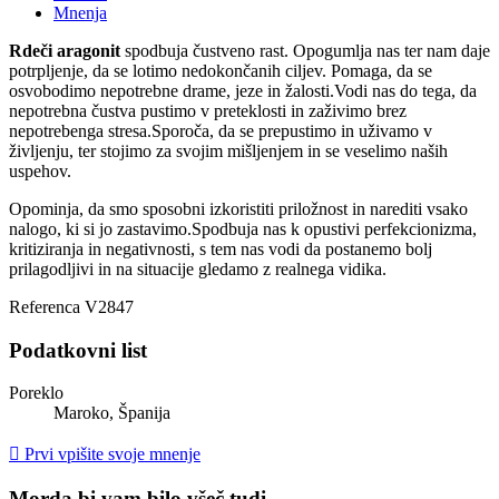
Mnenja
Rdeči aragonit
spodbuja čustveno rast. Opogumlja nas ter nam daje
potrpljenje, da se lotimo nedokončanih ciljev. Pomaga, da se
osvobodimo nepotrebne drame, jeze in žalosti.Vodi nas do tega, da
nepotrebna čustva pustimo v preteklosti in zaživimo brez
nepotrebenga stresa.Sporoča, da se prepustimo in uživamo v
življenju, ter stojimo za svojim mišljenjem in se veselimo naših
uspehov.
Opominja, da smo sposobni izkoristiti priložnost in narediti vsako
nalogo, ki si jo zastavimo.Spodbuja nas k opustivi perfekcionizma,
kritiziranja in negativnosti, s tem nas vodi da postanemo bolj
prilagodljivi in na situacije gledamo z realnega vidika.
Referenca
V2847
Podatkovni list
Poreklo
Maroko, Španija

Prvi vpišite svoje mnenje
Morda bi vam bilo všeč tudi