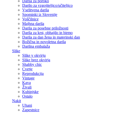
Darila za poroko
Darilo za vzgojiteljico/učiteljico
Vselitvena darila
Spominki iz Slovenije
Voščilnice
Majhna darila
Darila za posebne priložnosti
Darila za krst, obhajilo in birmo
Darila za dan žena in materinski dan
Božična in novoletna darila
Darilna embalaža
Slike
Slike v okvirju
Slike brez okvirja
Shabby chic
Cvetje
Reprodukcija
Vintage
Kava
Živali
Kuhinjske
Ostalo
Nakit
Uhani
Zapestnice