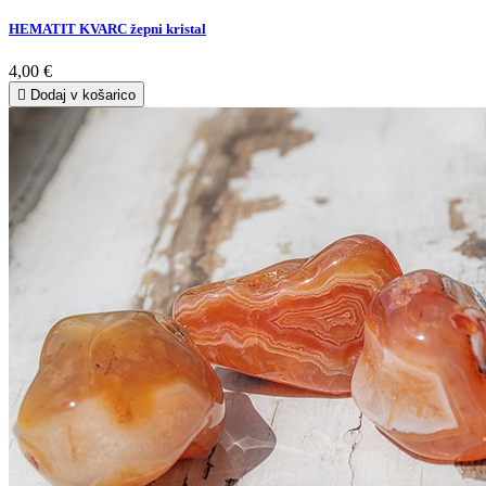
HEMATIT KVARC žepni kristal
4,00 €

Dodaj v košarico