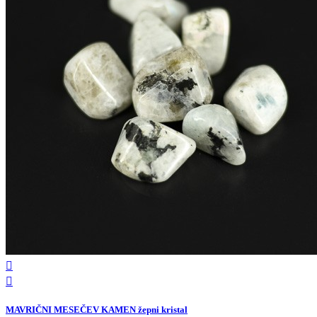


MAVRIČNI MESEČEV KAMEN žepni kristal