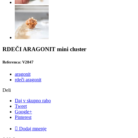
RDEČI ARAGONIT mini cluster
Referenca: V2847
aragonit
rdeči aragonit
Deli
Daj v skupno rabo
Tweet
Google+
Pinterest

Dodaj mnenje