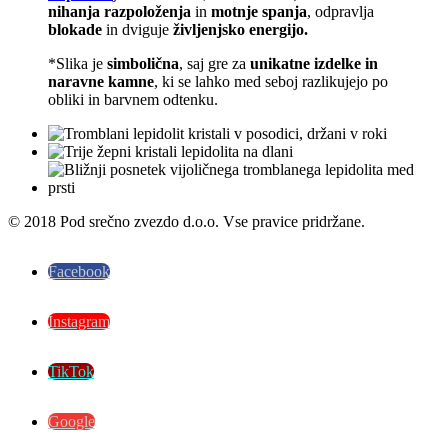
nihanja razpoloženja
in
motnje spanja
, odpravlja
blokade
in dviguje
življenjsko energijo.
*Slika je
simbolična
, saj gre za
unikatne izdelke in
naravne kamne
, ki se lahko med seboj razlikujejo po
obliki in barvnem odtenku.
© 2018 Pod srečno zvezdo d.o.o. Vse pravice pridržane.
Facebook
Instagram
TikTok
Google