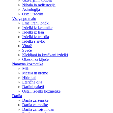
Ustvarjalni kotiček
Nihala in radiestezija
Astrologija
Ostali izdelki
Vsega po malo
Emajlirani lončki
Izdelki iz keramike
Izdelki iz lesa
Izdelki iz tekstila
Izdelki s sivko
Vitraž
Sveče
Klekljani in kvačkani izdelki
Obeski za ključe
Naravna kozmetika
Mila
Mazila in kreme
Hidrolati
Eterična olja
Darilni paketi
Ostali izdelki kozmetike
Darila
Darila za ženske
Darila za moške
Darila za rojstni dan