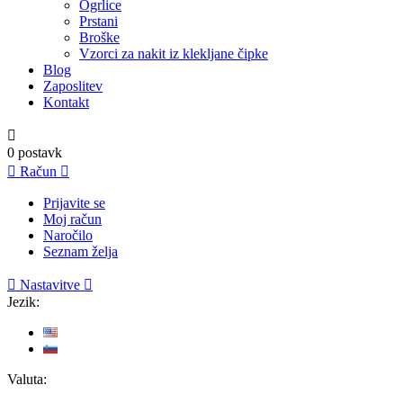
Ogrlice
Prstani
Broške
Vzorci za nakit iz klekljane čipke
Blog
Zaposlitev
Kontakt

0
postavk

Račun

Prijavite se
Moj račun
Naročilo
Seznam želja

Nastavitve

Jezik:
Valuta: