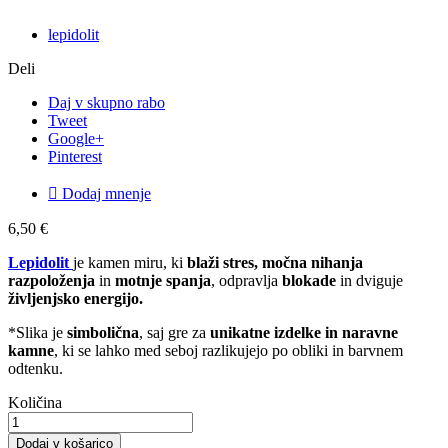
lepidolit
Deli
Daj v skupno rabo
Tweet
Google+
Pinterest

Dodaj mnenje
6,50 €
Lepidolit
je kamen miru, ki
blaži stres, močna nihanja
razpoloženja
in
motnje spanja
, odpravlja
blokade
in dviguje
življenjsko energijo.
*Slika je
simbolična
, saj gre za
unikatne izdelke in naravne
kamne
, ki se lahko med seboj razlikujejo po obliki in barvnem
odtenku.
Količina
Dodaj v košarico