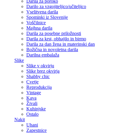
Darila za poroko
Darilo za vzgojiteljico/učiteljico
Vselitvena darila
Spominki iz Slovenije
Voščilnice
Majhna darila
Darila za posebne priložnosti
Darila za krst, obhajilo in birmo
Darila za dan žena in materinski dan
Božična in novoletna darila
Darilna embalaža
Slike
Slike v okvirju
Slike brez okvirja
Shabby chic
Cvetje
Reprodukcija
Vintage
Kava
Živali
Kuhinjske
Ostalo
Nakit
Uhani
Zapestnice