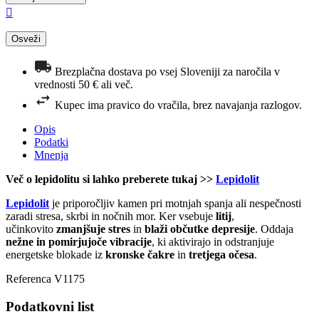

Brezplačna dostava po vsej Sloveniji za naročila v
vrednosti 50 € ali več.
Kupec ima pravico do vračila, brez navajanja razlogov.
Opis
Podatki
Mnenja
Več o lepidolitu si lahko preberete tukaj >>
Lepidolit
Lepidolit
je priporočljiv kamen pri motnjah spanja ali nespečnosti
zaradi stresa, skrbi in nočnih mor. Ker vsebuje
litij
,
učinkovito
zmanjšuje stres
in
blaži občutke depresije
. Oddaja
nežne in pomirjujoče vibracije
, ki aktivirajo in odstranjuje
energetske blokade iz
kronske čakre
in
tretjega očesa
.
Referenca
V1175
Podatkovni list