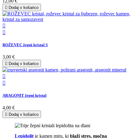
12,00 €

Dodaj v košarico


ROŽEVEC žepni kristal S
3,00 €

Dodaj v košarico


ARAGONIT žepni kristal
4,00 €

Dodaj v košarico
Lepidolit
je kamen miru, ki
blaži stres, močna