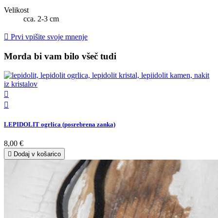
Velikost
cca. 2-3 cm

Prvi vpišite svoje mnenje
Morda bi vam bilo všeč tudi


LEPIDOLIT ogrlica (posrebrena zanka)
8,00 €

Dodaj v košarico