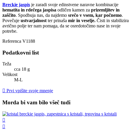
Breckie jaspis
je zaradi svoje edinstvene naravne kombinacije
hematita in rdečega jaspisa
odličen kamen za
prizemljitev in
zaščito
. Spodbuja nas, da najdemo
srečo v vsem, kar počnemo
.
Povečuje
ustvarjalnost
ter prinaša
mir in veselje.
Čisti in stabilizira
avrično polje ter nam pomaga, da se osredotočimo nase in svoje
potrebe.
Referenca
V1188
Podatkovni list
Teža
cca 18 g
Velikost
M-L

Prvi vpišite svoje mnenje
Morda bi vam bilo všeč tudi

