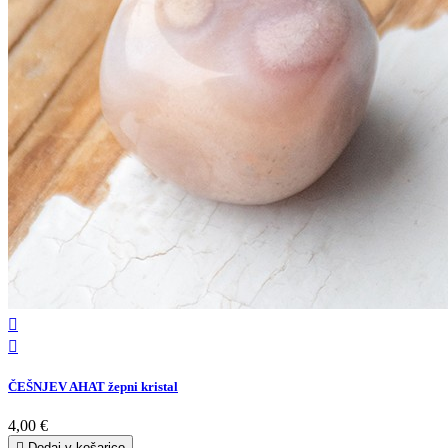


ČEŠNJEV AHAT žepni kristal
4,00 €

Dodaj v košarico