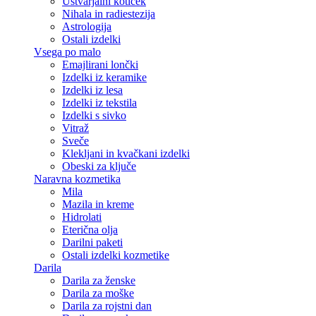
Ustvarjalni kotiček
Nihala in radiestezija
Astrologija
Ostali izdelki
Vsega po malo
Emajlirani lončki
Izdelki iz keramike
Izdelki iz lesa
Izdelki iz tekstila
Izdelki s sivko
Vitraž
Sveče
Klekljani in kvačkani izdelki
Obeski za ključe
Naravna kozmetika
Mila
Mazila in kreme
Hidrolati
Eterična olja
Darilni paketi
Ostali izdelki kozmetike
Darila
Darila za ženske
Darila za moške
Darila za rojstni dan