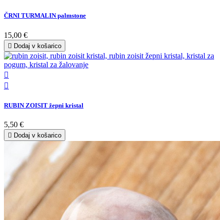
ČRNI TURMALIN palmstone
15,00 €

Dodaj v košarico


RUBIN ZOISIT žepni kristal
5,50 €

Dodaj v košarico