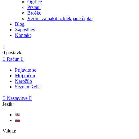
Ogrlice
Prstani
Broške
Vzorci za nakit iz klekljane čipke
Blog
Zaposlitev
Kontakt

0
postavk

Račun

Prijavite se
Moj račun
Naročilo
Seznam želja

Nastavitve

Jezik:
Valuta: