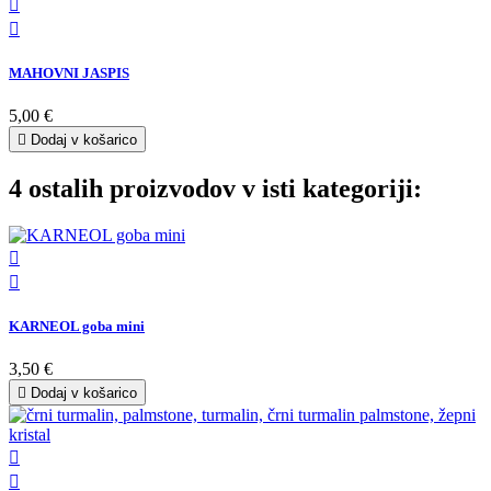


MAHOVNI JASPIS
5,00 €

Dodaj v košarico
4 ostalih proizvodov v isti kategoriji:


KARNEOL goba mini
3,50 €

Dodaj v košarico

