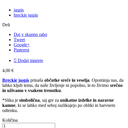
jaspis
breckie jaspis
Deli
Daj v skupno rabo
Tweet
Google+
Pinterest

Dodaj mnenje
4,00 €
Breckie jaspis
prinaša
občutke sreče in veselja
. Opominja nas, da
lahko kljub temu, da naše življenje ni popolno, le-to živimo
srečno
in uživamo v vsakem trenutku
.
*Slika je
simbolična
, saj gre za
unikatne izdelke in naravne
kamne
, ki se lahko med seboj razlikujejo po obliki in barvnem
odtenku.
Količina