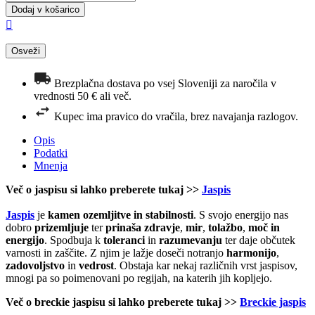
Dodaj v košarico

Brezplačna dostava po vsej Sloveniji za naročila v
vrednosti 50 € ali več.
Kupec ima pravico do vračila, brez navajanja razlogov.
Opis
Podatki
Mnenja
Več o jaspisu si lahko preberete tukaj >>
Jaspis
Jaspis
je
kamen ozemljitve in stabilnosti
. S svojo energijo nas
dobro
prizemljuje
ter
prinaša zdravje
,
mir
,
tolažbo
,
moč in
energijo
. Spodbuja k
toleranci
in
razumevanju
ter daje občutek
varnosti in zaščite. Z njim je lažje doseči notranjo
harmonijo
,
zadovoljstvo
in
vedrost
. Obstaja kar nekaj različnih vrst jaspisov,
mnogi pa so poimenovani po regijah, na katerih jih kopljejo.
Več o breckie jaspisu si lahko preberete tukaj >>
Breckie jaspis