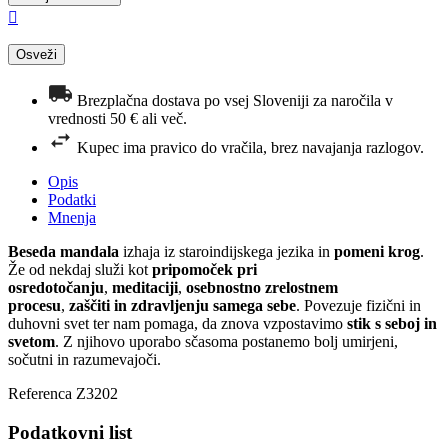

Brezplačna dostava po vsej Sloveniji za naročila v
vrednosti 50 € ali več.
Kupec ima pravico do vračila, brez navajanja razlogov.
Opis
Podatki
Mnenja
Beseda
mandala
izhaja iz staroindijskega jezika in
pomeni
krog
.
Že od nekdaj služi kot
pripomoček pri
osredotočanju
,
meditaciji
,
osebnostno zrelostnem
procesu
,
zaščiti in zdravljenju samega sebe
. Povezuje fizični in
duhovni svet ter nam pomaga, da znova vzpostavimo
stik s seboj in
svetom
. Z njihovo uporabo sčasoma postanemo bolj umirjeni,
sočutni in razumevajoči.
Referenca
Z3202
Podatkovni list