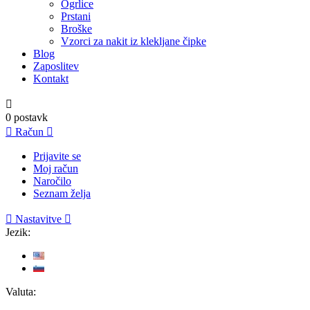
Ogrlice
Prstani
Broške
Vzorci za nakit iz klekljane čipke
Blog
Zaposlitev
Kontakt

0
postavk

Račun

Prijavite se
Moj račun
Naročilo
Seznam želja

Nastavitve

Jezik:
Valuta: