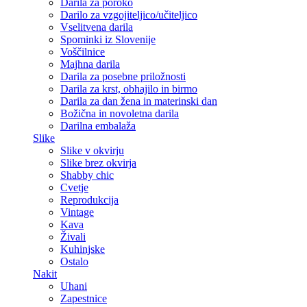
Darila za poroko
Darilo za vzgojiteljico/učiteljico
Vselitvena darila
Spominki iz Slovenije
Voščilnice
Majhna darila
Darila za posebne priložnosti
Darila za krst, obhajilo in birmo
Darila za dan žena in materinski dan
Božična in novoletna darila
Darilna embalaža
Slike
Slike v okvirju
Slike brez okvirja
Shabby chic
Cvetje
Reprodukcija
Vintage
Kava
Živali
Kuhinjske
Ostalo
Nakit
Uhani
Zapestnice