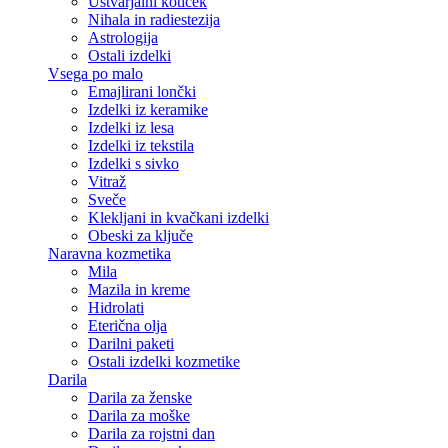
Ustvarjalni kotiček
Nihala in radiestezija
Astrologija
Ostali izdelki
Vsega po malo
Emajlirani lončki
Izdelki iz keramike
Izdelki iz lesa
Izdelki iz tekstila
Izdelki s sivko
Vitraž
Sveče
Klekljani in kvačkani izdelki
Obeski za ključe
Naravna kozmetika
Mila
Mazila in kreme
Hidrolati
Eterična olja
Darilni paketi
Ostali izdelki kozmetike
Darila
Darila za ženske
Darila za moške
Darila za rojstni dan