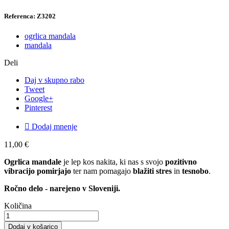
Referenca: Z3202
ogrlica mandala
mandala
Deli
Daj v skupno rabo
Tweet
Google+
Pinterest

Dodaj mnenje
11,00 €
Ogrlica mandale
je lep kos nakita, ki nas s svojo
pozitivno
vibracijo
pomirjajo
ter nam pomagajo
blažiti stres
in
tesnobo
.
Ročno delo - narejeno v Sloveniji.
Količina
Dodaj v košarico