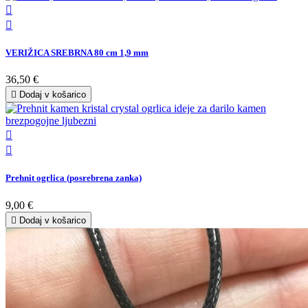


VERIŽICA SREBRNA 80 cm 1,9 mm
36,50 €

Dodaj v košarico


Prehnit ogrlica (posrebrena zanka)
9,00 €

Dodaj v košarico