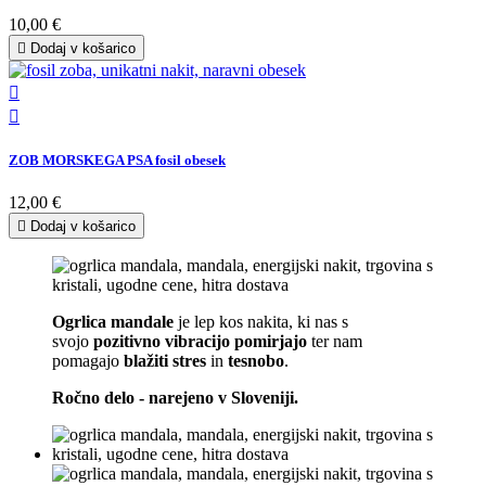
10,00 €

Dodaj v košarico


ZOB MORSKEGA PSA fosil obesek
12,00 €

Dodaj v košarico
Ogrlica mandale
je lep kos nakita, ki nas s
svojo
pozitivno vibracijo
pomirjajo
ter nam
pomagajo
blažiti stres
in
tesnobo
.
Ročno delo - narejeno v Sloveniji.