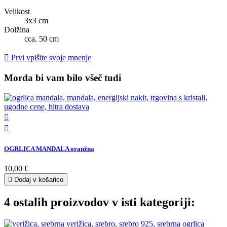
Velikost
3x3 cm
Dolžina
cca. 50 cm

Prvi vpišite svoje mnenje
Morda bi vam bilo všeč tudi


OGRLICA MANDALA oranžna
10,00 €

Dodaj v košarico
4 ostalih proizvodov v isti kategoriji: