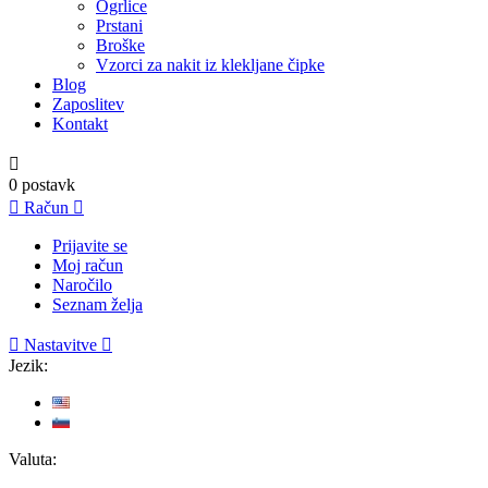
Ogrlice
Prstani
Broške
Vzorci za nakit iz klekljane čipke
Blog
Zaposlitev
Kontakt

0
postavk

Račun

Prijavite se
Moj račun
Naročilo
Seznam želja

Nastavitve

Jezik:
Valuta: