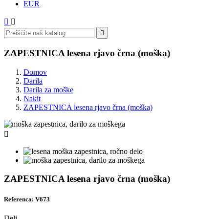
EUR



ZAPESTNICA lesena rjavo črna (moška)
Domov
Darila
Darila za moške
Nakit
ZAPESTNICA lesena rjavo črna (moška)

ZAPESTNICA lesena rjavo črna (moška)
Referenca: V673
Deli