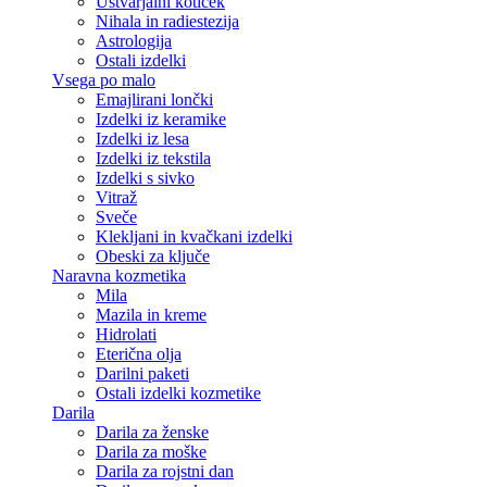
Ustvarjalni kotiček
Nihala in radiestezija
Astrologija
Ostali izdelki
Vsega po malo
Emajlirani lončki
Izdelki iz keramike
Izdelki iz lesa
Izdelki iz tekstila
Izdelki s sivko
Vitraž
Sveče
Klekljani in kvačkani izdelki
Obeski za ključe
Naravna kozmetika
Mila
Mazila in kreme
Hidrolati
Eterična olja
Darilni paketi
Ostali izdelki kozmetike
Darila
Darila za ženske
Darila za moške
Darila za rojstni dan