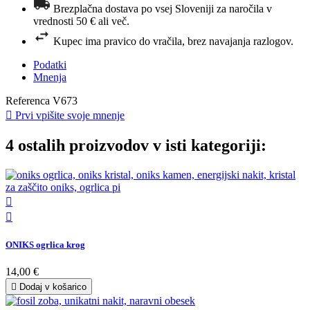
Brezplačna dostava po vsej Sloveniji za naročila v
vrednosti 50 € ali več.
Kupec ima pravico do vračila, brez navajanja razlogov.
Podatki
Mnenja
Referenca
V673

Prvi vpišite svoje mnenje
4 ostalih proizvodov v isti kategoriji:


ONIKS ogrlica krog
14,00 €

Dodaj v košarico