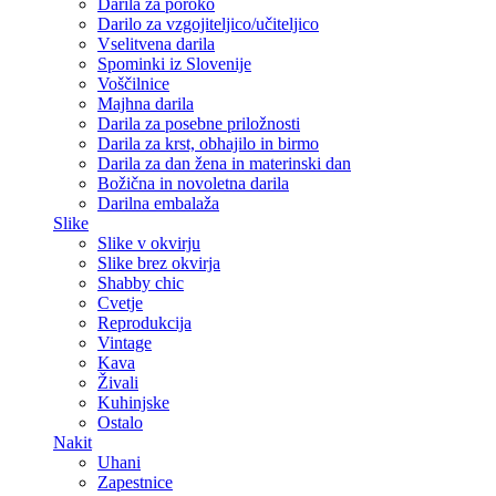
Darila za poroko
Darilo za vzgojiteljico/učiteljico
Vselitvena darila
Spominki iz Slovenije
Voščilnice
Majhna darila
Darila za posebne priložnosti
Darila za krst, obhajilo in birmo
Darila za dan žena in materinski dan
Božična in novoletna darila
Darilna embalaža
Slike
Slike v okvirju
Slike brez okvirja
Shabby chic
Cvetje
Reprodukcija
Vintage
Kava
Živali
Kuhinjske
Ostalo
Nakit
Uhani
Zapestnice