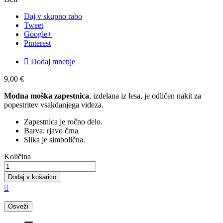
Daj v skupno rabo
Tweet
Google+
Pinterest

Dodaj mnenje
9,00 €
Modna moška zapestnica
, izdelana iz lesa, je odličen nakit za
popestritev vsakdanjega videza.
Zapestnica je ročno delo.
Barva: rjavo črna
Slika je simbolična.
Količina
Dodaj v košarico
