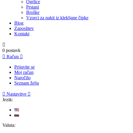
Ogrlice
Prstani
Broške
Vzorci za nakit iz klekljane čipke
Blog
Zaposlitev
Kontakt

0
postavk

Račun

Prijavite se
Moj račun
Naročilo
Seznam želja

Nastavitve

Jezik:
Valuta: