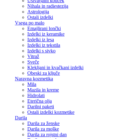
Ustvarjalni kotiček
Nihala in radiestezija
Astrologija
Ostali izdelki
Vsega po malo
Emajlirani lončki
Izdelki iz keramike
Izdelki iz lesa
Izdelki iz tekstila
Izdelki s sivko
Vitraž
Sveče
Klekljani in kvačkani izdelki
Obeski za ključe
Naravna kozmetika
Mila
Mazila in kreme
Hidrolati
Eterična olja
Darilni paketi
Ostali izdelki kozmetike
Darila
Darila za ženske
Darila za moške
Darila za rojstni dan