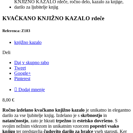
KVAČKANO KNJIŽNO KAZALO rdeče
Referenca: Z183
knjižno kazalo
Deli
Daj v skupno rabo
Tweet
Google+
Pinterest

Dodaj mnenje
8,00 €
Ročno izdelano kvačkano knjižno kazalo
je unikatno in elegantno
darilo za vse ljubitelje knjig. Izdelano je s
skrbnostjo
in
natančnostjo
, zato je hkrati
trpežno
in
estetsko dovršeno
. S
svojim nežnim videzom in unikatnim vzorcem
popestri vsako
knjigo
ter predstavlja
čudovito darilo za bralce
vseh starosti. Ker