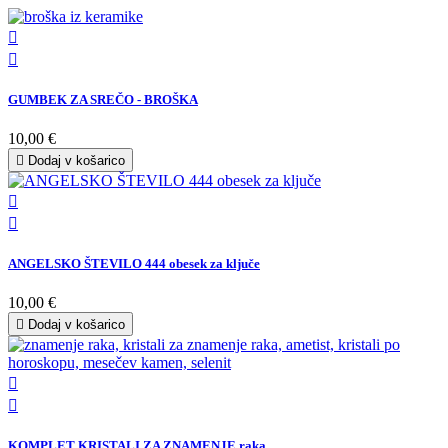


GUMBEK ZA SREČO - BROŠKA
10,00 €

Dodaj v košarico


ANGELSKO ŠTEVILO 444 obesek za ključe
10,00 €

Dodaj v košarico


KOMPLET KRISTALI ZA ZNAMENJE raka