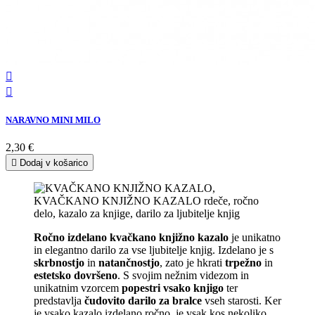


NARAVNO MINI MILO
2,30 €

Dodaj v košarico
Ročno izdelano kvačkano knjižno kazalo
je unikatno
in elegantno darilo za vse ljubitelje knjig. Izdelano je s
skrbnostjo
in
natančnostjo
, zato je hkrati
trpežno
in
estetsko dovršeno
. S svojim nežnim videzom in
unikatnim vzorcem
popestri vsako knjigo
ter
predstavlja
čudovito darilo za bralce
vseh starosti. Ker
je vsako kazalo izdelano ročno, je vsak kos nekoliko