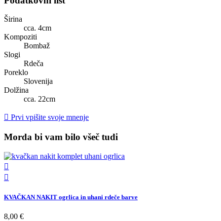
Podatkovni list
Širina
cca. 4cm
Kompoziti
Bombaž
Slogi
Rdeča
Poreklo
Slovenija
Dolžina
cca. 22cm

Prvi vpišite svoje mnenje
Morda bi vam bilo všeč tudi


KVAČKAN NAKIT ogrlica in uhani rdeče barve
8,00 €