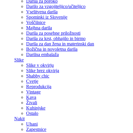
Darila za poroko
Darilo za vzgojiteljico/učiteljico
Vselitvena darila
Spominki iz Slovenije
Voščilnice
Majhna darila
Darila za posebne priložnosti
Darila za krst, obhajilo in birmo
Darila za dan žena in materinski dan
Božična in novoletna darila
Darilna embalaža
Slike
Slike v okvirju
Slike brez okvirja
Shabby chic
Cvetje
Reprodukcija
Vintage
Kava
Živali
Kuhinjske
Ostalo
Nakit
Uhani
Zapestnice