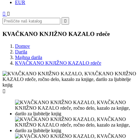
EUR



KVAČKANO KNJIŽNO KAZALO rdeče
Domov
Darila
Majhna darila
KVAČKANO KNJIŽNO KAZALO rdeče
