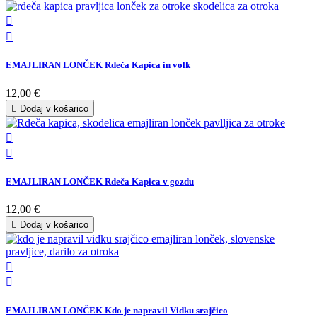


EMAJLIRAN LONČEK Rdeča Kapica in volk
12,00 €

Dodaj v košarico


EMAJLIRAN LONČEK Rdeča Kapica v gozdu
12,00 €

Dodaj v košarico


EMAJLIRAN LONČEK Kdo je napravil Vidku srajčico