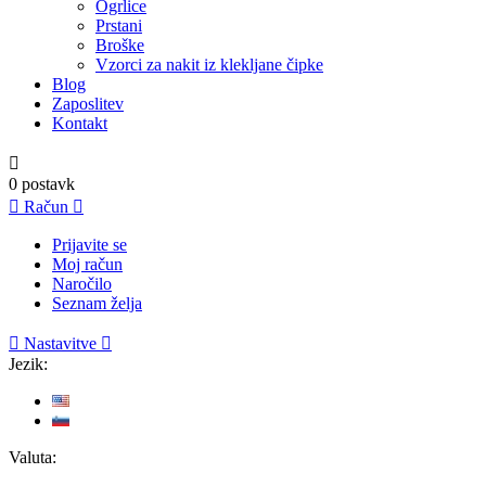
Ogrlice
Prstani
Broške
Vzorci za nakit iz klekljane čipke
Blog
Zaposlitev
Kontakt

0
postavk

Račun

Prijavite se
Moj račun
Naročilo
Seznam želja

Nastavitve

Jezik:
Valuta: