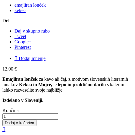
emajliran lonček
kekec
Deli
Daj v skupno rabo
Tweet
Google+
Pinterest

Dodaj mnenje
12,00 €
Emajliran lonček
za kavo ali čaj, z motivom slovenskih literarnih
junakov
Kekca in Mojce,
je
lepo in praktično darilo
s katerim
lahko razveselite svoje najbližje.
Izdelano v Sloveniji.
Količina
Dodaj v košarico
