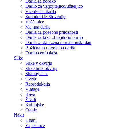
Darila za poroko
Darilo za vzgojiteljico/učiteljico
Vselitvena darila
Spominki iz Slovenije
Voščilnice
Majhna darila
Darila za posebne priložnosti
Darila za krst, obhajilo in birmo
Darila za dan žena in materinski dan
Božična in novoletna darila
Darilna embalaža
Slike
Slike v okvirju
Slike brez okvirja
Shabby chic
Cvetje
Reprodukcija
Vintage
Kava
Živali
Kuhinjske
Ostalo
Nakit
Uhani
Zapestnice