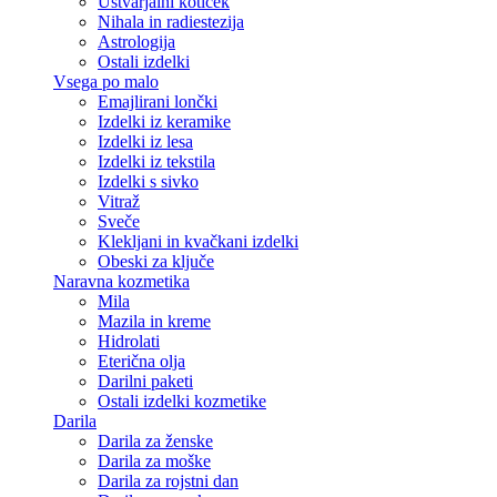
Ustvarjalni kotiček
Nihala in radiestezija
Astrologija
Ostali izdelki
Vsega po malo
Emajlirani lončki
Izdelki iz keramike
Izdelki iz lesa
Izdelki iz tekstila
Izdelki s sivko
Vitraž
Sveče
Klekljani in kvačkani izdelki
Obeski za ključe
Naravna kozmetika
Mila
Mazila in kreme
Hidrolati
Eterična olja
Darilni paketi
Ostali izdelki kozmetike
Darila
Darila za ženske
Darila za moške
Darila za rojstni dan