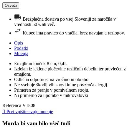
Brezplačna dostava po vsej Sloveniji za naročila v
vrednosti 50 € ali več.
Kupec ima pravico do vračila, brez navajanja razlogov.
Opis
Podatki
Mnenja
Emajliran lonček 8 cm, 0,4L
Izdelan iz jeklene pločevine različnih debelin ter prevlečen z
emajlom.
Odlična odpornost na vročino in obrabo.
Ne vsebuje škodljivih snovi in ne povzroča alergij.
Primeren za pranje v pomivalnem stroju.
Ni primerno za uporabo v mikrovalovki
Referenca
V1808

Prvi vpišite svoje mnenje
Morda bi vam bilo všeč tudi